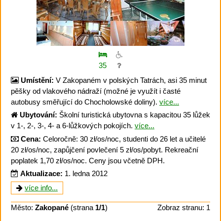
35
Umístění:
V Zakopaném v polských Tatrách, asi 35 minut
pěšky od vlakového nádraží (možné je využít i časté
autobusy směřující do Chocholowské doliny).
více...
Ubytování:
Školní turistická ubytovna s kapacitou 35 lůžek
v 1-, 2-, 3-, 4- a 6-lůžkových pokojích.
více...
Cena:
Celoročně: 30 zł/os/noc, studenti do 26 let a učitelé
20 zł/os/noc, zapůjčení povlečení 5 zł/os/pobyt. Rekreační
poplatek 1,70 zł/os/noc. Ceny jsou včetně DPH.
Aktualizace:
1. ledna 2012
více info...
Město:
Zakopané
(strana
1/1
)
Zobraz stranu: 1