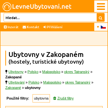
Inzerát
Kontakt
Přihlášení
Ubytovny v Zakopaném
(hostely, turistické ubytovny)
Ubytovny
»
Polsko
»
Malopolsko
»
okres Tatranský
»
Zakopané
Ubytování
»
Polsko
»
Malopolsko
»
okres Tatranský
»
Zakopané
»
ubytovny
Použité filtry:
ubytovna
Zrušit filtry