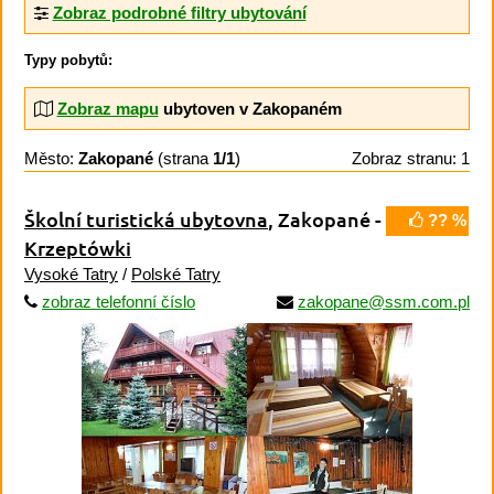
Zobraz podrobné filtry ubytování
Typy pobytů:
Zobraz mapu
ubytoven v Zakopaném
Město:
Zakopané
(strana
1/1
)
Zobraz stranu: 1
Školní turistická ubytovna
, Zakopané -
?? %
Krzeptówki
Vysoké Tatry
/
Polské Tatry
zobraz telefonní číslo
zakopane@ssm.com.pl