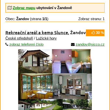
Zobraz mapu
ubytování v Žandově
Obec:
Žandov
(strana
1/1
)
Zobraz stranu: 1
Rekreační areál a kemp Slunce
, Žandov
30 %
České středohoří
/
Lužické hory
zobraz telefonní číslo
zandov@sicco.cz