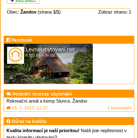
Obec:
Žandov
(strana
1/1
)
Zobraz stranu: 1
Facebook
LevneUbytovani.net
4 301 to se mi líbí
Poslední recenze ubytování
Rekreační areál a kemp Slunce, Žandov
15. 7. 2017, 12.27
2 komentáře
Důraz na kvalitu
Kvalita informací je naší prioritou!
Našli jste nepřesnost v
textu inzerátu ubytování?