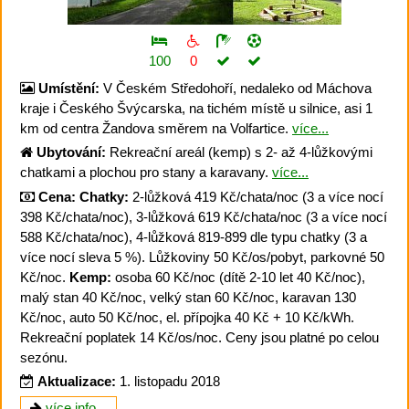
100
0
Umístění:
V Českém Středohoří, nedaleko od Máchova
kraje i Českého Švýcarska, na tichém místě u silnice, asi 1
km od centra Žandova směrem na Volfartice.
více...
Ubytování:
Rekreační areál (kemp) s 2- až 4-lůžkovými
chatkami a plochou pro stany a karavany.
více...
Cena:
Chatky:
2-lůžková 419 Kč/chata/noc (3 a více nocí
398 Kč/chata/noc), 3-lůžková 619 Kč/chata/noc (3 a více nocí
588 Kč/chata/noc), 4-lůžková 819-899 dle typu chatky (3 a
více nocí sleva 5 %). Lůžkoviny 50 Kč/os/pobyt, parkovné 50
Kč/noc.
Kemp:
osoba 60 Kč/noc (dítě 2-10 let 40 Kč/noc),
malý stan 40 Kč/noc, velký stan 60 Kč/noc, karavan 130
Kč/noc, auto 50 Kč/noc, el. přípojka 40 Kč + 10 Kč/kWh.
Rekreační poplatek 14 Kč/os/noc. Ceny jsou platné po celou
sezónu.
Aktualizace:
1. listopadu 2018
více info...