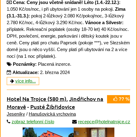
Cena:
Ceny jsou včetně snídaně!
Léto (1.4.-22.12.):
1.050 Kč/os/noc, i při ubytování jen 1 osoby na pokoji.
Zima
(3.1.-31.3.):
pokoj 2-lůžkový 2.080 Kč/pokoj/noc, 3-lůžkový
2.780 Kč/noc, 4-lůžkový 3.290 Kč/noc.
Vánoce a Silvestr:
příplatek. Rekreační poplatek (osoby 18-70 let) 40 Kč/os/noc.
DPH, povlečení, energie, parkování i dětský koutek jsou v
ceně. Ceny platí pro chatu Paprsek (pokoje ***), ve Slezském
domě jsou o něco vyšší. Ceny platí při ubytování na 2 a více
nocí (na 1 noc příplatek).
Poznámky:
Placená inzerce.
Aktualizace:
2. března 2024
více info...
Hotel Na Trojce
(580 m)
,
Jindřichov na
?? %
Moravě
-
Pusté Žibřidovice
Jeseníky
/
Hanušovická vrchovina
zobraz telefonní číslo
recepce@hotelnatrojce.cz