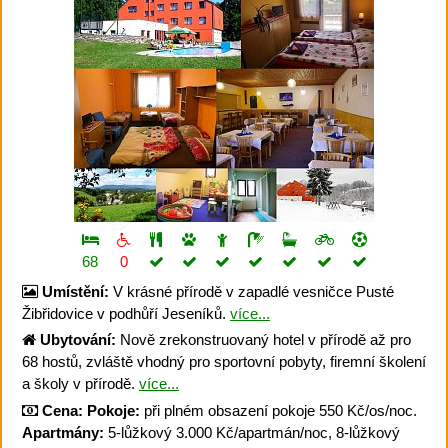
68
0
Umístění:
V krásné přírodě v zapadlé vesničce Pusté
Žibřidovice v podhůří Jeseníků.
více...
Ubytování:
Nově zrekonstruovaný hotel v přírodě až pro
68 hostů, zvláště vhodný pro sportovní pobyty, firemní školení
a školy v přírodě.
více...
Cena:
Pokoje:
při plném obsazení pokoje 550 Kč/os/noc.
Apartmány:
5-lůžkový 3.000 Kč/apartmán/noc, 8-lůžkový