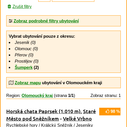
Zrušit filtry
Zobraz podrobné filtry ubytování
Vybrat ubytování pouze z okresu:
Jeseník (0)
Olomouc (0)
Přerov (0)
Prostějov (0)
Šumperk
(2)
Zobraz mapu
ubytování v Olomouckém kraji
Region:
Olomoucký kraj
(strana
1/1
)
Zobraz stranu: 1
Horská chata Paprsek
(1.010 m)
,
Staré
98 %
Město pod Sněžníkem
-
Velké Vrbno
Rychlebské hory
/
Králický Sněžník
/
Jeseníky