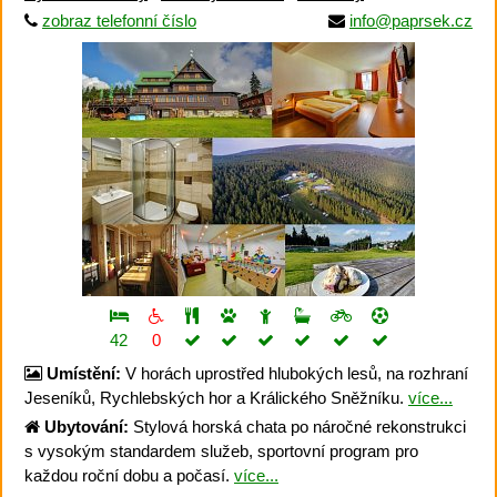
zobraz telefonní číslo
info@paprsek.cz
42
0
Umístění:
V horách uprostřed hlubokých lesů, na rozhraní
Jeseníků, Rychlebských hor a Králického Sněžníku.
více...
Ubytování:
Stylová horská chata po náročné rekonstrukci
s vysokým standardem služeb, sportovní program pro
každou roční dobu a počasí.
více...