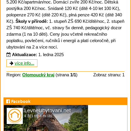
5.200 Kč/apartmán/noc. Domácí zvíře 200 Kč/noc. Dětská
postýlka 200 Kč/noc. Snídaně 120 Kč (dítě 4-10 let 100 Kč),
polopenze 270 Kč (dítě 220 Kč), plná penze 420 Kč (dítě 340
Kč).
Školy v přírodě:
1. stupeň ZŠ 690 Kč/dítě/noc, 2. stupeň
ZŠ 740 Kč/dítě/noc, vč. stravy 5x denně, pedagogický dozor
zdarma (1 na 10 dětí). Ceny jsou včetně rekreačního
poplatku, povlečení, ručníků i energií a platí celoročně, při
ubytování na 2 a více nocí.
Aktualizace:
1. ledna 2025
více info...
Region:
Olomoucký kraj
(strana
1/1
)
Zobraz stranu: 1
Facebook
LevneUbytovani.net
4 301 to se mi líbí