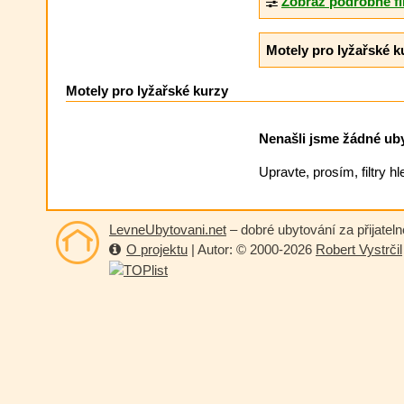
Zobraz podrobné fi
Motely pro lyžařské k
Motely pro lyžařské kurzy
Nenašli jsme žádné ubyt
Upravte, prosím, filtry h
LevneUbytovani.net
– dobré ubytování za přijatel
O projektu
| Autor: © 2000-2026
Robert Vystrčil