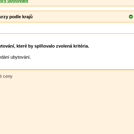
ltry ubytování
urzy podle krajů
ování, které by splňovalo zvolená kritéria.
ledání ubytování.
né ceny