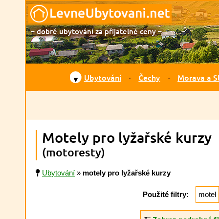
– dobré ubytování za přijatelné ceny –
Ubytování
Čechy
Morava a S
▼
Motely pro lyžařské kurzy
(motoresty)
Ubytování
»
motely pro lyžařské kurzy
Použité filtry:
motel