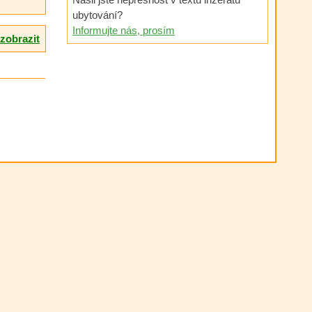
ubytování?
Informujte nás, prosím
zobrazit