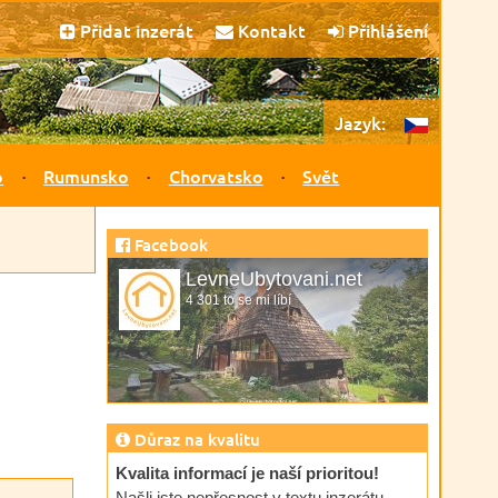
Přidat inzerát
Kontakt
Přihlášení
Jazyk:
o
Rumunsko
Chorvatsko
Svět
Facebook
LevneUbytovani.net
4 301 to se mi líbí
Důraz na kvalitu
Kvalita informací je naší prioritou!
Našli jste nepřesnost v textu inzerátu