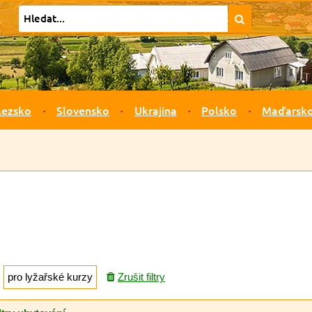
lezsko
Slovensko
Ukrajina
Polsko
Maďarsk
pro lyžařské kurzy
Zrušit filtry