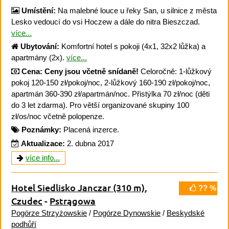
Umístění:
Na malebné louce u řeky San, u silnice z města
Lesko vedoucí do vsi Hoczew a dále do nitra Bieszczad.
více...
Ubytování:
Komfortní hotel s pokoji (4x1, 32x2 lůžka) a
apartmány (2x).
více...
Cena:
Ceny jsou včetně snídaně!
Celoročně: 1-lůžkový
pokoj 120-150 zł/pokoj/noc, 2-lůžkový 160-190 zł/pokoj/noc,
apartmán 360-390 zł/apartmán/noc. Přistýlka 70 zł/noc (děti
do 3 let zdarma). Pro větší organizované skupiny 100
zł/os/noc včetně polopenze.
Poznámky:
Placená inzerce.
Aktualizace:
2. dubna 2017
více info...
Hotel Siedlisko Janczar
(310 m)
,
?? %
Czudec
-
Pstrągowa
Pogórze Strzyżowskie
/
Pogórze Dynowskie
/
Beskydské
podhůří