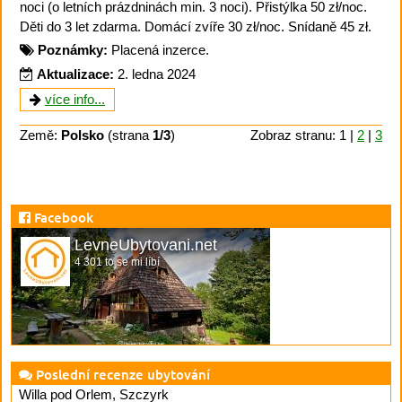
noci (o letních prázdninách min. 3 noci). Přistýlka 50 zł/noc.
Děti do 3 let zdarma. Domácí zvíře 30 zł/noc. Snídaně 45 zł.
Poznámky:
Placená inzerce.
Aktualizace:
2. ledna 2024
více info...
Země:
Polsko
(strana
1/3
)
Zobraz stranu: 1 |
2
|
3
Facebook
LevneUbytovani.net
4 301 to se mi líbí
Poslední recenze ubytování
Willa pod Orlem, Szczyrk