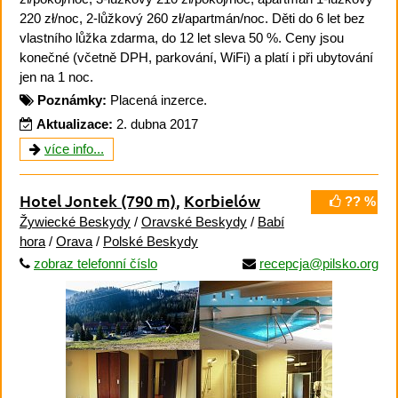
220 zł/noc, 2-lůžkový 260 zł/apartmán/noc. Děti do 6 let bez
vlastního lůžka zdarma, do 12 let sleva 50 %. Ceny jsou
konečné (včetně DPH, parkování, WiFi) a platí i při ubytování
jen na 1 noc.
Poznámky:
Placená inzerce.
Aktualizace:
2. dubna 2017
více info...
Hotel Jontek
(790 m)
,
Korbielów
?? %
Žywiecké Beskydy
/
Oravské Beskydy
/
Babí
hora
/
Orava
/
Polské Beskydy
zobraz telefonní číslo
recepcja@pilsko.org