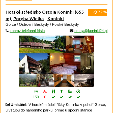
Horské středisko Ostoja Koninki
(655
?? %
m)
,
Poręba Wielka
-
Koninki
Gorce
/
Ostrovní Beskydy
/
Polské Beskydy
zobraz telefonní číslo
ostoja@koninki24.pl
150
0
Umístění:
V horském údolí říčky Koninka v pohoří Gorce,
u vstupu do národního parku, přímo u spodní stanice