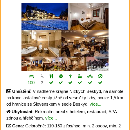
100
Umístění:
V nádherné krajině Nízkých Beskyd, na samotě
na konci asfaltové cesty jižně od vesničky Izby, pouze 1,5 km
od hranice se Slovenskem v sedle Beskyd.
více...
Ubytování:
Rekreační areál s hotelem, restaurací, SPA
zónou a hřebčínem.
více...
Cena:
Celoročně: 110-150 zł/os/noc, min. 2 osoby, min. 2