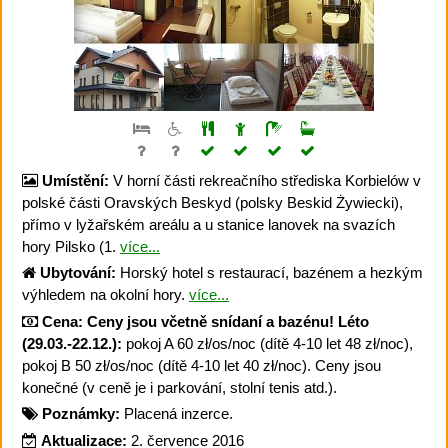
Umístění:
V horní části rekreačního střediska Korbielów v
polské části Oravských Beskyd (polsky Beskid Żywiecki),
přímo v lyžařském areálu a u stanice lanovek na svazích
hory Pilsko (1.
více...
Ubytování:
Horský hotel s restaurací, bazénem a hezkým
výhledem na okolní hory.
více...
Cena:
Ceny jsou včetně snídaní a bazénu!
Léto
(29.03.-22.12.):
pokoj A 60 zł/os/noc (dítě 4-10 let 48 zł/noc),
pokoj B 50 zł/os/noc (dítě 4-10 let 40 zł/noc). Ceny jsou
konečné (v ceně je i parkování, stolní tenis atd.).
Poznámky:
Placená inzerce.
Aktualizace:
2. července 2016