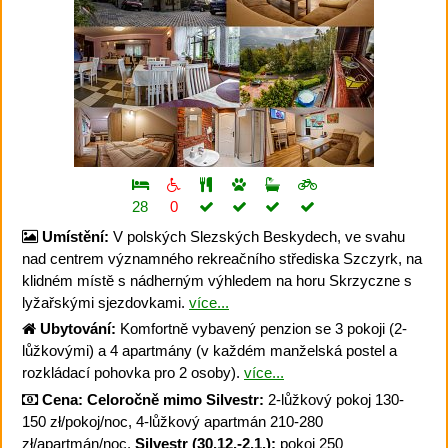
28
0
Umístění:
V polských Slezských Beskydech, ve svahu
nad centrem významného rekreačního střediska Szczyrk, na
klidném místě s nádherným výhledem na horu Skrzyczne s
lyžařskými sjezdovkami.
více...
Ubytování:
Komfortně vybavený penzion se 3 pokoji (2-
lůžkovými) a 4 apartmány (v každém manželská postel a
rozkládací pohovka pro 2 osoby).
více...
Cena:
Celoročně mimo Silvestr:
2-lůžkový pokoj 130-
150 zł/pokoj/noc, 4-lůžkový apartmán 210-280
zł/apartmán/noc.
Silvestr (30.12.-2.1.):
pokoj 250