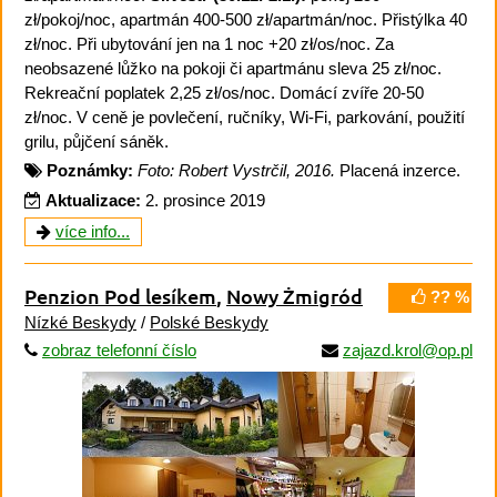
zł/pokoj/noc, apartmán 400-500 zł/apartmán/noc. Přistýlka 40
zł/noc. Při ubytování jen na 1 noc +20 zł/os/noc. Za
neobsazené lůžko na pokoji či apartmánu sleva 25 zł/noc.
Rekreační poplatek 2,25 zł/os/noc. Domácí zvíře 20-50
zł/noc. V ceně je povlečení, ručníky, Wi-Fi, parkování, použití
grilu, půjčení sáněk.
Poznámky:
Foto: Robert Vystrčil, 2016.
Placená inzerce.
Aktualizace:
2. prosince 2019
více info...
Penzion Pod lesíkem
,
Nowy Żmigród
?? %
Nízké Beskydy
/
Polské Beskydy
zobraz telefonní číslo
zajazd.krol@op.pl