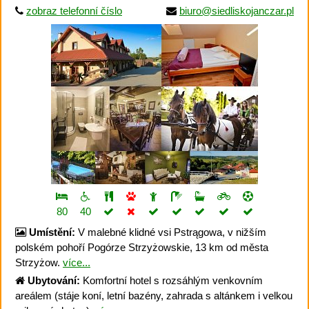
zobraz telefonní číslo
biuro@siedliskojanczar.pl
80
40
Umístění:
V malebné klidné vsi Pstrągowa, v nižším
polském pohoří Pogórze Strzyżowskie, 13 km od města
Strzyżow.
více...
Ubytování:
Komfortní hotel s rozsáhlým venkovním
areálem (stáje koní, letní bazény, zahrada s altánkem i velkou