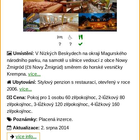
Umístění:
V Nízkých Beskydech na okraji Magurského
národního parku, na samotě u silnice vedoucí z obce Nowy
Żmigród (čti Novy Žmigrúd) směrem do horské vesničky
Krempna.
více...
Ubytování:
Stylový penzion s restaurací, otevřený v roce
2006.
více...
Cena:
Pokoj pro 1 osobu 60 zł/pokoj/noc, 2-lůžkový 80
zł/pokoj/noc, 3-lůžkový 120 zł/pokoj/noc, 4-lůžkový 160
zł/pokoj/noc.
Poznámky:
Placená inzerce.
Aktualizace:
2. srpna 2014
více info...