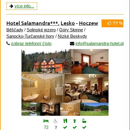
více info...
Hotel Salamandra***
,
Lesko
-
Hoczew
?? %
Běščady
/
Solinské jezero
/
Góry Słonne
/
Sanocko-Turčanské hory
/
Nízké Beskydy
zobraz telefonní číslo
info@salamandra-hotel.pl
72