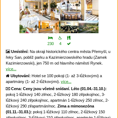
230
4
Umístění:
Na okraji historického centra města Přemyšl, u
řeky San, poblíž parku a Kazimierzowského hradu (Zamek
Kazimierzowski), jen 750 m od hlavního náměstí Rynek.
více...
Ubytování:
Hotel se 100 pokoji (1- až 3-lůžkovými) a
apartmány (1- až 2-lůžkovými).
více...
Cena:
Ceny jsou včetně snídaní.
Léto (01.04.-31.10.):
pokoj 1-lůžkový 140 zł/noc, 2-lůžkový 180 zł/pokoj/noc, 3-
lůžkový 240 zł/pokoj/noc, apartmán 1-lůžkový 250 zł/noc, 2-
lůžkový 290 zł/apartmán/noc.
Zima a mimosezóna
(01.11.-31.03.):
pokoj 1-lůžkový 110 zł/noc, 2-lůžkový 150
zł/pokoj/noc, 3-lůžkový 210 zł/pokoj/noc, apartmán 1-lůžkový