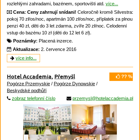
rozlehlými zahradami, bazénem, sportovišti atd.
více...
Cena:
Ceny zahrnují snídani!
Celoročně kromě Silvestra:
pokoj 70 zł/os/noc, apartmán 100 zł/os/noc, příplatek za plnou
penzi 40 zł, děti do 3 let zdarma, zvíře 20 zł/noc. Celodenní
vstup do bazénu 10 zł (děti do 12 let 6 zł).
Poznámky:
Placená inzerce.
Aktualizace:
2. července 2016
více info...
Hotel Accademia
,
Přemyšl
?? %
Pogórze Przemyskie
/
Pogórze Dynowskie
/
Beskydské podhůří
zobraz telefonní číslo
przemysl@hotelaccademia.pl