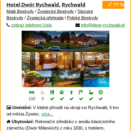
Hotel Dwór Rychwald
,
Rychwałd
?? %
Malé Beskydy
/
Žywiecké Beskydy
/
Slezské
Beskydy
/
Żywiecká přehrada
/
Polské Beskydy
zobraz telefonní číslo
info@dwor-rychwald.pl
100
Umístění:
V klidné přírodě na okraji vsi Rychwałd, 5 km
od města Żywiec.
více...
Ubytování:
Rekreační středisko v areálu klasicistního
zámečku (Dwór Milieskich) z roku 1830, s hotelem,