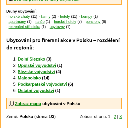
Druhy ubytování:
horské chaty
(11)
farmy
(2)
hotely
(11)
kempy
(1)
apartmány
(1)
ranče
(1)
horské hotely
(7)
penziony
(6)
rekreační střediska
(1)
ubytovny
(1)
Ubytování pro firemní akce v Polsku
– rozdělení
do regionů:
Dolní Slezsko
(3)
Opolské vojvodství
(1)
Slezské vojvodství
(4)
Malopolsko
(14)
Podkarpatské vojvodství
(6)
Ostatní vojvodství
(1)
Zobraz mapu
ubytování v Polsku
Země:
Polsko
(strana
1/3
)
Zobraz stranu: 1 |
2
|
3