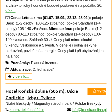
architektonicky hodnotné budově postavené na počátku 20.
více...
Cena:
Léto a zima (01.07.-15.09., 22.12.-28.02.):
pokoje
Basic (1-2 osoby) 100-125 zł/os/noc, pokoje Standard (1-4
osoby) 105-140 zł/os/noc.
Mimosezóna:
pokoje Basic (1-2
osoby) 80-110 zł/os/noc, pokoje Standard (1-4 osoby) 100-
140 zł/os/noc. Snídaně 30 zł. Ceny platí mimo dlouhé
víkendy, Velikonoce a Silvestr. V ceně je i solná jeskyně,
parkování, povlečení a energie. Ceny platí i při ubytování jen
na 1 noc.
Poznámky:
Placená inzerce.
Aktualizace:
2. ledna 2024
více info...
Hotel Koňská dolina
(605 m)
,
Uście
?? %
Gorlickie
-
Izby u Tylicze
Nízké Beskydy
/
Magurský národní park
/
Polské Beskydy
zobraz telefonní číslo
info@konskadolina.pl