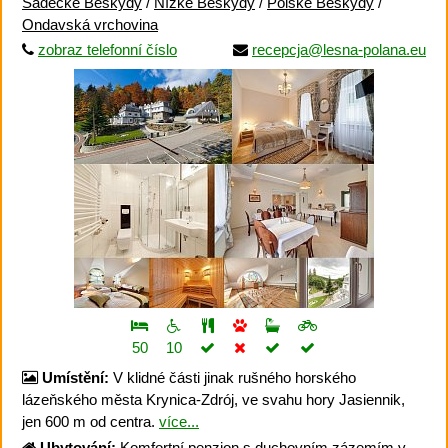
Sadecké Beskydy
/
Nízké Beskydy
/
Polské Beskydy
/
Ondavská vrchovina
zobraz telefonní číslo
recepcja@lesna-polana.eu
50
10
Umístění:
V klidné části jinak rušného horského
lázeňského města Krynica-Zdrój, ve svahu hory Jasiennik,
jen 600 m od centra.
více...
Ubytování:
Komfortní penzion s duchovním zázemím v