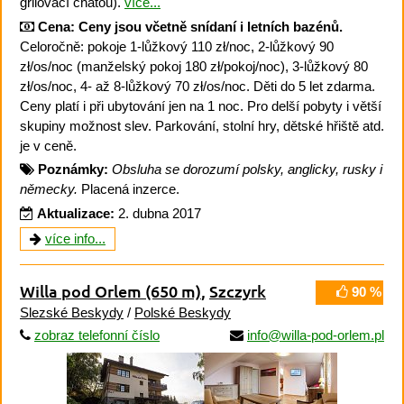
grilovací chatou).
více...
Cena:
Ceny jsou včetně snídaní i letních bazénů.
Celoročně: pokoje 1-lůžkový 110 zł/noc, 2-lůžkový 90
zł/os/noc (manželský pokoj 180 zł/pokoj/noc), 3-lůžkový 80
zł/os/noc, 4- až 8-lůžkový 70 zł/os/noc. Děti do 5 let zdarma.
Ceny platí i při ubytování jen na 1 noc. Pro delší pobyty i větší
skupiny možnost slev. Parkování, stolní hry, dětské hřiště atd.
je v ceně.
Poznámky:
Obsluha se dorozumí polsky, anglicky, rusky i
německy.
Placená inzerce.
Aktualizace:
2. dubna 2017
více info...
Willa pod Orlem
(650 m)
,
Szczyrk
90 %
Slezské Beskydy
/
Polské Beskydy
zobraz telefonní číslo
info@willa-pod-orlem.pl