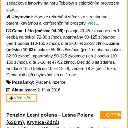
sedačkové lanovky na horu Tobołów s celoročním provozem.
více...
Ubytování:
Horské rekreační středisko s restaurací,
barem, kavárnou a konferenčními prostory.
více...
Cena:
Léto (měsíce 04-09):
pokoje 40-45 zł/os/noc (jen 1
osoba na pokoji 72-80 zł/noc), apartmány 90-125 zł/os/noc
(jen 1 osoba 110-150 zł/noc), dítě 3-10 let 32-38 zł/noc.
Zima
(měsíce 10-03):
pokoje 55-60 zł/os/noc (jen 1 osoba na pokoji
82-90 zł/noc), apartmány 90-125 zł/os/noc (jen 1 osoba 110-
150 zł/noc), dítě 3-10 let 47-52 zł/noc. Děti do 3 let zdarma.
Snídaně 15 zł (děti do 10 let 12 zł), večeře 18 zł (děti 15 zł).
Ceny platí i při ubytování jen na 1 noc.
Poznámky:
Placená inzerce.
Aktualizace:
2. října 2016
více info...
Penzion Lesní polana – Leśna Polana
?? %
(650 m)
,
Krynica-Zdrój