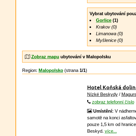
Vybrat ubytování pou
Gorlice
(1)
Krakov (0)
Limanowa (0)
Myšlenice (0)
Zobraz mapu
ubytování v Malopolsku
Region:
Malopolsko
(strana
1/1
)
Hotel Koňská doli
Nízké Beskydy
/
Magurs
zobraz telefonní číslo
Umístění:
V nádherné
samotě na konci asfaltov
pouze 1,5 km od hranic
Beskyd.
více...