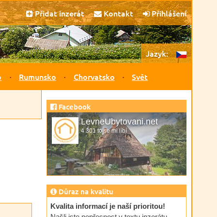
Přidat inzerát
Kontakt
Přihlášení
Jazyk:
o
Rumunsko
Chorvatsko
Svět
Facebook
LevneUbytovani.net
4 301 to se mi líbí
Důraz na kvalitu
Kvalita informací je naší prioritou!
Našli jste nepřesnost v textu inzerátu