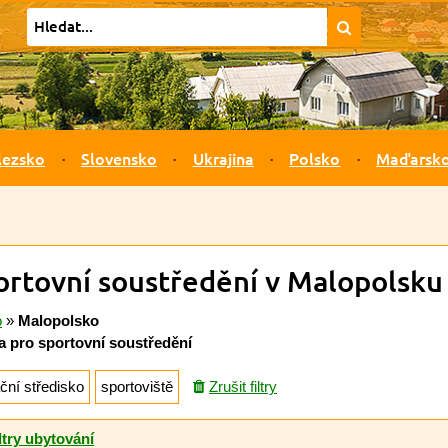
lezsko
Slovensko
Ukrajina
Polsko
Maďarsk
ortovní soustředění v Malopolsku
o
»
Malopolsko
ka pro sportovní soustředění
ční středisko
sportoviště
Zrušit filtry
ltry ubytování