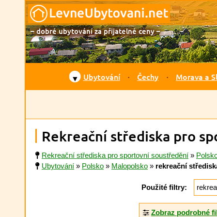
– dobré ubytování za přijatelné ceny –
Ubytování
Čechy
Morava a S
▼
Rekreační střediska pro sp
Rekreační střediska pro sportovní soustředění
»
Polsk
Ubytování
»
Polsko
»
Malopolsko
»
rekreační středis
Použité filtry:
rekrea
Zobraz podrobné fi