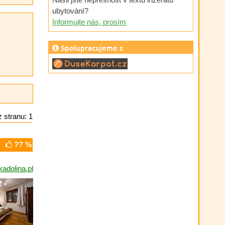
ubytování?
Informujte nás, prosím
Spolupracujeme s
 stranu: 1
?? %
adolina.pl