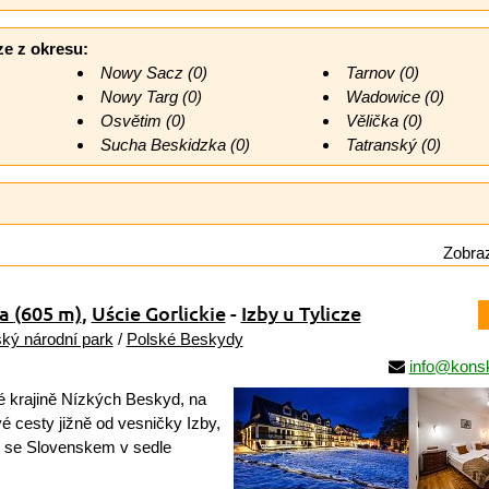
ze z okresu:
Nowy Sacz (0)
Tarnov (0)
Nowy Targ (0)
Wadowice (0)
Osvětim (0)
Vělička (0)
Sucha Beskidzka (0)
Tatranský (0)
Zobraz
na
(605 m)
,
Uście Gorlickie
-
Izby u Tylicze
ký národní park
/
Polské Beskydy
info@konsk
 krajině Nízkých Beskyd, na
é cesty jižně od vesničky Izby,
e se Slovenskem v sedle