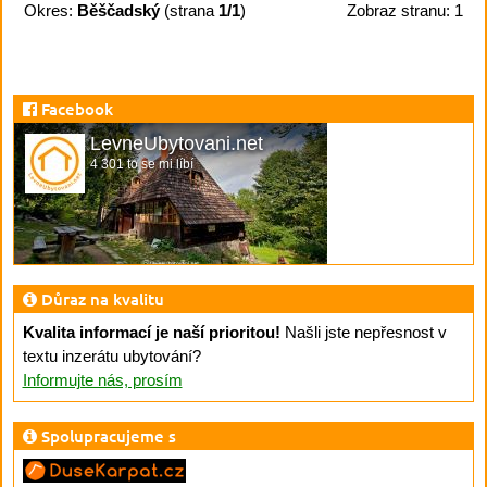
Okres:
Běščadský
(strana
1/1
)
Zobraz stranu: 1
Facebook
LevneUbytovani.net
4 301 to se mi líbí
Důraz na kvalitu
Kvalita informací je naší prioritou!
Našli jste nepřesnost v
textu inzerátu ubytování?
Informujte nás, prosím
Spolupracujeme s