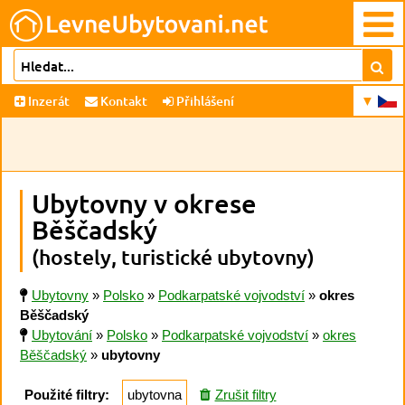
Inzerát
Kontakt
Přihlášení
Ubytovny v okrese
Běščadský
(hostely, turistické ubytovny)
Ubytovny
»
Polsko
»
Podkarpatské vojvodství
»
okres
Běščadský
Ubytování
»
Polsko
»
Podkarpatské vojvodství
»
okres
Běščadský
»
ubytovny
Použité filtry:
ubytovna
Zrušit filtry