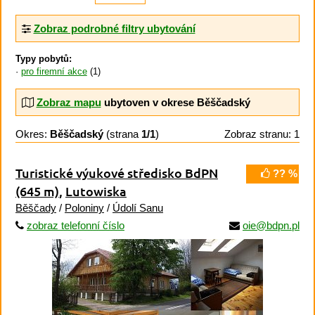
Zobraz podrobné filtry ubytování
Typy pobytů:
pro firemní akce
(1)
Zobraz mapu
ubytoven v okrese Běščadský
Okres:
Běščadský
(strana
1/1
)
Zobraz stranu: 1
Turistické výukové středisko BdPN
?? %
(645 m)
,
Lutowiska
Běščady
/
Poloniny
/
Údolí Sanu
zobraz telefonní číslo
oie@bdpn.pl