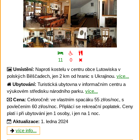
11
0
Umístění:
Naproti kostelu v centru obce Lutowiska v
polských Běščadech, jen 2 km od hranic s Ukrajinou.
více...
Ubytování:
Turistická ubytovna v informačním centru a
výukovém středisku národního parku.
více...
Cena:
Celoročně: ve vlastním spacáku 55 zł/os/noc, s
povlečením 60 zł/os/noc. Připlácí se rekreační poplatek. Ceny
platí i při ubytování jen 1 osoby, i jen na 1 noc.
Aktualizace:
1. ledna 2024
více info...