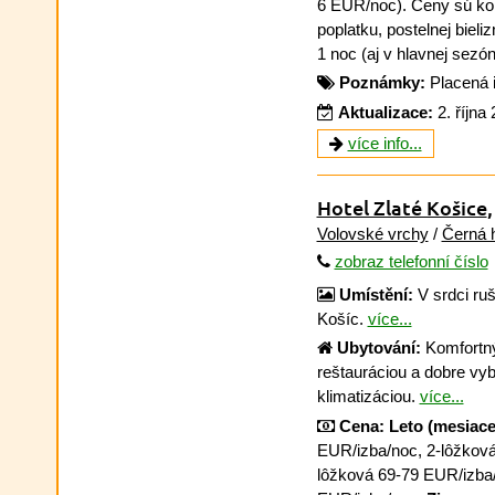
6 EUR/noc). Ceny sú ko
poplatku, postelnej bieliz
1 noc (aj v hlavnej sezó
Poznámky:
Placená 
Aktualizace:
2. října
více info...
Hotel Zlaté Košice
Volovské vrchy
/
Černá 
zobraz telefonní číslo
Umístění:
V srdci ruš
Košíc.
více...
Ubytování:
Komfortný
reštauráciou a dobre vy
klimatizáciou.
více...
Cena:
Leto (mesiace
EUR/izba/noc, 2-lôžková
lôžková 69-79 EUR/izba/