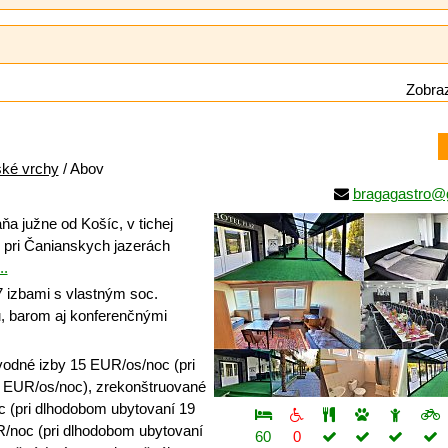
Zobraz
ské vrchy
/ Abov
bragagastro@
ňa južne od Košíc, v tichej
n pri Čanianskych jazerách
..
7 izbami s vlastným soc.
u, barom aj konferenčnými
odné izby 15 EUR/os/noc (pri
 EUR/os/noc), zrekonštruované
 (pri dlhodobom ubytovaní 19
/noc (pri dlhodobom ubytovaní
60
0