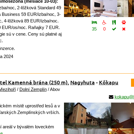
imosezóna (mesiace 10-03):
zba/noc, 2-lôžková Standard 49
 Business 59 EUR/izba/noc, 3-
, 4-lôžková 89 EUR/izba/noc.
0 EUR/os/noc. Raňajky 7 EUR.
35
0
gie sú v cene. Ceny sú platné aj
c.
inzerce.
na 2024
otel Kamenná brána
(250 m)
,
Nagyhuta
-
Kőkapu
Mezihoří
/
Dolní Zemplín
/ Abov
kokapu@k
ckém místě uprostřed lesů a v
ďarských Zemplínských vrších.
 areál v bývalém loveckém
e...