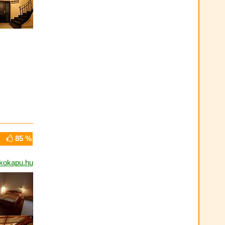
85 %
okapu.hu