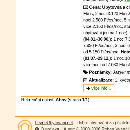
Cena:
Ubytovna a ch
Ft/os, 2 noci 3.120 Ft/os
noci 2.580 Ft/os/noc, 5 n
více 2.160 Ft/os/noc, stud
ubytování jen na 1 noc).
(04.01.-30.06.):
1 noc 7.9
7.990 Ft/os/noc, 3 noci 
od 5.150 Ft/os/noc.
Hote
(01.07.-29.12.):
1 noc 10.
více nocí od 7.030 Ft/os
Poznámky:
Jazyk: m
Aktualizace:
1. květ
více info...
Rekreační oblast:
Abov
(strana
1/1
)
LevneUbytovani.net
– dobré ubytování za přijatel
O projektu
| Autor: © 2000-2026
Robert Vystrčil