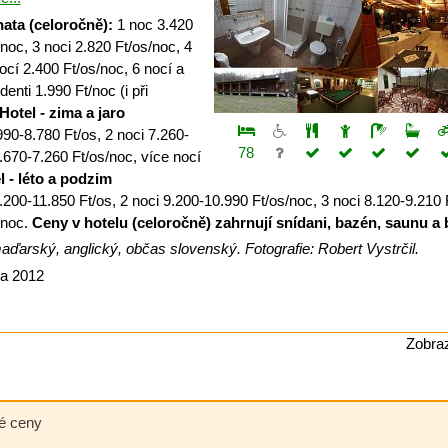
ata (celoročně):
1 noc 3.420
/noc, 3 noci 2.820 Ft/os/noc, 4
ocí 2.400 Ft/os/noc, 6 nocí a
enti 1.990 Ft/noc (i při
Hotel - zima a jaro
90-8.780 Ft/os, 2 noci 7.260-
78
6.670-7.260 Ft/os/noc, více nocí
l - léto a podzim
200-11.850 Ft/os, 2 noci 9.200-10.990 Ft/os/noc, 3 noci 8.120-9.210 
/noc.
Ceny v hotelu (celoročně) zahrnují snídani, bazén, saunu a 
aďarský, anglický, občas slovenský. Fotografie: Robert Vystrčil.
na 2012
Zobraz
né ceny