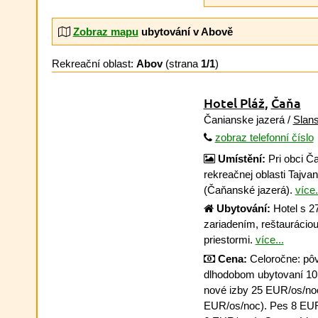
Zobraz mapu
ubytování v Abově
Rekreační oblast:
Abov
(strana
1/1
)
Hotel Pláž
,
Čaňa
Čanianske jazerá /
Slan
zobraz telefonní číslo
Umístění:
Pri obci Ča
rekreačnej oblasti Tajva
(Čaňanské jazerá).
více.
Ubytování:
Hotel s 2
zariadením, reštaurácio
priestormi.
více...
Cena:
Celoročne: pôv
dlhodobom ubytovaní 10
nové izby 25 EUR/os/noc
EUR/os/noc). Pes 8 EUR