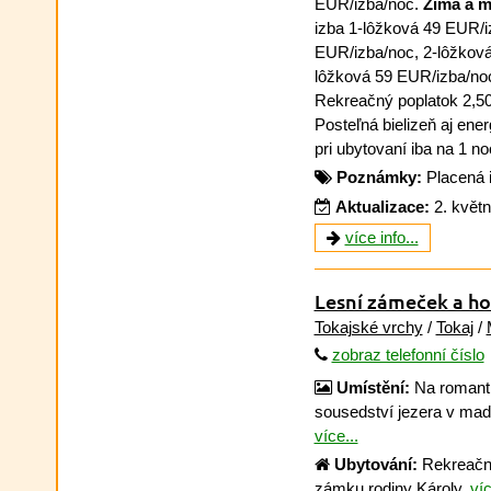
EUR/izba/noc.
Zima a m
izba 1-lôžková 49 EUR/i
EUR/izba/noc, 2-lôžková
lôžková 59 EUR/izba/noc
Rekreačný poplatok 2,5
Posteľná bielizeň aj ener
pri ubytovaní iba na 1 no
Poznámky:
Placená 
Aktualizace:
2. květ
více info...
Lesní zámeček a h
Tokajské vrchy
/
Tokaj
/
zobraz telefonní číslo
Umístění:
Na romanti
sousedství jezera v ma
více...
Ubytování:
Rekreační
zámku rodiny Károly.
víc