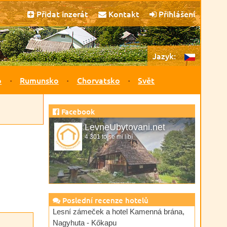
Přidat inzerát
Kontakt
Přihlášení
Jazyk:
o
Rumunsko
Chorvatsko
Svět
Facebook
LevneUbytovani.net
4 301 to se mi líbí
Poslední recenze hotelů
Lesní zámeček a hotel Kamenná brána,
Nagyhuta - Kőkapu