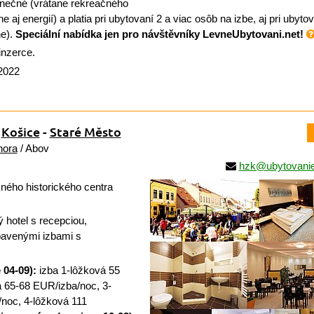
nečné (vrátane rekreačného
ne aj energií) a platia pri ubytovaní 2 a viac osôb na izbe, aj pri ubyto
ne).
Speciální nabídka jen pro návštěvníky LevneUbytovani.net!
inzerce.
 2022
,
Košice
-
Staré Město
hora
/ Abov
hzk@ubytovanie
ného historického centra
 hotel s recepciou,
bavenými izbami s
 04-09):
izba 1-lôžková 55
 65-68 EUR/izba/noc, 3-
noc, 4-lôžková 111