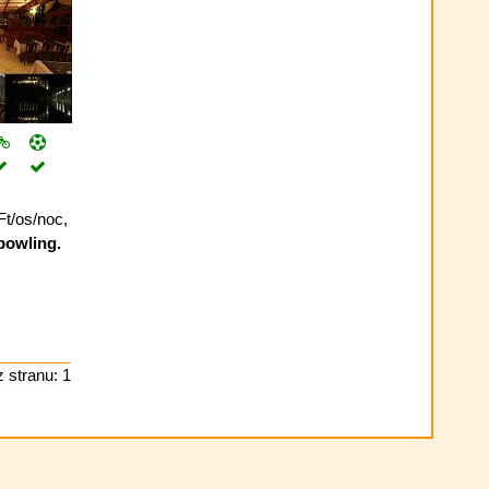
Ft/os/noc,
bowling.
 stranu: 1