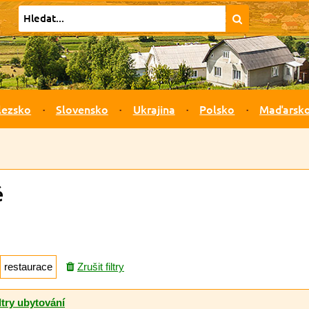
lezsko
Slovensko
Ukrajina
Polsko
Maďarsk
ě
restaurace
Zrušit filtry
ltry ubytování