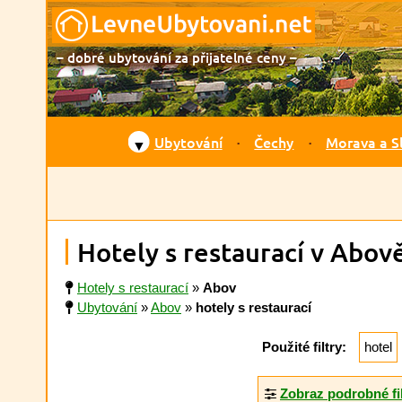
– dobré ubytování za přijatelné ceny –
Ubytování
Čechy
Morava a S
▼
Hotely s restaurací v Abov
Hotely s restaurací
»
Abov
Ubytování
»
Abov
»
hotely s restaurací
Použité filtry:
hotel
Zobraz podrobné fi