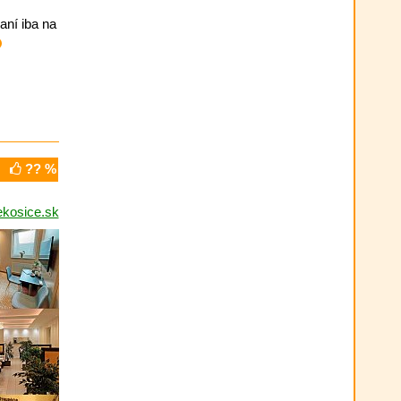
vaní iba na
?? %
kosice.sk