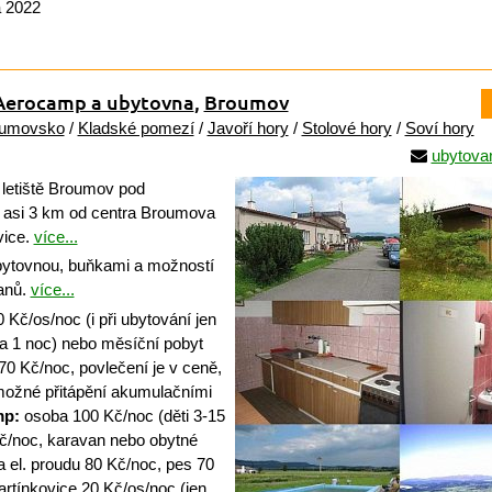
a 2022
 Aerocamp a ubytovna
,
Broumov
umovsko
/
Kladské pomezí
/
Javoří hory
/
Stolové hory
/
Soví hory
ubytova
 letiště Broumov pod
asi 3 km od centra Broumova
vice.
více...
bytovnou, buňkami a možností
anů.
více...
 Kč/os/noc (i při ubytování jen
 na 1 noc) nebo měsíční pobyt
0 Kč/noc, povlečení je v ceně,
možné přitápění akumulačními
p:
osoba 100 Kč/noc (děti 3-15
Kč/noc, karavan nebo obytné
a el. proudu 80 Kč/noc, pes 70
rtínkovice 20 Kč/os/noc (jen