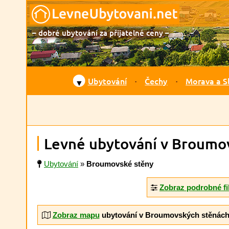
– dobré ubytování za přijatelné ceny –
Ubytování
Čechy
Morava a S
▼
Levné ubytování v Broumo
Ubytování
»
Broumovské stěny
Zobraz podrobné fi
Zobraz mapu
ubytování v Broumovských stěnác