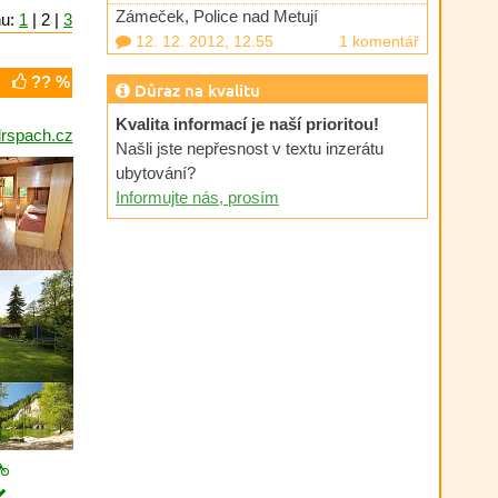
Zámeček, Police nad Metují
nu:
1
| 2 |
3
12. 12. 2012, 12.55
1 komentář
?? %
Důraz na kvalitu
Kvalita informací je naší prioritou!
rspach.cz
Našli jste nepřesnost v textu inzerátu
ubytování?
Informujte nás, prosím