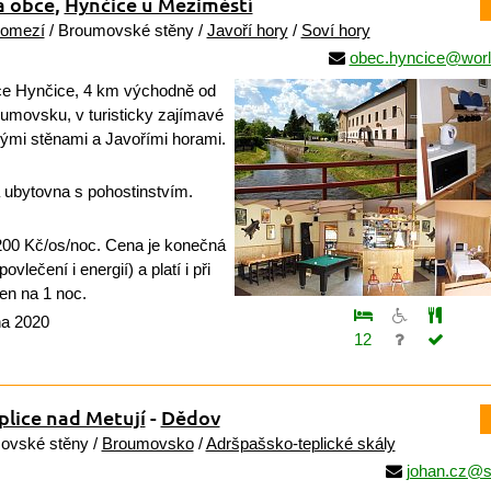
a obce
,
Hynčice u Meziměstí
pomezí
/ Broumovské stěny /
Javoří hory
/
Soví hory
obec.hyncice@worl
e Hynčice, 4 km východně od
umovsku, v turisticky zajímavé
ými stěnami a Javořími horami.
 ubytovna s pohostinstvím.
00 Kč/os/noc. Cena je konečná
vlečení i energií) a platí i při
jen na 1 noc.
na 2020
12
plice nad Metují
-
Dědov
ovské stěny /
Broumovsko
/
Adršpašsko-teplické skály
johan.cz@