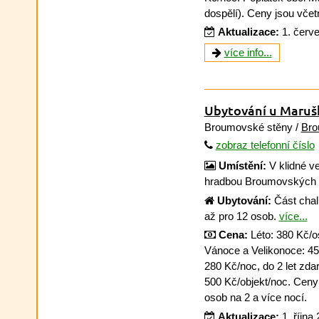
dospělí). Ceny jsou vče
Aktualizace:
1. červ
více info...
Ubytování u Maru
Broumovské stěny /
Bro
zobraz telefonní číslo
Umístění:
V klidné v
hradbou Broumovských 
Ubytování:
Část chal
až pro 12 osob.
více...
Cena:
Léto: 380 Kč/o
Vánoce a Velikonoce: 450
280 Kč/noc, do 2 let zda
500 Kč/objekt/noc. Ceny p
osob na 2 a více nocí.
Aktualizace:
1. října