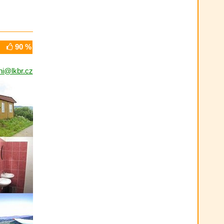
90 %
ni@lkbr.cz