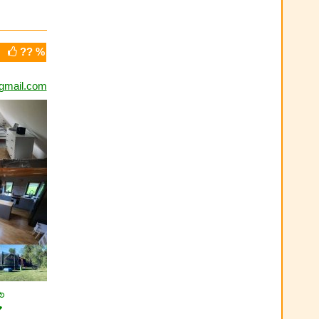
?? %
gmail.com