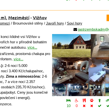
 m)
,
Meziměstí
-
Vižňov
pomezí
/ Broumovské stěny /
Javoří hory
/
Soví hory
jastrzembskadm@
konci klidné vsi Vižňov u
ořích hor v přírodně bohatém
onečné autobusu.
více...
ařízená, prostorná chalupa pro
mfortem.
více...
.):
2-6 nocí 5.000
 nocí 3.400 Kč/chalupa/noc,
yty.
Zima a mimosezóna:
2-6
c, 7 a více nocí 2.357
10 osobách 235,70 Kč/os/noc).
upa/pobyt. Ceny jsou konečné
ovlečení i energií).
inzerce.
10
0