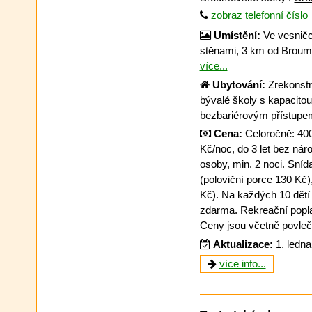
zobraz telefonní číslo
Umístění:
Ve vesničc
stěnami, 3 km od Broumo
více...
Ubytování:
Zrekonstr
bývalé školy s kapacito
bezbariérovým přístupe
Cena:
Celoročně: 400 
Kč/noc, do 3 let bez nár
osoby, min. 2 noci. Sní
(poloviční porce 130 Kč)
Kč). Na každých 10 dětí
zdarma. Rekreační poplat
Ceny jsou včetně povleče
Aktualizace:
1. ledn
více info...