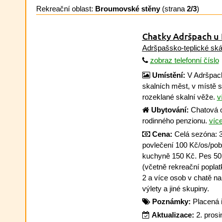
Rekreační oblast:
Broumovské stěny
(strana
2/3
)
Chatky Adršpach u
Adršpašsko-teplické ská
zobraz telefonní číslo
Umístění:
V Adršpach
skalních měst, v místě
rozeklané skalní věže.
v
Ubytování:
Chatová o
rodinného penzionu.
více
Cena:
Celá sezóna: 3
povlečení 100 Kč/os/pob
kuchyně 150 Kč. Pes 50
(včetně rekreační poplatku
2 a více osob v chatě na 
výlety a jiné skupiny.
Poznámky:
Placená 
Aktualizace:
2. pros