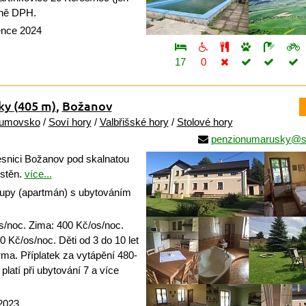
tně DPH.
ence 2024
17
0
šky
(405 m)
,
Božanov
umovsko
/
Soví hory
/
Valbřišské hory
/
Stolové hory
penzionumarusky@s
esnici Božanov pod skalnatou
stěn.
více...
upy (apartmán) s ubytováním
s/noc. Zima: 400 Kč/os/noc.
 Kč/os/noc. Děti od 3 do 10 let
rma. Příplatek za vytápění 480-
latí při ubytování 7 a více
 2023