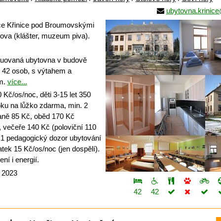
ubytovna.krinic
e Křinice pod Broumovskými
va (klášter, muzeum piva).
uovaná ubytovna v budově
u 42 osob, s výtahem a
m.
více...
Kč/os/noc, děti 3-15 let 350
oku na lůžko zdarma, min. 2
daně 85 Kč, oběd 170 Kč
, večeře 140 Kč (poloviční 110
 1 pedagogický dozor ubytování
ek 15 Kč/os/noc (jen dospělí).
ní i energií.
a 2023
42
42