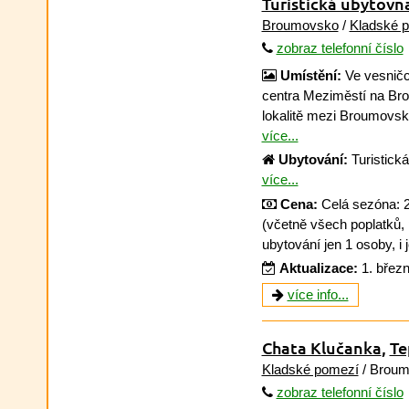
Turistická ubytovn
Broumovsko
/
Kladské 
zobraz telefonní číslo
Umístění:
Ve vesničc
centra Meziměstí na Bro
lokalitě mezi Broumovsk
více...
Ubytování:
Turistická
více...
Cena:
Celá sezóna: 2
(včetně všech poplatků, po
ubytování jen 1 osoby, i 
Aktualizace:
1. břez
více info...
Chata Klučanka
,
Te
Kladské pomezí
/ Broum
zobraz telefonní číslo