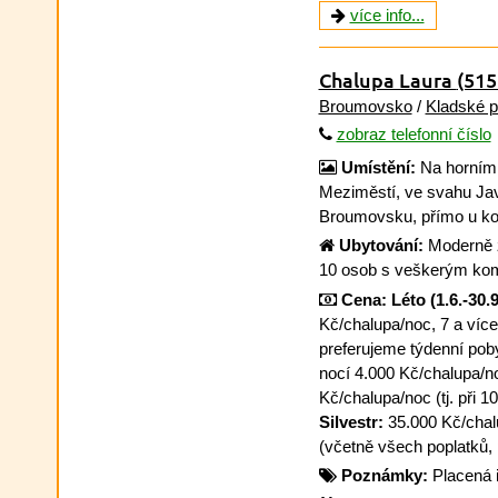
více info...
Chalupa Laura
(515
Broumovsko
/
Kladské 
zobraz telefonní číslo
Umístění:
Na horním 
Meziměstí, ve svahu Jav
Broumovsku, přímo u k
Ubytování:
Moderně z
10 osob s veškerým ko
Cena:
Léto (1.6.-30.9
Kč/chalupa/noc, 7 a více
preferujeme týdenní pob
nocí 4.000 Kč/chalupa/no
Kč/chalupa/noc (tj. při 
Silvestr:
35.000 Kč/chal
(včetně všech poplatků, p
Poznámky:
Placená 