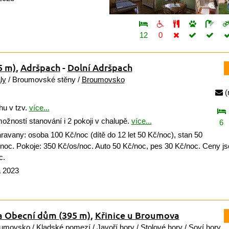
12
0
5 m)
,
Adršpach
-
Dolní Adršpach
ly
/ Broumovské stěny /
Broumovsko
(
u v tzv.
více...
žností stanování i 2 pokoji v chalupě.
více...
6
ravany: osoba 100 Kč/noc (dítě do 12 let 50 Kč/noc), stan 50
noc. Pokoje: 350 Kč/os/noc. Auto 50 Kč/noc, pes 30 Kč/noc. Ceny jso
c.
a 2023
na Obecní dům
(395 m)
,
Křinice u Broumova
umovsko
/
Kladské pomezí
/
Javoří hory
/
Stolové hory
/
Soví hory