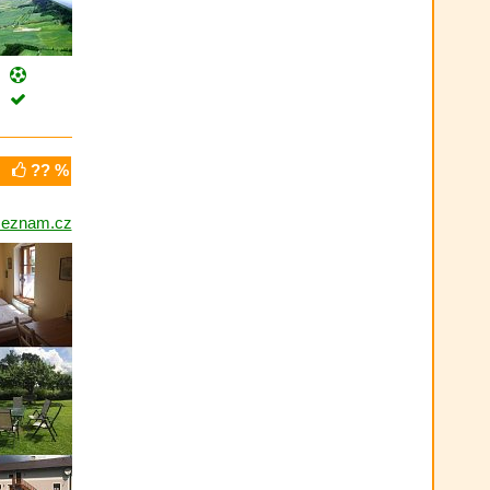
?? %
eznam.cz