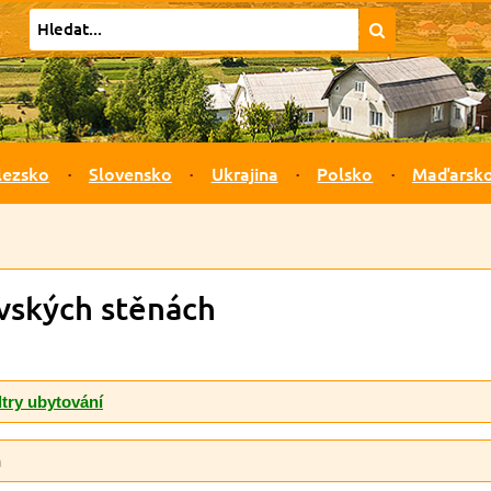
lezsko
Slovensko
Ukrajina
Polsko
Maďarsk
vských stěnách
ltry ubytování
h