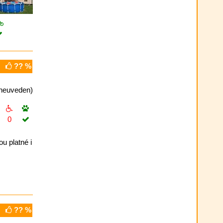
?? %
neuveden)
0
u platné i
?? %