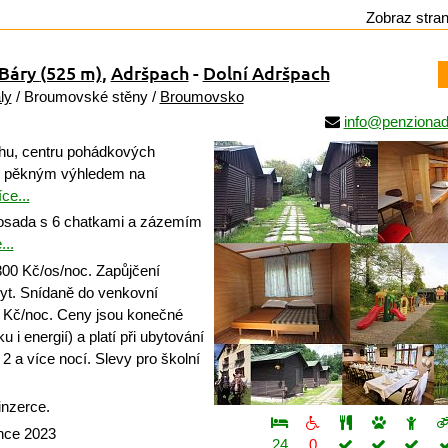
Zobraz stra
 Báry
(525 m)
,
Adršpach
-
Dolní Adršpach
ly
/ Broumovské stěny /
Broumovsko
info@penzionad
u, centru pohádkových
 s pěkným výhledem na
íce...
sada s 6 chatkami a zázemím
...
00 Kč/os/noc. Zapůjčení
yt. Snídaně do venkovní
 Kč/noc. Ceny jsou konečné
 i energií) a platí při ubytování
2 a více nocí. Slevy pro školní
inzerce.
ince 2023
24
0