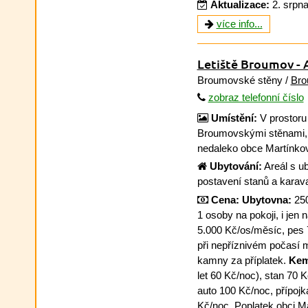
Aktualizace:
2. srpn
více info...
Letiště Broumov -
Broumovské stěny /
Bro
zobraz telefonní číslo
Umístění:
V prostoru
Broumovskými stěnami, 
nedaleko obce Martínko
Ubytování:
Areál s u
postavení stanů a karav
Cena:
Ubytovna:
250
1 osoby na pokoji, i jen
5.000 Kč/os/měsíc, pes 7
při nepříznivém počasí 
kamny za příplatek.
Kem
let 60 Kč/noc), stan 70 
auto 100 Kč/noc, přípojk
Kč/noc. Poplatek obci Ma