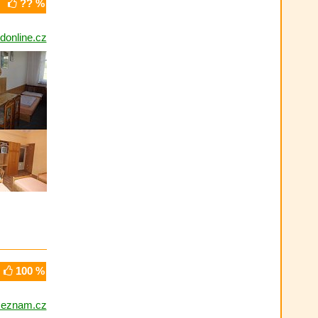
?? %
donline.cz
100 %
seznam.cz