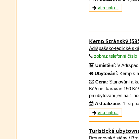
více info...
Kemp Stránský
(53
Adršpašsko-teplické ská
zobraz telefonní číslo
Umístění:
V Adršpach
Ubytování:
Kemp s mo
Cena:
Stanování a ka
Kč/noc, karavan 150 Kč/
při ubytování jen na 1 no
Aktualizace:
1. srpn
více info...
Turistická ubytov
Broumovské stěny /
Bro