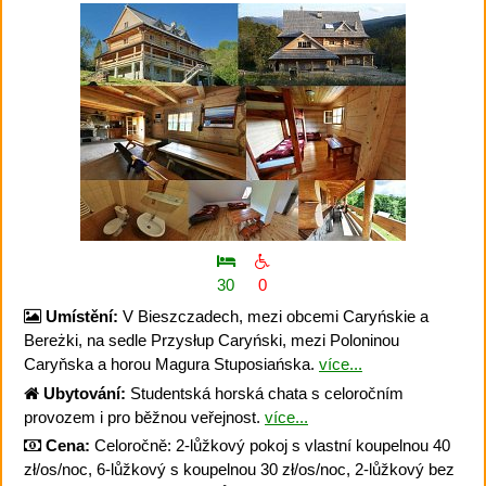
30
0
Umístění:
V Bieszczadech, mezi obcemi Caryńskie a
Bereżki, na sedle Przysłup Caryński, mezi Poloninou
Caryňska a horou Magura Stuposiańska.
více...
Ubytování:
Studentská horská chata s celoročním
provozem i pro běžnou veřejnost.
více...
Cena:
Celoročně: 2-lůžkový pokoj s vlastní koupelnou 40
zł/os/noc, 6-lůžkový s koupelnou 30 zł/os/noc, 2-lůžkový bez