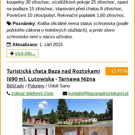
koupelny 30 zł/os/noc, vícelůžkové pokoje 25 zł/os/noc, spaní
na podlaze 15 zł/os/noc, stanování před chatou 8 zł/os/noc.
Povlečení 10 zł/os/pobyt. Rekreační poplatek 1,60 zł/os/noc.
Poznámky:
Koliba oficiálně nemá status schroniska (podle
polského zákona o hotelových službách), a proto slovo
schronisko není v názvu užíváno.
Aktualizace:
1. září 2015
více info...
Turistická chata Baza nad Roztokami
?? %
(690 m)
,
Lutowiska
-
Tarnawa Niżna
Běščady
/
Poloniny
/ Údolí Sanu
zobraz telefonní číslo
kontakt@bazanadroztokami.pl