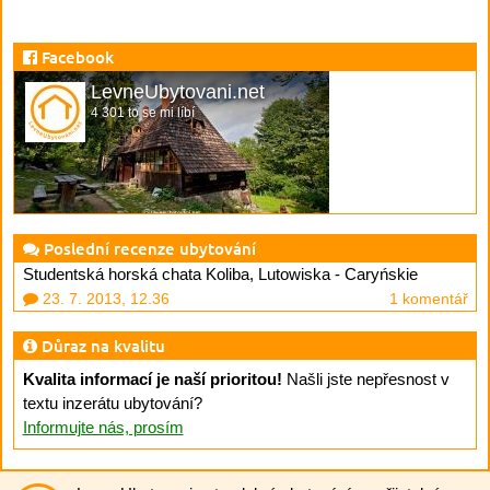
Facebook
LevneUbytovani.net
4 301 to se mi líbí
Poslední recenze ubytování
Studentská horská chata Koliba, Lutowiska - Caryńskie
23. 7. 2013, 12.36
1 komentář
Důraz na kvalitu
Kvalita informací je naší prioritou!
Našli jste nepřesnost v
textu inzerátu ubytování?
Informujte nás, prosím