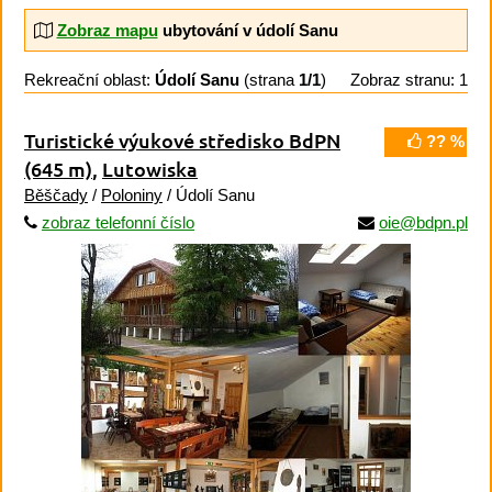
Zobraz mapu
ubytování v údolí Sanu
Rekreační oblast:
Údolí Sanu
(strana
1/1
)
Zobraz stranu: 1
Turistické výukové středisko BdPN
?? %
(645 m)
,
Lutowiska
Běščady
/
Poloniny
/ Údolí Sanu
zobraz telefonní číslo
oie@bdpn.pl