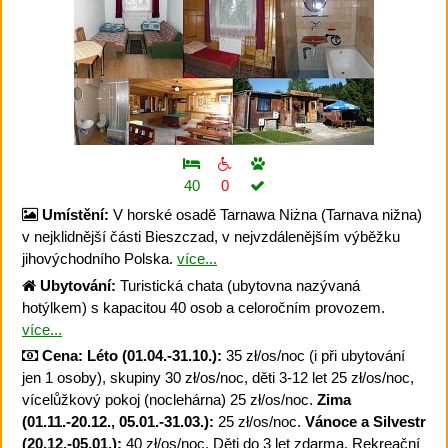
40
0
Umístění:
V horské osadě Tarnawa Niżna (Tarnava nižna)
v nejklidnější části Bieszczad, v nejvzdálenějším výběžku
jihovýchodního Polska.
více...
Ubytování:
Turistická chata (ubytovna nazývaná
hotýlkem) s kapacitou 40 osob a celoročním provozem.
více...
Cena:
Léto (01.04.-31.10.):
35 zł/os/noc (i při ubytování
jen 1 osoby), skupiny 30 zł/os/noc, děti 3-12 let 25 zł/os/noc,
vícelůžkový pokoj (noclehárna) 25 zł/os/noc.
Zima
(01.11.-20.12., 05.01.-31.03.):
25 zł/os/noc.
Vánoce a Silvestr
(20.12.-05.01.):
40 zł/os/noc. Děti do 3 let zdarma. Rekreační