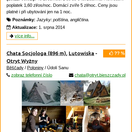
poplatek 1,60 zł/os/noc. Domácí zvíře 5 zł/noc. Ceny jsou
platné i při ubytování jen na 1 noc.
Poznámky:
Jazyky: polština, angličtina.
Aktualizace:
1. srpna 2014
více info...
Chata Socjologa
(896 m)
,
Lutowiska
-
?? %
Otryt Wyżny
Běščady
/
Poloniny
/ Údolí Sanu
zobraz telefonní číslo
chata@otryt.bieszczady.pl