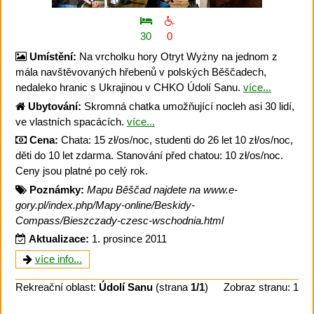
30
0
Umístění:
Na vrcholku hory Otryt Wyżny na jednom z
mála navštěvovaných hřebenů v polských Běščadech,
nedaleko hranic s Ukrajinou v CHKO Údolí Sanu.
více...
Ubytování:
Skromná chatka umožňující nocleh asi 30 lidí,
ve vlastních spacácích.
více...
Cena:
Chata: 15 zł/os/noc, studenti do 26 let 10 zł/os/noc,
děti do 10 let zdarma. Stanování před chatou: 10 zł/os/noc.
Ceny jsou platné po celý rok.
Poznámky:
Mapu Běščad najdete na www.e-
gory.pl/index.php/Mapy-online/Beskidy-
Compass/Bieszczady-czesc-wschodnia.html
Aktualizace:
1. prosince 2011
více info...
Rekreační oblast:
Údolí Sanu
(strana
1/1
)
Zobraz stranu: 1