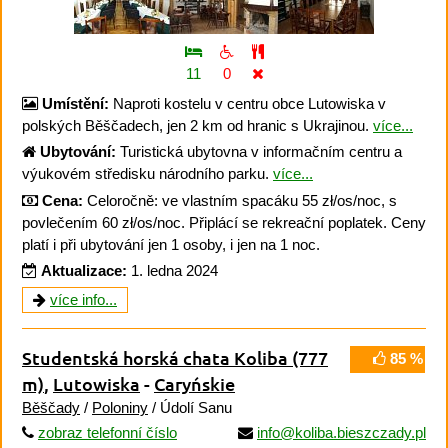
11
0
Umístění:
Naproti kostelu v centru obce Lutowiska v
polských Běščadech, jen 2 km od hranic s Ukrajinou.
více...
Ubytování:
Turistická ubytovna v informačním centru a
výukovém středisku národního parku.
více...
Cena:
Celoročně: ve vlastním spacáku 55 zł/os/noc, s
povlečením 60 zł/os/noc. Připlácí se rekreační poplatek. Ceny
platí i při ubytování jen 1 osoby, i jen na 1 noc.
Aktualizace:
1. ledna 2024
více info...
Studentská horská chata Koliba
(777
85 %
m)
,
Lutowiska
-
Caryńskie
Běščady
/
Poloniny
/ Údolí Sanu
zobraz telefonní číslo
info@koliba.bieszczady.pl