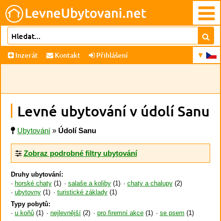
Inzerát
Kontakt
Přihlášení
Levné ubytování v údolí Sanu
Ubytování
»
Údolí Sanu
Zobraz podrobné filtry ubytování
Druhy ubytování:
horské chaty
(1)
salaše a koliby
(1)
chaty a chalupy
(2)
ubytovny
(1)
turistické základy
(1)
Typy pobytů:
u koňů
(1)
nejlevnější
(2)
pro firemní akce
(1)
se psem
(1)