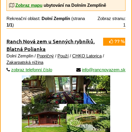
Zobraz mapu
ubytování na Dolním Zemplíně
Rekreační oblast:
Dolní Zemplín
(strana
Zobraz stranu:
1/1
)
1
Ranch Nová zem u Senných rybníků
,
?? %
Blatná Polianka
Dolní Zemplín /
Popričný
/
Použí
/
CHKO Latorica
/
Zakarpatská nížina
zobraz telefonní číslo
info@rancnovazem.sk