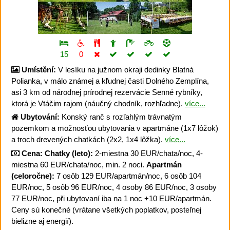
15
0
Umístění:
V lesíku na južnom okraji dedinky Blatná
Polianka, v málo známej a kľudnej časti Dolného Zemplína,
asi 3 km od národnej prírodnej rezervácie Senné rybníky,
ktorá je Vtáčim rajom (náučný chodník, rozhľadne).
více...
Ubytování:
Konský ranč s rozľahlým trávnatým
pozemkom a možnosťou ubytovania v apartmáne (1x7 lôžok)
a troch drevených chatkách (2x2, 1x4 lôžka).
více...
Cena:
Chatky (leto):
2-miestna 30 EUR/chata/noc, 4-
miestna 60 EUR/chata/noc, min. 2 noci.
Apartmán
(celoročne):
7 osôb 129 EUR/apartmán/noc, 6 osôb 104
EUR/noc, 5 osôb 96 EUR/noc, 4 osoby 86 EUR/noc, 3 osoby
77 EUR/noc, při ubytovaní iba na 1 noc +10 EUR/apartmán.
Ceny sú konečné (vrátane všetkých poplatkov, posteľnej
bielizne aj energií).