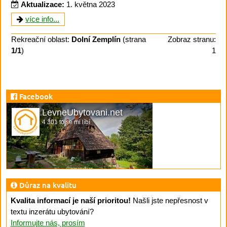
Aktualizace:
1. května 2023
více info...
Rekreační oblast:
Dolní Zemplín
(strana
Zobraz stranu:
1/1
)
1
Facebook
LevneUbytovani.net
4 301 to se mi líbí
Důraz na kvalitu
Kvalita informací je naší prioritou!
Našli jste nepřesnost v
textu inzerátu ubytování?
Informujte nás, prosím