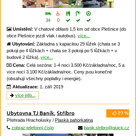
34
0
Umístění:
V chatové oblasti 1,5 km od obce Plešnice (do
obce Plešnice jezdí vlak i autobus).
více...
Ubytování:
Základna s kapacitou 29 lůžek (chata se 3
pokoji po 4 lůžkách + chata se 3 pokoji po 5 lůžkách + v
budově 2 lůžka).
více...
Cena:
Celá sezóna: 1-4 noci 3.500 Kč/základna/noc, 5 a
více nocí 3.100 Kč/základna/noc. Ceny jsou konečné
(obsahují všechny poplatky i energie).
Aktualizace:
1. září 2019
více info...
Ubytovna TJ Baník
,
Stříbro
?? %
Přehrada Hracholusky /
Plaská pahorkatina
zobraz telefonní číslo
banik.stribro@quick.cz