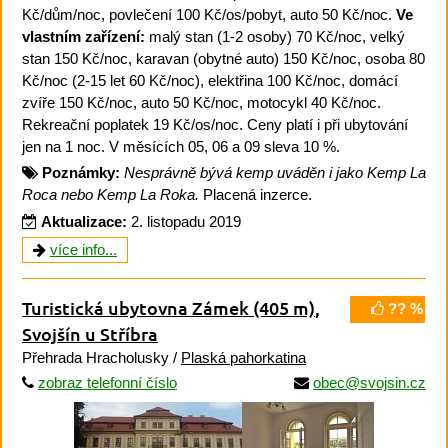
Kč/dům/noc, povlečení 100 Kč/os/pobyt, auto 50 Kč/noc.
Ve
vlastním zařízení:
malý stan (1-2 osoby) 70 Kč/noc, velký
stan 150 Kč/noc, karavan (obytné auto) 150 Kč/noc, osoba 80
Kč/noc (2-15 let 60 Kč/noc), elektřina 100 Kč/noc, domácí
zvíře 150 Kč/noc, auto 50 Kč/noc, motocykl 40 Kč/noc.
Rekreační poplatek 19 Kč/os/noc. Ceny platí i při ubytování
jen na 1 noc. V měsících 05, 06 a 09 sleva 10 %.
Poznámky:
Nesprávně bývá kemp uváděn i jako Kemp La
Roca nebo Kemp La Roka.
Placená inzerce.
Aktualizace:
2. listopadu 2019
více info...
Turistická ubytovna Zámek
(405 m)
,
?? %
Svojšín u Stříbra
Přehrada Hracholusky /
Plaská pahorkatina
zobraz telefonní číslo
obec@svojsin.cz