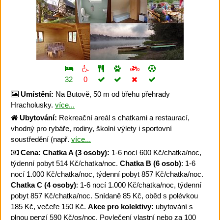
32
0
Umístění:
Na Butově, 50 m od břehu přehrady
Hracholusky.
více...
Ubytování:
Rekreační areál s chatkami a restaurací,
vhodný pro rybáře, rodiny, školní výlety i sportovní
soustředění (např.
více...
Cena:
Chatka A (3 osoby):
1-6 nocí 600 Kč/chatka/noc,
týdenní pobyt 514 Kč/chatka/noc.
Chatka B (6 osob)
: 1-6
nocí 1.000 Kč/chatka/noc, týdenní pobyt 857 Kč/chatka/noc.
Chatka C (4 osoby)
: 1-6 nocí 1.000 Kč/chatka/noc, týdenní
pobyt 857 Kč/chatka/noc. Snídaně 85 Kč, oběd s polévkou
185 Kč, večeře 150 Kč.
Akce pro kolektivy:
ubytování s
plnou penzí 590 Kč/os/noc. Povlečení vlastní nebo za 100