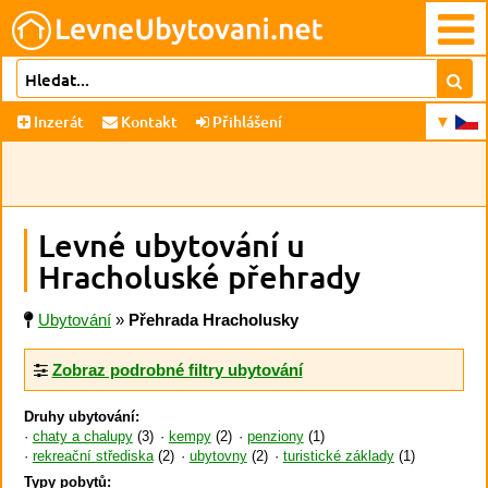
Inzerát
Kontakt
Přihlášení
Levné ubytování u
Hracholuské přehrady
Ubytování
»
Přehrada Hracholusky
Zobraz podrobné filtry ubytování
Druhy ubytování:
chaty a chalupy
(3)
kempy
(2)
penziony
(1)
rekreační střediska
(2)
ubytovny
(2)
turistické základy
(1)
Typy pobytů: