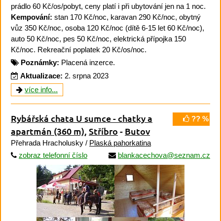
prádlo 60 Kč/os/pobyt, ceny platí i při ubytování jen na 1 noc.
Kempování:
stan 170 Kč/noc, karavan 290 Kč/noc, obytný
vůz 350 Kč/noc, osoba 120 Kč/noc (dítě 6-15 let 60 Kč/noc),
auto 50 Kč/noc, pes 50 Kč/noc, elektrická přípojka 150
Kč/noc. Rekreační poplatek 20 Kč/os/noc.
Poznámky:
Placená inzerce.
Aktualizace:
2. srpna 2023
více info...
Rybářská chata U sumce - chatky a
?? %
apartmán
(360 m)
,
Stříbro
-
Butov
Přehrada Hracholusky /
Plaská pahorkatina
zobraz telefonní číslo
blankacechova@seznam.cz