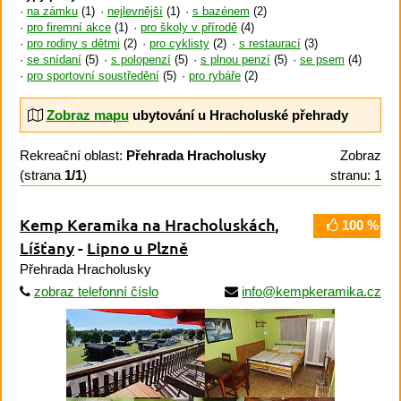
na zámku
(1)
nejlevnější
(1)
s bazénem
(2)
pro firemní akce
(1)
pro školy v přírodě
(4)
pro rodiny s dětmi
(2)
pro cyklisty
(2)
s restaurací
(3)
se snídaní
(5)
s polopenzí
(5)
s plnou penzí
(5)
se psem
(4)
pro sportovní soustředění
(5)
pro rybáře
(2)
Zobraz mapu
ubytování u Hracholuské přehrady
Rekreační oblast:
Přehrada Hracholusky
Zobraz
(strana
1/1
)
stranu: 1
Kemp Keramika na Hracholuskách
,
100 %
Líšťany
-
Lipno u Plzně
Přehrada Hracholusky
zobraz telefonní číslo
info@kempkeramika.cz