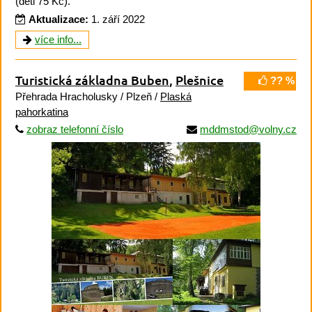
(děti 75 Kč).
Aktualizace:
1. září 2022
více info...
Turistická základna Buben
,
Plešnice
?? %
Přehrada Hracholusky / Plzeň /
Plaská
pahorkatina
zobraz telefonní číslo
mddmstod@volny.cz