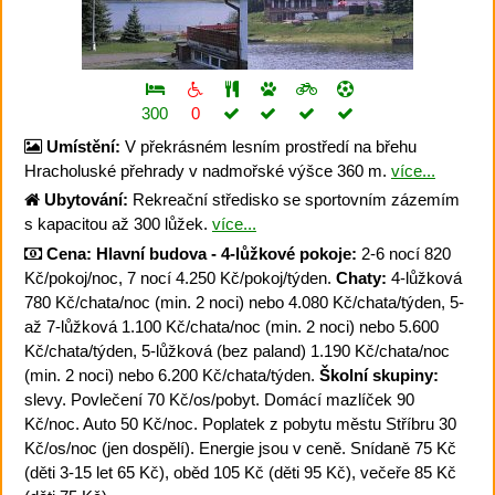
300
0
Umístění:
V překrásném lesním prostředí na břehu
Hracholuské přehrady v nadmořské výšce 360 m.
více...
Ubytování:
Rekreační středisko se sportovním zázemím
s kapacitou až 300 lůžek.
více...
Cena:
Hlavní budova - 4-lůžkové pokoje:
2-6 nocí 820
Kč/pokoj/noc, 7 nocí 4.250 Kč/pokoj/týden.
Chaty:
4-lůžková
780 Kč/chata/noc (min. 2 noci) nebo 4.080 Kč/chata/týden, 5-
až 7-lůžková 1.100 Kč/chata/noc (min. 2 noci) nebo 5.600
Kč/chata/týden, 5-lůžková (bez paland) 1.190 Kč/chata/noc
(min. 2 noci) nebo 6.200 Kč/chata/týden.
Školní skupiny:
slevy. Povlečení 70 Kč/os/pobyt. Domácí mazlíček 90
Kč/noc. Auto 50 Kč/noc. Poplatek z pobytu městu Stříbru 30
Kč/os/noc (jen dospělí). Energie jsou v ceně. Snídaně 75 Kč
(děti 3-15 let 65 Kč), oběd 105 Kč (děti 95 Kč), večeře 85 Kč