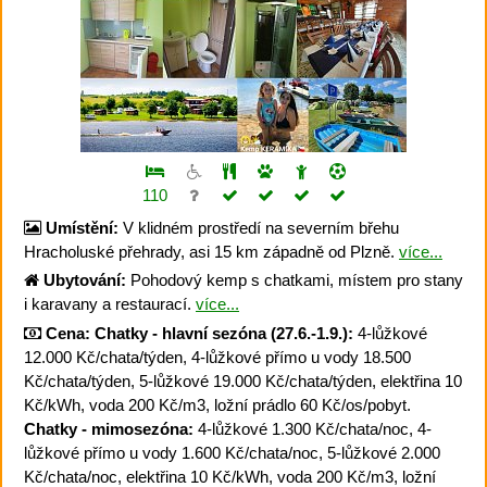
110
Umístění:
V klidném prostředí na severním břehu
Hracholuské přehrady, asi 15 km západně od Plzně.
více...
Ubytování:
Pohodový kemp s chatkami, místem pro stany
i karavany a restaurací.
více...
Cena:
Chatky - hlavní sezóna (27.6.-1.9.):
4-lůžkové
12.000 Kč/chata/týden, 4-lůžkové přímo u vody 18.500
Kč/chata/týden, 5-lůžkové 19.000 Kč/chata/týden, elektřina 10
Kč/kWh, voda 200 Kč/m3, ložní prádlo 60 Kč/os/pobyt.
Chatky - mimosezóna:
4-lůžkové 1.300 Kč/chata/noc, 4-
lůžkové přímo u vody 1.600 Kč/chata/noc, 5-lůžkové 2.000
Kč/chata/noc, elektřina 10 Kč/kWh, voda 200 Kč/m3, ložní