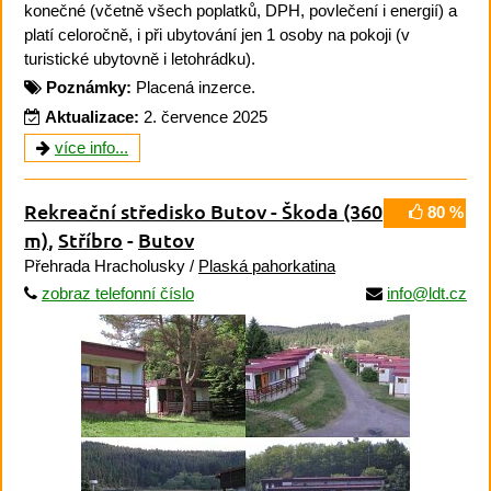
konečné (včetně všech poplatků, DPH, povlečení i energií) a
platí celoročně, i při ubytování jen 1 osoby na pokoji (v
turistické ubytovně i letohrádku).
Poznámky:
Placená inzerce.
Aktualizace:
2. července 2025
více info...
Rekreační středisko Butov - Škoda
(360
80 %
m)
,
Stříbro
-
Butov
Přehrada Hracholusky /
Plaská pahorkatina
zobraz telefonní číslo
info@ldt.cz