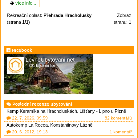
více info...
Rekreační oblast:
Přehrada Hracholusky
Zobraz
(strana
1/1
)
stranu: 1
Facebook
LevneUbytovani.net
4 301 to se mi líbí
Poslední recenze ubytování
Kemp Keramika na Hracholuskách, Líšťany - Lipno u Plzně
22. 7. 2026, 09.59
82 komentářů
Autokemp La Rocca, Konstantinovy Lázně
20. 6. 2012, 19.13
1 komentář