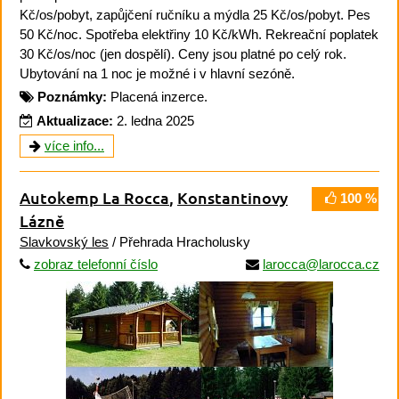
Kč/os/pobyt, zapůjčení ručníku a mýdla 25 Kč/os/pobyt. Pes
50 Kč/noc. Spotřeba elektřiny 10 Kč/kWh. Rekreační poplatek
30 Kč/os/noc (jen dospělí). Ceny jsou platné po celý rok.
Ubytování na 1 noc je možné i v hlavní sezóně.
Poznámky:
Placená inzerce.
Aktualizace:
2. ledna 2025
více info...
Autokemp La Rocca
,
Konstantinovy
100 %
Lázně
Slavkovský les
/ Přehrada Hracholusky
zobraz telefonní číslo
larocca@larocca.cz