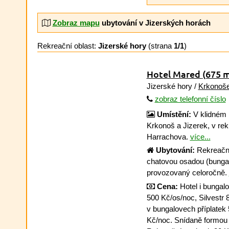
Zobraz mapu
ubytování v Jizerských horách
Rekreační oblast:
Jizerské hory
(strana
1/1
)
Hotel Mared
(675 
Jizerské hory /
Krkonoš
zobraz telefonní číslo
Umístění:
V klidném p
Krkonoš a Jizerek, v re
Harrachova.
více...
Ubytování:
Rekreační 
chatovou osadou (bunga
provozovaný celoročně.
Cena:
Hotel i bungal
500 Kč/os/noc, Silvestr
v bungalovech příplatek
Kč/noc. Snídaně formou 