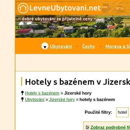
– dobré ubytování za přijatelné ceny –
Ubytování
Čechy
Morava a S
▼
Hotely s bazénem v Jizers
Hotely s bazénem
»
Jizerské hory
Ubytování
»
Jizerské hory
»
hotely s bazénem
Použité filtry:
hotel
Zobraz podrobné fi