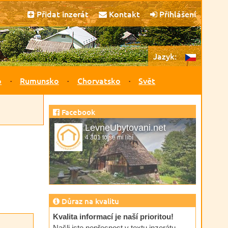
Přidat inzerát
Kontakt
Přihlášení
Jazyk:
o
Rumunsko
Chorvatsko
Svět
Facebook
LevneUbytovani.net
4 301 to se mi líbí
Důraz na kvalitu
Kvalita informací je naší prioritou!
Našli jste nepřesnost v textu inzerátu