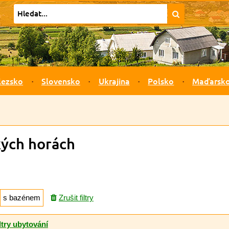
lezsko
Slovensko
Ukrajina
Polsko
Maďarsk
kých horách
s bazénem
Zrušit filtry
ltry ubytování