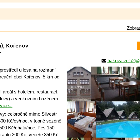
Zobraz
m)
,
Kořenov
e
hakovaiveta2@
rostředí u lesa na rozhraní
kreační obci Kořenov, 5 km od
areál s hotelem, restaurací,
lovy) a venkovním bazénem,
více...
ovy: celoročně mimo Silvestr
 800 Kč/os/noc, v topné sezóně
 500 Kč/chata/noc. Pes 150
rautu 200 Kč, večeře 350 Kč.