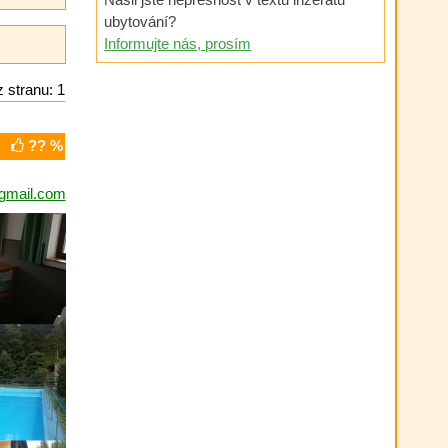
ubytování?
Informujte nás, prosím
 stranu: 1
?? %
gmail.com