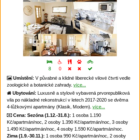
8
0
Umístění:
V půvabné a klidné liberecké vilové čtvrti vedle
zoologické a botanické zahrady.
více...
Ubytování:
Luxusně a stylově vybavená prvorepubliková
vila po nákladné rekonstrukcí v letech 2017-2020 se dvěma
4-lůžkovými apartmány (Klasik, Modern).
více...
Cena:
Sezóna (1.12.-31.8.):
1 osoba 1.190
Kč/apartmán/noc, 2 osoby 1.390 Kč/apartmán/noc, 3 osoby
1.490 Kč/apartmán/noc, 4 osoby 1.590 Kč/apartmán/noc.
Zima (1.9.-30.11.):
1 osoba 990 Kč/apartmán/noc, 2 osoby