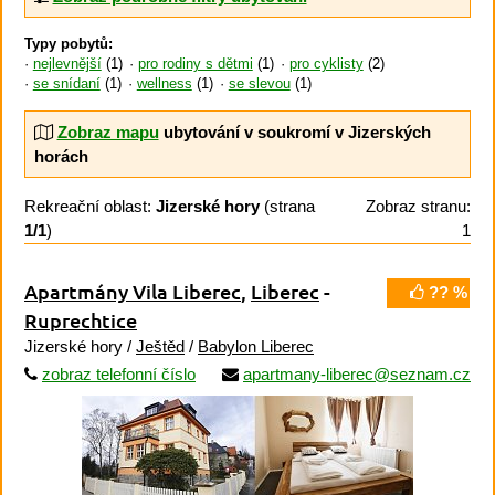
Typy pobytů:
nejlevnější
(1)
pro rodiny s dětmi
(1)
pro cyklisty
(2)
se snídaní
(1)
wellness
(1)
se slevou
(1)
Zobraz mapu
ubytování v soukromí v Jizerských
horách
Rekreační oblast:
Jizerské hory
(strana
Zobraz stranu:
1/1
)
1
Apartmány Vila Liberec
,
Liberec
-
?? %
Ruprechtice
Jizerské hory /
Ještěd
/
Babylon Liberec
zobraz telefonní číslo
apartmany-liberec@seznam.cz