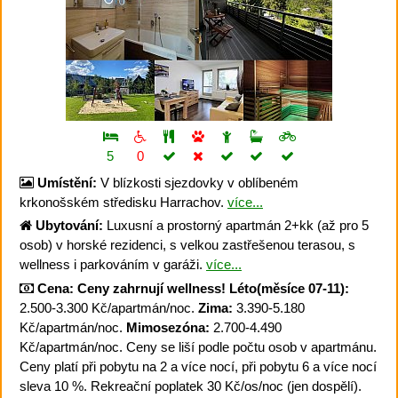
5
0
Umístění:
V blízkosti sjezdovky v oblíbeném
krkonošském středisku Harrachov.
více...
Ubytování:
Luxusní a prostorný apartmán 2+kk (až pro 5
osob) v horské rezidenci, s velkou zastřešenou terasou, s
wellness i parkováním v garáži.
více...
Cena:
Ceny zahrnují wellness!
Léto(měsíce 07-11):
2.500-3.300 Kč/apartmán/noc.
Zima:
3.390-5.180
Kč/apartmán/noc.
Mimosezóna:
2.700-4.490
Kč/apartmán/noc. Ceny se liší podle počtu osob v apartmánu.
Ceny platí při pobytu na 2 a více nocí, při pobytu 6 a více nocí
sleva 10 %. Rekreační poplatek 30 Kč/os/noc (jen dospělí).