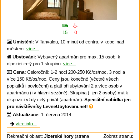
15
0
Umístění:
V Tanvaldu, 10 minut od centra, v kopci nad
městem.
více...
Ubytování:
Vybavený apartmán pro max. 15 osob, k
dipozici celý pro 1 skupinu.
více...
Cena:
Celoročně: 1-2 noci 200-250 Kč/os/noc, 3 noci a
více 150 Kč/os/noc. Ceny jsou konečné (včetně všech
poplatků i povlečení) a platí při ubytování 2 a více osob v
apartmánu (i v hlavní sezóně). Skupina (i jen 2 osoby) má k
dispozici vždy celý privát (apartmán).
Speciální nabídka jen
pro návštěvníky LevneUbytovani.net!
Aktualizace:
1. června 2014
více info...
Rekreační oblast:
Jizerské hory
(strana
Zobraz stranu: