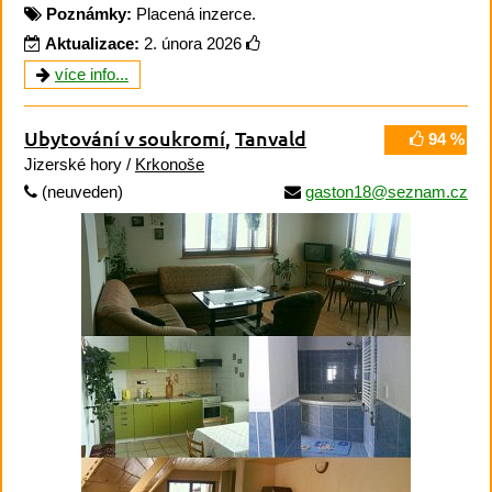
Poznámky:
Placená inzerce.
Aktualizace:
2. února 2026
více info...
Ubytování v soukromí
,
Tanvald
94 %
Jizerské hory /
Krkonoše
(neuveden)
gaston18@seznam.cz