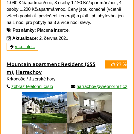
1.090 Kč/apartmán/noc, 3 osoby 1.190 Kč/apartmán/noc, 4
osoby 1.290 Kč/apartmán/noc. Ceny jsou konečné (včetně
všech poplatků, povlečení i energií) a platí i při ubytování jen
na 1 noc, pro pobyty na 3 a více nocí slevy.
Poznámky:
Placená inzerce.
Aktualizace:
2. června 2021
více info...
Mountain apartment Resident
(655
?? %
m)
,
Harrachov
Krkonoše
/ Jizerské hory
zobraz telefonní číslo
harrachov@webnolimit.cz