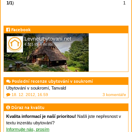
1/1
)
1
Facebook
LevneUbytovani.net
4 301 to se mi líbí
Poslední recenze ubytování v soukromí
Ubytování v soukromí, Tanvald
18. 12. 2012, 16.59
3 komentáře
Důraz na kvalitu
Kvalita informací je naší prioritou!
Našli jste nepřesnost v
textu inzerátu ubytování?
Informujte nás, prosím