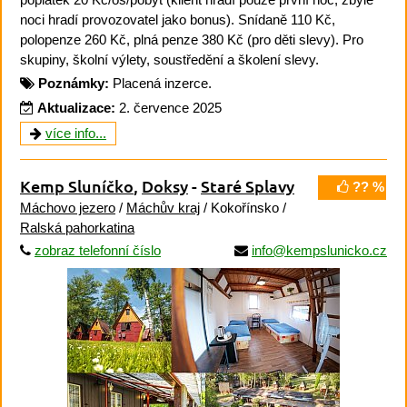
noci hradí provozovatel jako bonus). Snídaně 110 Kč,
polopenze 260 Kč, plná penze 380 Kč (pro děti slevy). Pro
skupiny, školní výlety, soustředění a školení slevy.
Poznámky:
Placená inzerce.
Aktualizace:
2. července 2025
více info...
Kemp Sluníčko
,
Doksy
-
Staré Splavy
?? %
Máchovo jezero
/
Máchův kraj
/ Kokořínsko /
Ralská pahorkatina
zobraz telefonní číslo
info@kempslunicko.cz