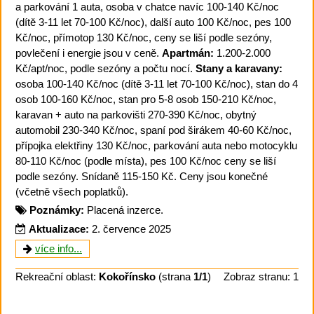
a parkování 1 auta, osoba v chatce navíc 100-140 Kč/noc
(dítě 3-11 let 70-100 Kč/noc), další auto 100 Kč/noc, pes 100
Kč/noc, přímotop 130 Kč/noc, ceny se liší podle sezóny,
povlečení i energie jsou v ceně.
Apartmán:
1.200-2.000
Kč/apt/noc, podle sezóny a počtu nocí.
Stany a karavany:
osoba 100-140 Kč/noc (dítě 3-11 let 70-100 Kč/noc), stan do 4
osob 100-160 Kč/noc, stan pro 5-8 osob 150-210 Kč/noc,
karavan + auto na parkovišti 270-390 Kč/noc, obytný
automobil 230-340 Kč/noc, spaní pod širákem 40-60 Kč/noc,
přípojka elektřiny 130 Kč/noc, parkování auta nebo motocyklu
80-110 Kč/noc (podle místa), pes 100 Kč/noc ceny se liší
podle sezóny. Snídaně 115-150 Kč. Ceny jsou konečné
(včetně všech poplatků).
Poznámky:
Placená inzerce.
Aktualizace:
2. července 2025
více info...
Rekreační oblast:
Kokořínsko
(strana
1/1
)
Zobraz stranu: 1