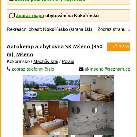
Zobraz mapu
ubytování na Kokořínsku
Rekreační oblast:
Kokořínsko
(strana
1/1
)
Zobraz stranu: 1
Autokemp a ubytovna SK Mšeno
(350
?? %
m)
,
Mšeno
Kokořínsko /
Máchův kraj
/
Polabí
zobraz telefonní číslo
skmseno@seznam.cz