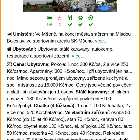
58
0
Umístění:
Ve Mšeně, na konci města směrem na Mladou
Boleslav, ve sportovním areálu SK Mšeno.
více...
Ubytování:
Ubytovna, stálé karavany, autokemp,
restaurace a sportovní zázemí.
více...
Cena:
Ubytovna:
Pokoje: 1 noc 300 Kč/os, 2 a více 250
Kč/os/noc. Apartmány: 300 Kč/os/noc, i při ubytování jen na 1
noc. Mimo sezonu pronájem ubytovny, zařízené kuchyně a
spol. místnosti za 16.000 Kč/noc. Ceny jsou včetně povlečení
a platí i při ubytování jen 1 osoby.
Stálé karavany:
při plném
obsazení 130 Kč/os/noc, zapůjčení povlečení +100
Kč/os/pobyt.
Chatka (4-lůžková):
1 noc 1.100 Kč/chatka, 2 a
více nocí 920 Kč/chata/noc.
Ve vlastním zařízení:
osoba 50
Kč/noc (do 15 let 40 Kč/noc), stan 70 Kč/noc, karavan 80
Kč/noc, obytné auto 130 Kč/noc, el. přípojka 120 Kč/noc, auto
50 Kč/noc, motorka 40 Kč/noc, pes 40 Kč/noc. Rekreační
poplatek 20 Kč/os/pobyt (klient hradí pouze první noc, zbylé