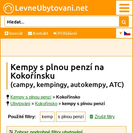
Inzerát
Kontakt
Přihlášení
Kempy s plnou penzí na
Kokořínsku
(campy, kempingy, autokempy, ATC)
Kempy s plnou penzí
»
Kokořínsko
Ubytování
»
Kokořínsko
»
kempy s plnou penzí
Použité filtry:
kemp
s plnou penzí
Zrušit filtry
Zobraz podrobné filtry ubytování