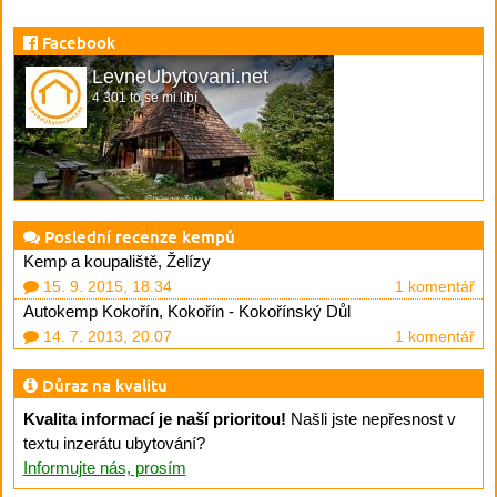
Facebook
LevneUbytovani.net
4 301 to se mi líbí
Poslední recenze kempů
Kemp a koupaliště, Želízy
15. 9. 2015, 18.34
1 komentář
Autokemp Kokořín, Kokořín - Kokořínský Důl
14. 7. 2013, 20.07
1 komentář
Důraz na kvalitu
Kvalita informací je naší prioritou!
Našli jste nepřesnost v
textu inzerátu ubytování?
Informujte nás, prosím