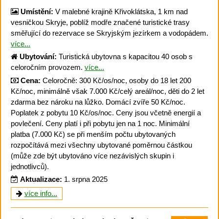
Umístění:
V malebné krajině Křivoklátska, 1 km nad
vesničkou Skryje, poblíž modře značené turistické trasy
směřující do rezervace se Skryjským jezírkem a vodopádem.
více...
Ubytování:
Turistická ubytovna s kapacitou 40 osob s
celoročním provozem.
více...
Cena:
Celoročně: 300 Kč/os/noc, osoby do 18 let 200
Kč/noc, minimálně však 7.000 Kč/celý areál/noc, děti do 2 let
zdarma bez nároku na lůžko. Domácí zvíře 50 Kč/noc.
Poplatek z pobytu 10 Kč/os/noc. Ceny jsou včetně energií a
povlečení. Ceny platí i při pobytu jen na 1 noc. Minimální
platba (7.000 Kč) se při menším počtu ubytovaných
rozpočítává mezi všechny ubytované poměrnou částkou
(může zde být ubytováno více nezávislých skupin i
jednotlivců).
Aktualizace:
1. srpna 2025
více info...