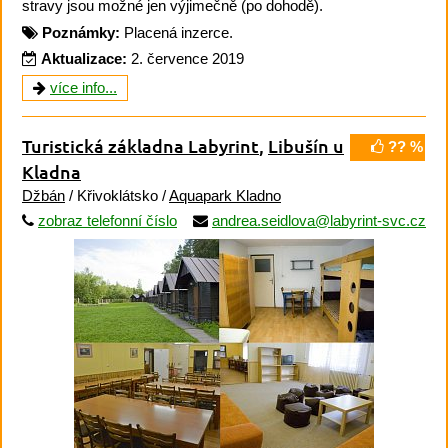
stravy jsou možné jen výjimečně (po dohodě).
Poznámky:
Placená inzerce.
Aktualizace:
2. července 2019
více info...
Turistická základna Labyrint
,
Libušín u
?? %
Kladna
Džbán
/ Křivoklátsko /
Aquapark Kladno
zobraz telefonní číslo
andrea.seidlova@labyrint-svc.cz