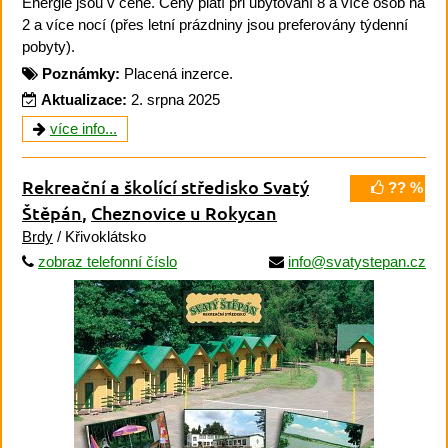
Energie jsou v ceně. Ceny platí při ubytování 8 a více osob na
2 a více nocí (přes letní prázdniny jsou preferovány týdenní
pobyty).
Poznámky:
Placená inzerce.
Aktualizace:
2. srpna 2025
více info...
Rekreační a školící středisko Svatý
?? %
Štěpán
,
Cheznovice u Rokycan
Brdy
/ Křivoklátsko
zobraz telefonní číslo
info@svatystepan.cz