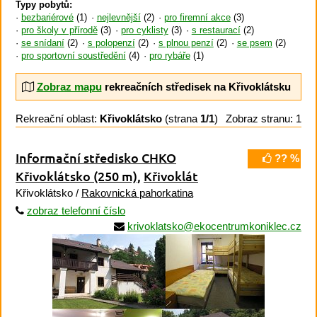
Typy pobytů:
bezbariérové
(1)
nejlevnější
(2)
pro firemní akce
(3)
pro školy v přírodě
(3)
pro cyklisty
(3)
s restaurací
(2)
se snídaní
(2)
s polopenzí
(2)
s plnou penzí
(2)
se psem
(2)
pro sportovní soustředění
(4)
pro rybáře
(1)
Zobraz mapu
rekreačních středisek na Křivoklátsku
Rekreační oblast:
Křivoklátsko
(strana
1/1
)
Zobraz stranu: 1
Informační středisko CHKO
?? %
Křivoklátsko
(250 m)
,
Křivoklát
Křivoklátsko /
Rakovnická pahorkatina
zobraz telefonní číslo
krivoklatsko@ekocentrumkoniklec.cz