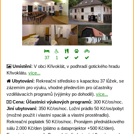
37
1
Umístění:
V obci Křivoklát, v podhradí gotického hradu
Křivoklátu.
více...
Ubytování:
Rekreační středisko s kapacitou 37 lůžek, se
zázemím pro výuku, vhodné především pro účastníky
vzdělávacích programů (výjimky po dohodě).
více...
Cena:
Účastníci výukových programů:
300 Kč/os/noc.
Jiní ubytovaní:
350 Kč/os/noc. Ložní prádlo 50 Kč/os/pobyt
(možné použít i vlastní spacák a vlastní prostěradlo).
Rekreační poplatek 50 Kč/os/noc. Pronájem přednáškového
sálu 2.000 Kč/den (plátno a dataprojektor +500 Kč/den).