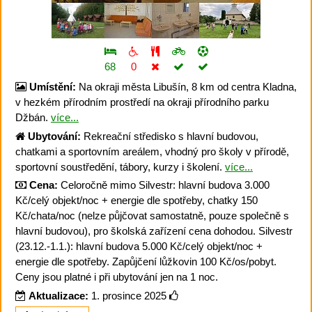
68
0
Umístění:
Na okraji města Libušín, 8 km od centra Kladna,
v hezkém přírodním prostředí na okraji přírodního parku
Džbán.
více...
Ubytování:
Rekreační středisko s hlavní budovou,
chatkami a sportovním areálem, vhodný pro školy v přírodě,
sportovní soustředění, tábory, kurzy i školení.
více...
Cena:
Celoročně mimo Silvestr: hlavní budova 3.000
Kč/celý objekt/noc + energie dle spotřeby, chatky 150
Kč/chata/noc (nelze půjčovat samostatně, pouze společně s
hlavní budovou), pro školská zařízení cena dohodou. Silvestr
(23.12.-1.1.): hlavní budova 5.000 Kč/celý objekt/noc +
energie dle spotřeby. Zapůjčení lůžkovin 100 Kč/os/pobyt.
Ceny jsou platné i při ubytování jen na 1 noc.
Aktualizace:
1. prosince 2025