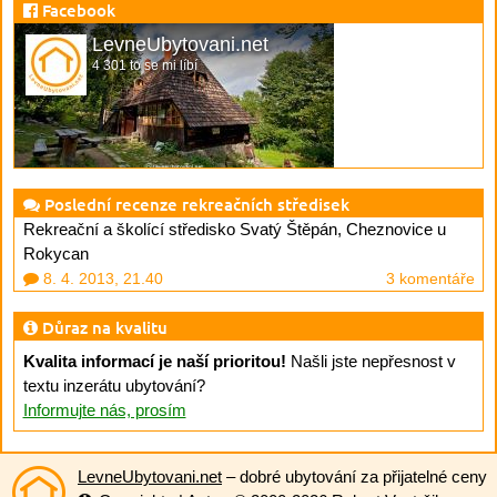
Facebook
LevneUbytovani.net
4 301 to se mi líbí
Poslední recenze rekreačních středisek
Rekreační a školící středisko Svatý Štěpán, Cheznovice u
Rokycan
8. 4. 2013, 21.40
3 komentáře
Důraz na kvalitu
Kvalita informací je naší prioritou!
Našli jste nepřesnost v
textu inzerátu ubytování?
Informujte nás, prosím
LevneUbytovani.net
– dobré ubytování za přijatelné ceny