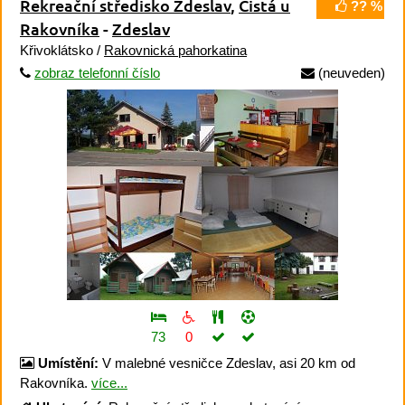
Rekreační středisko Zdeslav
,
Čistá u
?? %
Rakovníka
-
Zdeslav
Křivoklátsko /
Rakovnická pahorkatina
zobraz telefonní číslo
(neuveden)
73
0
Umístění:
V malebné vesničce Zdeslav, asi 20 km od
Rakovníka.
více...