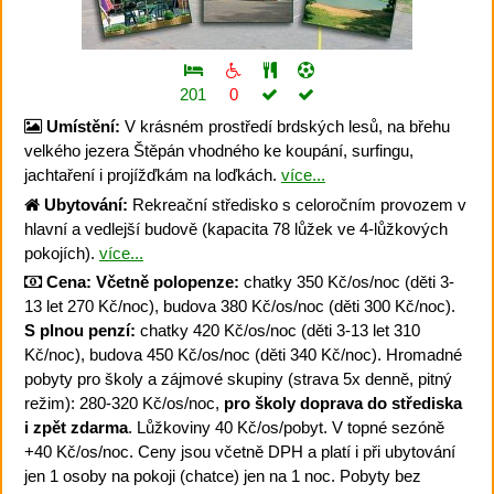
201
0
Umístění:
V krásném prostředí brdských lesů, na břehu
velkého jezera Štěpán vhodného ke koupání, surfingu,
jachtaření i projížďkám na loďkách.
více...
Ubytování:
Rekreační středisko s celoročním provozem v
hlavní a vedlejší budově (kapacita 78 lůžek ve 4-lůžkových
pokojích).
více...
Cena:
Včetně polopenze:
chatky 350 Kč/os/noc (děti 3-
13 let 270 Kč/noc), budova 380 Kč/os/noc (děti 300 Kč/noc).
S plnou penzí:
chatky 420 Kč/os/noc (děti 3-13 let 310
Kč/noc), budova 450 Kč/os/noc (děti 340 Kč/noc). Hromadné
pobyty pro školy a zájmové skupiny (strava 5x denně, pitný
režim): 280-320 Kč/os/noc,
pro školy doprava do střediska
i zpět zdarma
. Lůžkoviny 40 Kč/os/pobyt. V topné sezóně
+40 Kč/os/noc. Ceny jsou včetně DPH a platí i při ubytování
jen 1 osoby na pokoji (chatce) jen na 1 noc. Pobyty bez