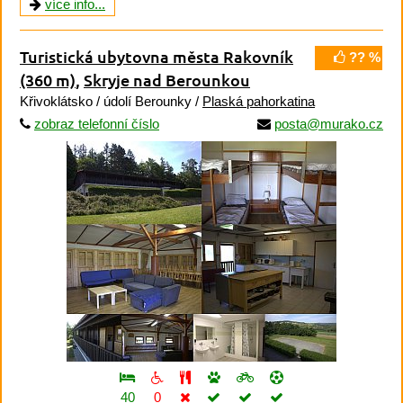
více info...
Turistická ubytovna města Rakovník
?? %
(360 m)
,
Skryje nad Berounkou
Křivoklátsko / údolí Berounky /
Plaská pahorkatina
zobraz telefonní číslo
posta@murako.cz
40
0