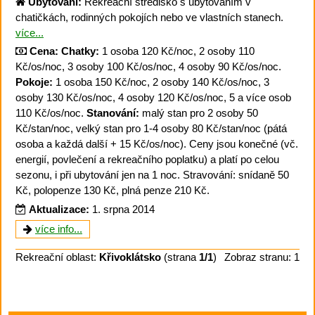
Ubytování:
Rekreační středisko s ubytováním v
chatičkách, rodinných pokojích nebo ve vlastních stanech.
více...
Cena:
Chatky:
1 osoba 120 Kč/noc, 2 osoby 110
Kč/os/noc, 3 osoby 100 Kč/os/noc, 4 osoby 90 Kč/os/noc.
Pokoje:
1 osoba 150 Kč/noc, 2 osoby 140 Kč/os/noc, 3
osoby 130 Kč/os/noc, 4 osoby 120 Kč/os/noc, 5 a více osob
110 Kč/os/noc.
Stanování:
malý stan pro 2 osoby 50
Kč/stan/noc, velký stan pro 1-4 osoby 80 Kč/stan/noc (pátá
osoba a každá další + 15 Kč/os/noc). Ceny jsou konečné (vč.
energií, povlečení a rekreačního poplatku) a platí po celou
sezonu, i při ubytování jen na 1 noc. Stravování: snídaně 50
Kč, polopenze 130 Kč, plná penze 210 Kč.
Aktualizace:
1. srpna 2014
více info...
Rekreační oblast:
Křivoklátsko
(strana
1/1
)
Zobraz stranu: 1