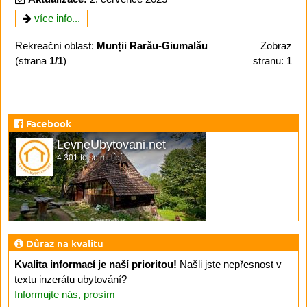
více info...
Rekreační oblast:
Munții Rarău-Giumalău
Zobraz
(strana
1/1
)
stranu: 1
Facebook
LevneUbytovani.net
4 301 to se mi líbí
Důraz na kvalitu
Kvalita informací je naší prioritou!
Našli jste nepřesnost v
textu inzerátu ubytování?
Informujte nás, prosím