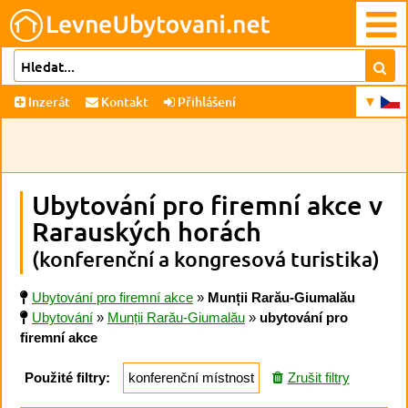
Inzerát
Kontakt
Přihlášení
Ubytování pro firemní akce v
Rarauských horách
(konferenční a kongresová turistika)
Ubytování pro firemní akce
»
Munții Rarău-Giumalău
Ubytování
»
Munții Rarău-Giumalău
»
ubytování pro
firemní akce
Použité filtry:
konferenční místnost
Zrušit filtry