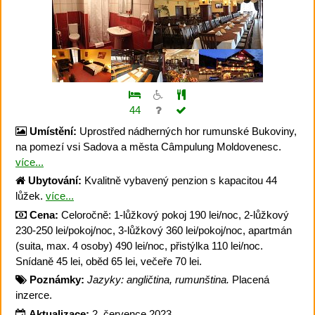
44
Umístění:
Uprostřed nádherných hor rumunské Bukoviny,
na pomezí vsi Sadova a města Câmpulung Moldovenesc.
více...
Ubytování:
Kvalitně vybavený penzion s kapacitou 44
lůžek.
více...
Cena:
Celoročně: 1-lůžkový pokoj 190 lei/noc, 2-lůžkový
230-250 lei/pokoj/noc, 3-lůžkový 360 lei/pokoj/noc, apartmán
(suita, max. 4 osoby) 490 lei/noc, přistýlka 110 lei/noc.
Snídaně 45 lei, oběd 65 lei, večeře 70 lei.
Poznámky:
Jazyky: angličtina, rumunština.
Placená
inzerce.
Aktualizace:
2. července 2023