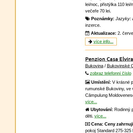
lei/noc, přistýlka 110 lei
večeře 70 lei.
Poznámky:
Jazyky: a
inzerce.
Aktualizace:
2. červ
více info...
Penzion Casa Elvir
Bukovina
/
Bukovinské 
zobraz telefonní číslo
Umístění:
V krásné p
rumunské Bukoviny, ve 
Câmpulung Moldovenesc
více...
Ubytování:
Rodinný p
děti.
více...
Cena:
Ceny zahrnují
pokoj Standard 275-325 