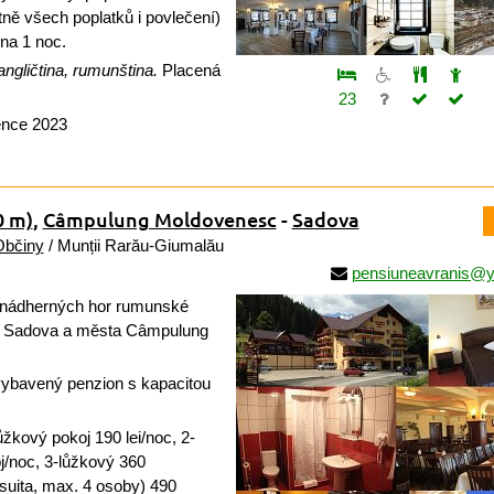
ně všech poplatků i povlečení)
 na 1 noc.
ngličtina, rumunština.
Placená
23
ence 2023
0 m)
,
Câmpulung Moldovenesc
-
Sadova
Občiny
/ Munții Rarău-Giumalău
pensiuneavranis@
nádherných hor rumunské
i Sadova a města Câmpulung
vybavený penzion s kapacitou
žkový pokoj 190 lei/noc, 2-
j/noc, 3-lůžkový 360
(suita, max. 4 osoby) 490