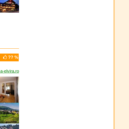
?? %
-elvira.ro