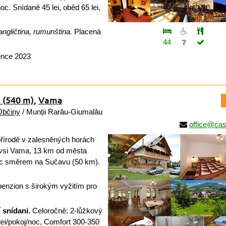
/noc. Snídaně 45 lei, oběd 65 lei,
ngličtina, rumunština.
Placená
44
ence 2023
a
(540 m)
,
Vama
Občiny
/ Munții Rarău-Giumalău
office@casa
řírodě v zalesněných horách
vsi Vama, 13 km od města
 směrem na Sučavu (50 km).
enzion s širokým vyžitím pro
 snídani.
Celoročně: 2-lůžkový
lei/pokoj/noc, Comfort 300-350