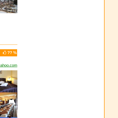
?? %
yahoo.com