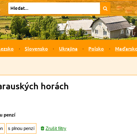
lezsko
Slovensko
Ukrajina
Polsko
Maďarsk
Rarauských horách
u penzí
on
s plnou penzí
Zrušit filtry