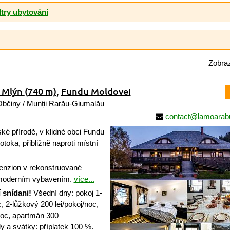
ltry ubytování
Zobraz
- Mlýn
(740 m)
,
Fundu Moldovei
Občiny
/ Munții Rarău-Giumalău
contact@lamoarabu
é přírodě, v klidné obci Fundu
otoka, přibližně naproti místní
enzion v rekonstruované
 moderním vybavením.
více...
 snídani!
Všední dny: pokoj 1-
, 2-lůžkový 200 lei/pokoj/noc,
noc, apartmán 300
y a svátky: příplatek 100 %.