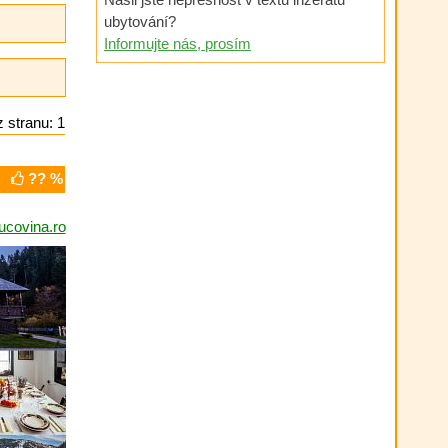
ubytování?
Informujte nás, prosím
 stranu: 1
?? %
covina.ro