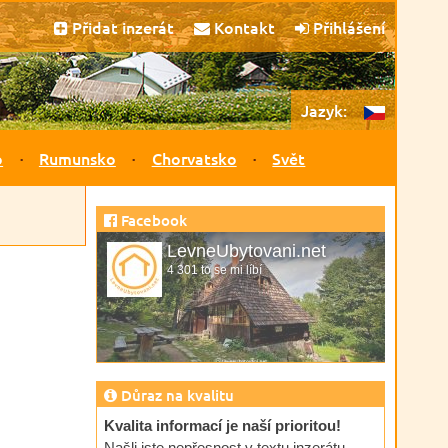
Přidat inzerát
Kontakt
Přihlášení
Jazyk:
o
Rumunsko
Chorvatsko
Svět
Facebook
LevneUbytovani.net
4 301 to se mi líbí
Důraz na kvalitu
Kvalita informací je naší prioritou!
Našli jste nepřesnost v textu inzerátu