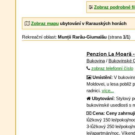
Zobraz podrobné fi
Zobraz mapu
ubytování v Rarauských horách
Rekreační oblast:
Munții Rarău-Giumalău
(strana
1/1
)
Penzion La Moară 
Bukovina
/
Bukovinské 
zobraz telefonní číslo
Umístění:
V bukovinsk
Moldovei, u lesa poblíž p
radnici.
více...
Ubytování:
Stylový p
bukovinské usedlosti s
Cena:
Ceny zahrnují
lůžkový 150 lei/pokoj/noc
3-lůžkový 250 lei/pokoj/
lei/apartmán/noc. Víkend