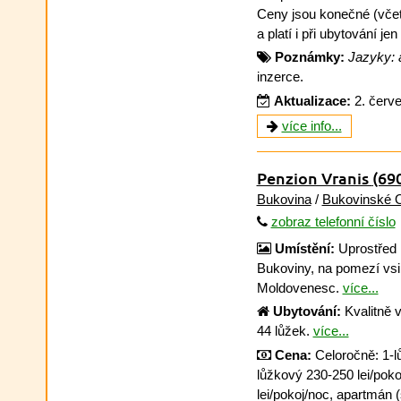
Ceny jsou konečné (včet
a platí i při ubytování jen
Poznámky:
Jazyky: a
inzerce.
Aktualizace:
2. červ
více info...
Penzion Vranis
(69
Bukovina
/
Bukovinské 
zobraz telefonní číslo
Umístění:
Uprostřed 
Bukoviny, na pomezí vs
Moldovenesc.
více...
Ubytování:
Kvalitně 
44 lůžek.
více...
Cena:
Celoročně: 1-lů
lůžkový 230-250 lei/poko
lei/pokoj/noc, apartmán 