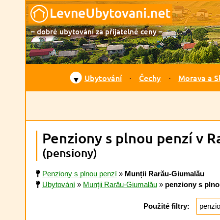
– dobré ubytování za přijatelné ceny –
Ubytování
Čechy
Morava a S
▼
Penziony s plnou penzí v 
(pensiony)
Penziony s plnou penzí
»
Munții Rarău-Giumalău
Ubytování
»
Munții Rarău-Giumalău
»
penziony s plno
Použité filtry:
penzi