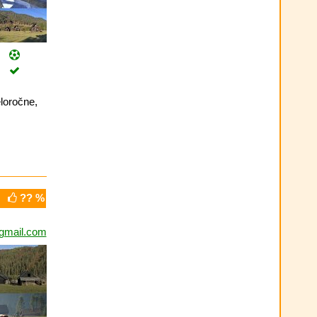
loročne,
?? %
gmail.com