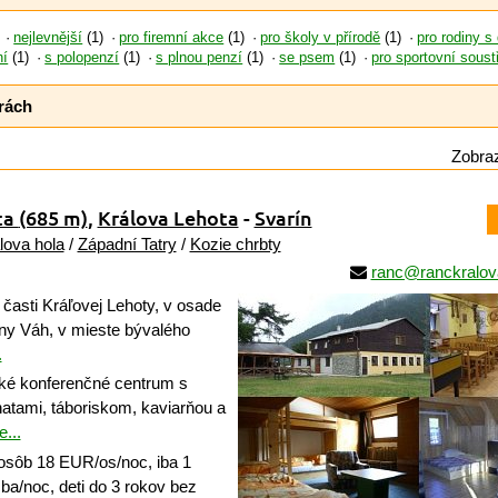
nejlevnější
(1)
pro firemní akce
(1)
pro školy v přírodě
(1)
pro rodiny s
ní
(1)
s polopenzí
(1)
s plnou penzí
(1)
se psem
(1)
pro sportovní soust
rách
Zobraz
ta
(685 m)
,
Králova Lehota
-
Svarín
lova hola
/
Západní Tatry
/
Kozie chrbty
ranc@ranckralov
časti Kráľovej Lehoty, v osade
ny Váh, v mieste bývalého
.
é konferenčné centrum s
hatami, táboriskom, kaviarňou a
e...
osôb 18 EUR/os/noc, iba 1
ba/noc, deti do 3 rokov bez