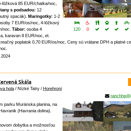
-lôžková 85 EUR/chatka/noc,
tany s podsadou:
12
nutný spacák).
Maringotky:
1-2
osoby 7 EUR/os/noc, 4-lôžkový
n/noc.
Tábor:
osoba 4
120
0
, karavan 8 EUR/noc, el.
reačný poplatok 0,70 EUR/os/noc. Ceny sú vrátane DPH a platné ce
noc.
a 2024
ervená Skála
ova hola
/ Nízké Tatry /
Horehroní
ranchhp@
 parku Muránska planina, na
Havranik (Havrania dolina).
hovom dobytka a možnosťou