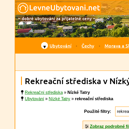
– dobré ubytování za přijatelné ceny –
Ubytování
Čechy
Morava a S
▼
Rekreační střediska v Nízk
Rekreační střediska
»
Nízké Tatry
Ubytování
»
Nízké Tatry
»
rekreační střediska
Použité filtry:
rekrea
Zobraz podrobné fi