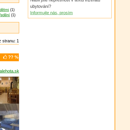
ubytování?
 dětmi
(1)
Informujte nás, prosím
ředění
(1)
 stranu: 1
?? %
alehota.sk