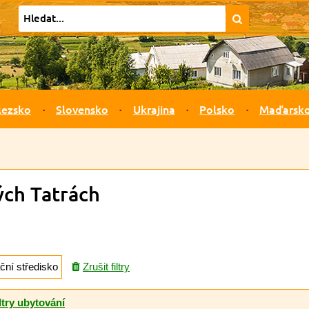
lezsko
Slovensko
Ukrajina
Polsko
Maďarsk
ých Tatrách
ční středisko
Zrušit filtry
ltry ubytování