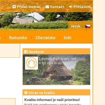
Přidat inzerát
Kontakt
Přihlášení
Jazyk:
o
Rumunsko
Chorvatsko
Svět
Facebook
LevneUbytovani.net
4 301 to se mi líbí
Důraz na kvalitu
Kvalita informací je naší prioritou!
Našli jste nepřesnost v textu inzerátu