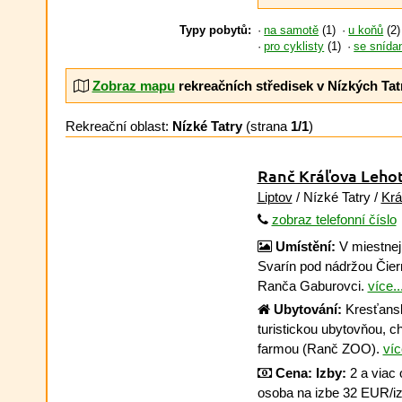
Typy pobytů:
na samotě
(1)
u koňů
(2)
pro cyklisty
(1)
se snída
Zobraz mapu
rekreačních středisek v Nízkých Tat
Rekreační oblast:
Nízké Tatry
(strana
1/1
)
Ranč Kráľova Leho
Liptov
/ Nízké Tatry /
Krá
zobraz telefonní číslo
Umístění:
V miestnej 
Svarín pod nádržou Čier
Ranča Gaburovci.
více..
Ubytování:
Kresťansk
turistickou ubytovňou, c
farmou (Ranč ZOO).
víc
Cena:
Izby:
2 a viac 
osoba na izbe 32 EUR/iz