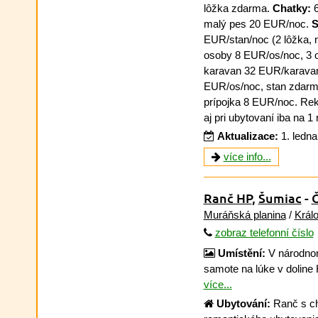
lôžka zdarma.
Chatky:
6
malý pes 20 EUR/noc.
S
EUR/stan/noc (2 lôžka, 
osoby 8 EUR/os/noc, 3 
karavan 32 EUR/karava
EUR/os/noc, stan zdarma
prípojka 8 EUR/noc. Rek
aj pri ubytovaní iba na 1 
Aktualizace:
1. ledn
více info...
Ranč HP
,
Šumiac
-
Č
Muráňská planina
/
Král
zobraz telefonní číslo
Umístění:
V národnom
samote na lúke v doline 
více...
Ubytování:
Ranč s c