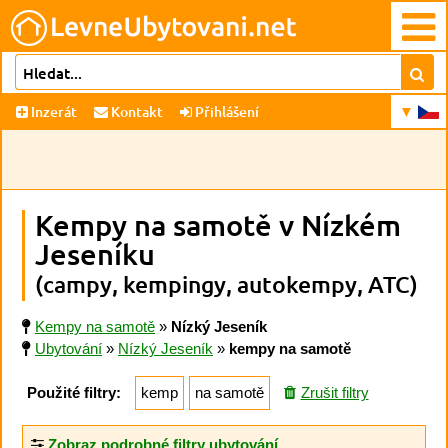
Inzerát
Kontakt
Přihlášení
Kempy na samotě v Nízkém
Jeseníku
(campy, kempingy, autokempy, ATC)
Kempy na samotě
»
Nízký Jeseník
Ubytování
»
Nízký Jeseník
»
kempy na samotě
Použité filtry:
kemp
na samotě
Zrušit filtry
Zobraz podrobné filtry ubytování