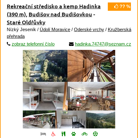
Rekreační středisko a kemp Hadinka
?? %
(390 m)
,
Budišov nad Budišovkou
-
Staré Oldřůvky
Nízký Jeseník /
Údolí Moravice
/
Oderské vrchy
/
Kružberská
přehrada
zobraz telefonní číslo
hadinka.74747@seznam.cz