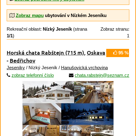
Zobraz mapu
ubytování v Nízkém Jeseníku
Rekreační oblast:
Nízký Jeseník
(strana
Zobraz stranu:
1/1
)
1
Horská chata Rabštejn
(715 m)
,
Oskava
95 %
-
Bedřichov
Jeseníky
/ Nízký Jeseník /
Hanušovická vrchovina
zobraz telefonní číslo
chata.rabstejn@seznam.cz