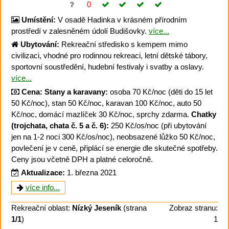
0
Umístění:
V osadě Hadinka v krásném přírodním
prostředí v zalesněném údolí Budišovky.
více...
Ubytování:
Rekreační středisko s kempem mimo
civilizaci, vhodné pro rodinnou rekreaci, letní dětské tábory,
sportovní soustředění, hudební festivaly i svatby a oslavy.
více...
Cena:
Stany a karavany:
osoba 70 Kč/noc (děti do 15 let
50 Kč/noc), stan 50 Kč/noc, karavan 100 Kč/noc, auto 50
Kč/noc, domácí mazlíček 30 Kč/noc, sprchy zdarma.
Chatky
(trojchata, chata č. 5 a č. 6):
250 Kč/os/noc (při ubytování
jen na 1-2 noci 300 Kč/os/noc), neobsazené lůžko 50 Kč/noc,
povlečení je v ceně, připlácí se energie dle skutečné spotřeby.
Ceny jsou včetně DPH a platné celoročně.
Aktualizace:
1. března 2021
více info...
Rekreační oblast:
Nízký Jeseník
(strana
Zobraz stranu:
1/1
)
1