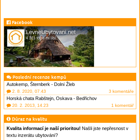
Facebook
LevneUbytovani.net
4 301 to se mi líbí
Poslední recenze kempů
Autokemp, Šternberk - Dolní Žleb
2. 8. 2020, 07.43
3 komentáře
Horská chata Rabštejn, Oskava - Bedřichov
20. 2. 2013, 14.23
1 komentář
Důraz na kvalitu
Kvalita informací je naší prioritou!
Našli jste nepřesnost v
textu inzerátu ubytování?