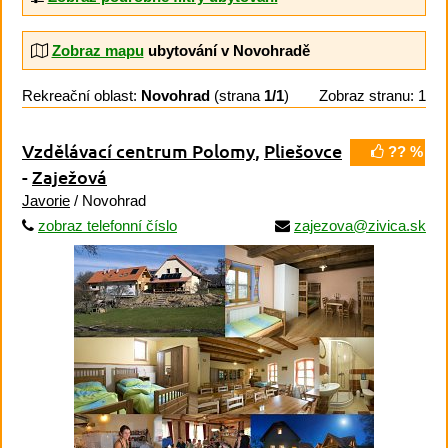
Zobraz mapu
ubytování v Novohradě
Rekreační oblast:
Novohrad
(strana
1/1
)
Zobraz stranu: 1
Vzdělávací centrum Polomy
,
Pliešovce
?? %
-
Zaježová
Javorie
/ Novohrad
zobraz telefonní číslo
zajezova@zivica.sk