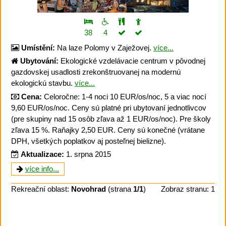
38
4
Umístění:
Na laze Polomy v Zaježovej.
více...
Ubytování:
Ekologické vzdelávacie centrum v pôvodnej
gazdovskej usadlosti zrekonštruovanej na modernú
ekologickú stavbu.
více...
Cena:
Celoročne: 1-4 noci 10 EUR/os/noc, 5 a viac nocí
9,60 EUR/os/noc. Ceny sú platné pri ubytovaní jednotlivcov
(pre skupiny nad 15 osôb zľava až 1 EUR/os/noc). Pre školy
zľava 15 %. Raňajky 2,50 EUR. Ceny sú konečné (vrátane
DPH, všetkých poplatkov aj posteľnej bielizne).
Aktualizace:
1. srpna 2015
více info...
Rekreační oblast:
Novohrad
(strana
1/1
)
Zobraz stranu: 1