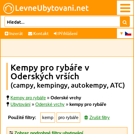
Inzerát
Kontakt
Přihlášení
Kempy pro rybáře v
Oderských vrších
(campy, kempingy, autokempy, ATC)
Kempy pro rybáře
»
Oderské vrchy
Ubytování
»
Oderské vrchy
»
kempy pro rybáře
Použité filtry:
kemp
pro rybáře
Zrušit filtry
Zobraz podrobné filtry ubytování