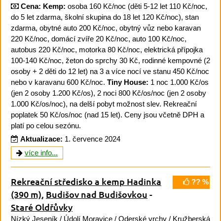
Cena:
Kemp:
osoba 160 Kč/noc (děti 5-12 let 110 Kč/noc,
do 5 let zdarma, školní skupina do 18 let 120 Kč/noc), stan
zdarma, obytné auto 200 Kč/noc, obytný vůz nebo karavan
220 Kč/noc, domácí zvíře 20 Kč/noc, auto 100 Kč/noc,
autobus 220 Kč/noc, motorka 80 Kč/noc, elektrická přípojka
100-140 Kč/noc, žeton do sprchy 30 Kč, rodinné kempovné (2
osoby + 2 děti do 12 let) na 3 a více nocí ve stanu 450 Kč/noc
nebo v karavanu 600 Kč/noc.
Tiny House:
1 noc 1.000 Kč/os
(jen 2 osoby 1.200 Kč/os), 2 noci 800 Kč/os/noc (jen 2 osoby
1.000 Kč/os/noc), na delší pobyt možnost slev. Rekreační
poplatek 50 Kč/os/noc (nad 15 let). Ceny jsou včetně DPH a
platí po celou sezónu.
Aktualizace:
1. července 2024
více info...
Rekreační středisko a kemp Hadinka
?? %
(390 m)
,
Budišov nad Budišovkou
-
Staré Oldřůvky
Nízký Jeseník
/
Údolí Moravice
/ Oderské vrchy /
Kružberská