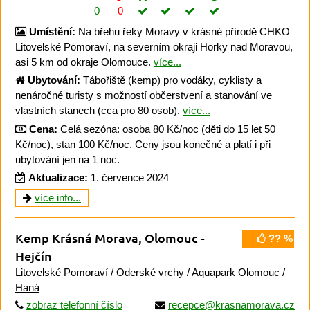
0
0
Umístění:
Na břehu řeky Moravy v krásné přírodě CHKO
Litovelské Pomoraví, na severním okraji Horky nad Moravou,
asi 5 km od okraje Olomouce.
více...
Ubytování:
Tábořiště (kemp) pro vodáky, cyklisty a
nenáročné turisty s možností občerstvení a stanování ve
vlastních stanech (cca pro 80 osob).
více...
Cena:
Celá sezóna: osoba 80 Kč/noc (děti do 15 let 50
Kč/noc), stan 100 Kč/noc. Ceny jsou konečné a platí i při
ubytování jen na 1 noc.
Aktualizace:
1. července 2024
více info...
Kemp Krásná Morava
,
Olomouc
-
?? %
Hejčín
Litovelské Pomoraví
/ Oderské vrchy /
Aquapark Olomouc
/
Haná
zobraz telefonní číslo
recepce@krasnamorava.cz