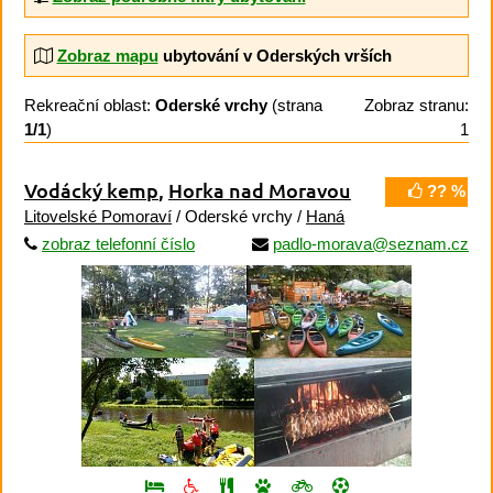
Zobraz mapu
ubytování v Oderských vrších
Rekreační oblast:
Oderské vrchy
(strana
Zobraz stranu:
1/1
)
1
Vodácký kemp
,
Horka nad Moravou
?? %
Litovelské Pomoraví
/ Oderské vrchy /
Haná
zobraz telefonní číslo
padlo-morava@seznam.cz