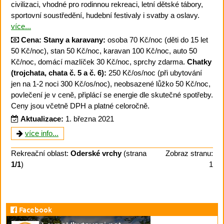
civilizaci, vhodné pro rodinnou rekreaci, letní dětské tábory,
sportovní soustředění, hudební festivaly i svatby a oslavy.
více...
Cena:
Stany a karavany:
osoba 70 Kč/noc (děti do 15 let
50 Kč/noc), stan 50 Kč/noc, karavan 100 Kč/noc, auto 50
Kč/noc, domácí mazlíček 30 Kč/noc, sprchy zdarma.
Chatky
(trojchata, chata č. 5 a č. 6):
250 Kč/os/noc (při ubytování
jen na 1-2 noci 300 Kč/os/noc), neobsazené lůžko 50 Kč/noc,
povlečení je v ceně, připlácí se energie dle skutečné spotřeby.
Ceny jsou včetně DPH a platné celoročně.
Aktualizace:
1. března 2021
více info...
Rekreační oblast:
Oderské vrchy
(strana
Zobraz stranu:
1/1
)
1
Facebook