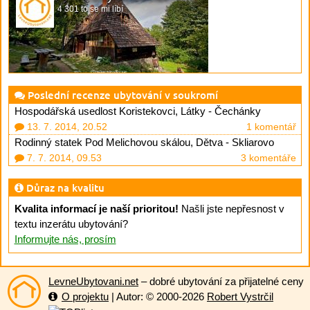
4 301 to se mi líbí
Poslední recenze ubytování v soukromí
Hospodářská usedlost Koristekovci, Látky - Čechánky
13. 7. 2014, 20.52
1 komentář
Rodinný statek Pod Melichovou skálou, Dětva - Skliarovo
7. 7. 2014, 09.53
3 komentáře
Důraz na kvalitu
Kvalita informací je naší prioritou!
Našli jste nepřesnost v
textu inzerátu ubytování?
Informujte nás, prosím
LevneUbytovani.net
– dobré ubytování za přijatelné ceny
O projektu
| Autor: © 2000-2026
Robert Vystrčil