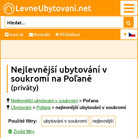
Inzerát
Kontakt
Přihlášení
Nejlevnější ubytování v
soukromí na Poľaně
(priváty)
Nejlevnější ubytování v soukromí
»
Poľana
Ubytování
»
Poľana
»
nejlevnější ubytování v soukromí
Použité filtry:
ubytování v soukromí
nejlevnější
Zrušit filtry