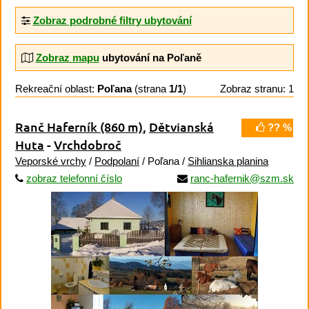
Zobraz podrobné filtry ubytování
Zobraz mapu
ubytování na Poľaně
Rekreační oblast:
Poľana
(strana
1/1
)
Zobraz stranu: 1
Ranč Haferník
(860 m)
,
Dětvianská
?? %
Huta
-
Vrchdobroč
Veporské vrchy
/
Podpolaní
/ Poľana /
Sihlianska planina
zobraz telefonní číslo
ranc-hafernik@szm.sk