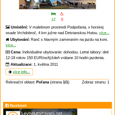
12
0
Umístění:
V malebnom prostredí Podpoľania, v horskej
osade Vrchdobroč, 4 km južne nad Detvianskou Hutou.
více...
Ubytování:
Ranč s hlavným zameraním na jazdu na koni.
více...
Cena:
Individuálne ubytovanie: dohodou. Letné tábory: deti
12-18 rokov 150 EUR/os/týždeň vrátane 10 hodín jazdenia.
Aktualizace:
1. května 2011
více info...
Rekreační oblast:
Poľana
(strana
1/1
)
Zobraz stranu: 1
Facebook
LevneUbytovani.net