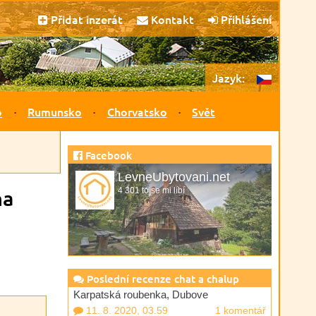
Přidat inzerát
Kontakt
Přihlášení
Jazyk:
o
Rumunsko
Chorvatsko
Svět
Facebook
LevneUbytovani.net
na
4 301 to se mi líbí
Poslední recenze chat a chalup
Karpatská roubenka, Dubove
11. 8. 2020, 03.59
1 komentář