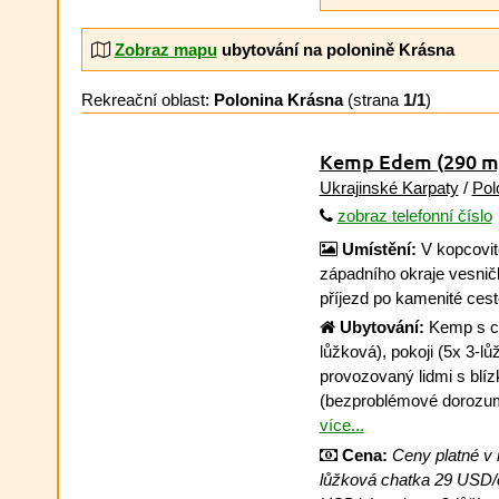
Zobraz mapu
ubytování na polonině Krásna
Rekreační oblast:
Polonina Krásna
(strana
1/1
)
Kemp Edem
(290 m
Ukrajinské Karpaty
/
Pol
zobraz telefonní číslo
Umístění:
V kopcovit
západního okraje vesničk
příjezd po kamenité ces
Ubytování:
Kemp s ch
lůžková), pokoji (5x 3-l
provozovaný lidmi s bl
(bezproblémové dorozum
více...
Cena:
Ceny platné v 
lůžková chatka 29 USD/c