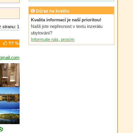
Důraz na kvalitu
Kvalita informací je naší prioritou!
Našli jste nepřesnost v textu inzerátu
 stranu: 1
ubytování?
Informujte nás, prosím
?? %
gmail.com