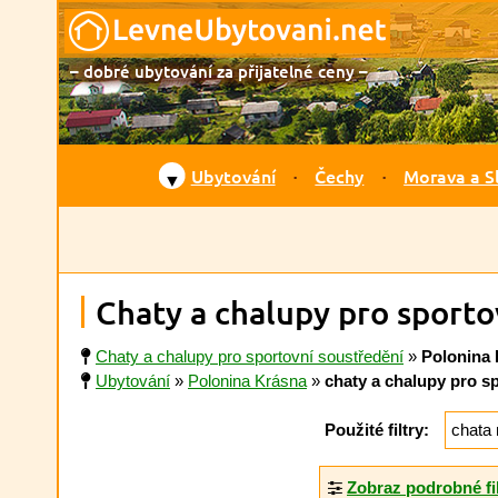
– dobré ubytování za přijatelné ceny –
Ubytování
Čechy
Morava a S
▼
Chaty a chalupy pro sporto
Chaty a chalupy pro sportovní soustředění
»
Polonina
Ubytování
»
Polonina Krásna
»
chaty a chalupy pro s
Použité filtry:
chata 
Zobraz podrobné fi