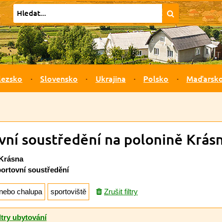
lezsko
Slovensko
Ukrajina
Polsko
Maďarsk
vní soustředění na polonině Krás
 Krásna
portovní soustředění
nebo chalupa
sportoviště
Zrušit filtry
ltry ubytování