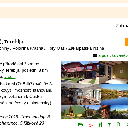
Zobraz
)
,
Tereblja
oniny
/ Polonina Krásna /
Hory Oaš
/
Zakarpatská nížina
a.polovkovaa@
é přírodě asi 3 km od
y Tereblja, poslední 3 km
tě.
více...
atkami (7x 5-lůžková, 3x 8-
ůžkový) i možností stanování,
ízkým vztahem k Česku
ění se česky a slovensky).
roce 2019. Pracovní dny: 8-
hata/noc, 5-lůžková 23