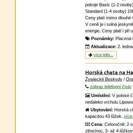
pokoje Basic (1-2 osoby)
Standard (1-4 osoby) 100
Ceny platí mimo dlouhé v
V ceně je i solná jeskyn
energie. Ceny platí i při 
Poznámky:
Placená 
Aktualizace:
2. ledn
více info...
Horská chata na Ha
Žywiecké Beskydy
/
Ora
zobraz telefonní číslo
Umístění:
V polské č
nedaleko vrcholu Lipows
Ubytování:
Horská ch
kapacitou 43 lůžek.
více.
Cena:
Celoročně: 2 o
zł/os/noc, 3- až 4-lůžkov