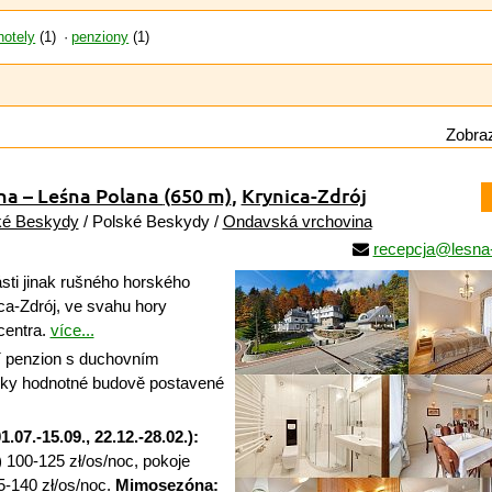
hotely
(1)
penziony
(1)
Zobraz
na – Leśna Polana
(650 m)
,
Krynica-Zdrój
ké Beskydy
/ Polské Beskydy /
Ondavská vrchovina
recepcja@lesna
sti jinak rušného horského
a-Zdrój, ve svahu hory
centra.
více...
 penzion s duchovním
cky hodnotné budově postavené
1.07.-15.09., 22.12.-28.02.):
 100-125 zł/os/noc, pokoje
5-140 zł/os/noc.
Mimosezóna: