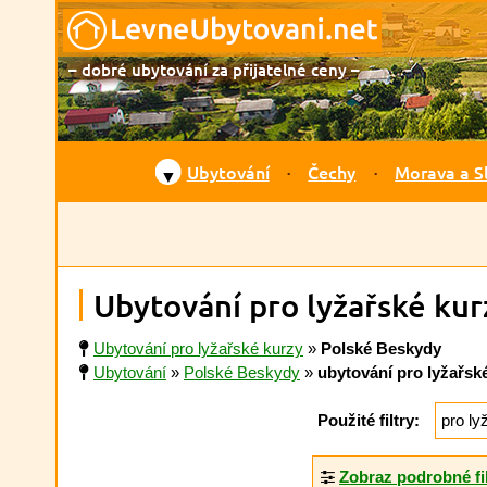
– dobré ubytování za přijatelné ceny –
Ubytování
Čechy
Morava a S
▼
Ubytování pro lyžařské ku
Ubytování pro lyžařské kurzy
»
Polské Beskydy
Ubytování
»
Polské Beskydy
»
ubytování pro lyžařsk
Použité filtry:
pro ly
Zobraz podrobné fi