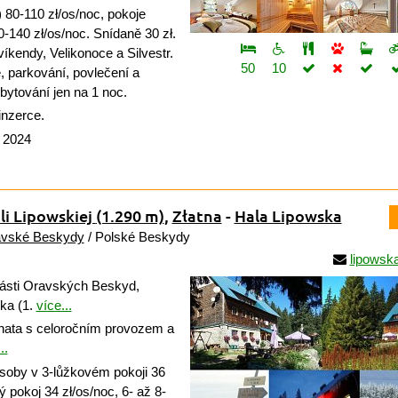
 80-110 zł/os/noc, pokoje
-140 zł/os/noc. Snídaně 30 zł.
íkendy, Velikonoce a Silvestr.
50
10
ě, parkování, povlečení a
ubytování jen na 1 noc.
inzerce.
a 2024
li Lipowskiej
(1.290 m)
,
Złatna
-
Hala Lipowska
vské Beskydy
/ Polské Beskydy
lipowsk
ásti Oravských Beskyd,
ka (1.
více...
ata s celoročním provozem a
..
soby v 3-lůžkovém pokoji 36
ý pokoj 34 zł/os/noc, 6- až 8-