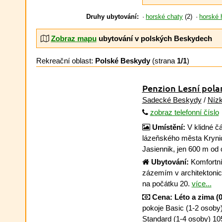
Druhy ubytování:
horské chaty
(2)
horské 
Zobraz mapu
ubytování v polských Beskydech
Rekreační oblast:
Polské Beskydy
(strana
1/1
)
Penzion Lesní pola
Sadecké Beskydy
/
Níz
zobraz telefonní číslo
Umístění:
V klidné čá
lázeňského města Krynic
Jasiennik, jen 600 m od 
Ubytování:
Komfortní
zázemím v architektoni
na počátku 20.
více...
Cena:
Léto a zima (0
pokoje Basic (1-2 osoby)
Standard (1-4 osoby) 10