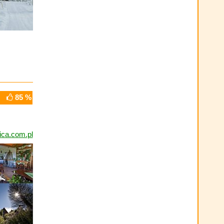
85 %
ica.com.pl