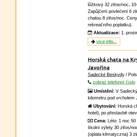
lůžkový 32 zł/os/noc, 10
Zapůjčení povlečení 6 zł
chatou 8 zł/os/noc. Cen
rekreačního poplatku).
Aktualizace:
1. pros
více info...
Horská chata na Kr
Javořina
Sadecké Beskydy
/ Pol
zobraz telefonní číslo
Umístění:
V Sadeckýc
kilometru pod vrcholem 
Ubytování:
Horská ch
hotel), po přestavbě ote
Cena:
Léto: 1 noc 50 
školní výlety 30 zł/os/no
(oplata klimatyczna) 3 z