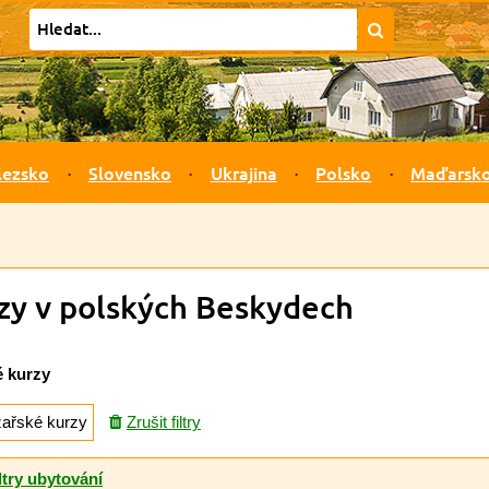
lezsko
Slovensko
Ukrajina
Polsko
Maďarsk
rzy v polských Beskydech
é kurzy
žařské kurzy
Zrušit filtry
ltry ubytování