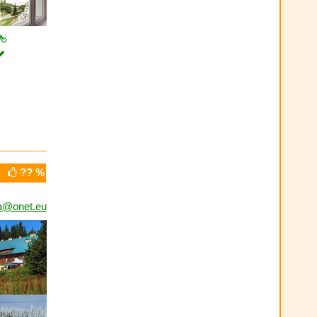
?? %
a@onet.eu