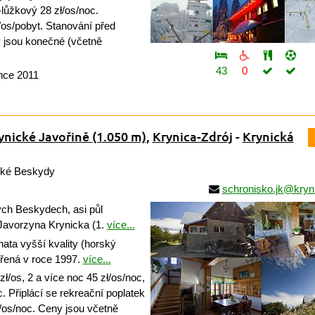
-lůžkový 28 zł/os/noc.
/os/pobyt. Stanování před
y jsou konečné (včetně
43
0
ince 2011
ynické Javořině
(1.050 m)
,
Krynica-Zdrój
-
Krynická
ské Beskydy
schronisko.jk@kryn
h Beskydech, asi půl
Javorzyna Krynicka (1.
více...
ata vyšší kvality (horský
vřená v roce 1997.
více...
zł/os, 2 a více noc 45 zł/os/noc,
c. Připlácí se rekreační poplatek
ł/os/noc. Ceny jsou včetně