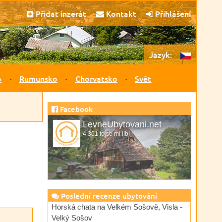
Přidat inzerát
Kontakt
Přihlášení
Jazyk:
o
Rumunsko
Chorvatsko
Svět
Facebook
LevneUbytovani.net
4 301 to se mi líbí
Poslední recenze ubytování
Horská chata na Velkém Sošově, Visla -
Velký Sošov