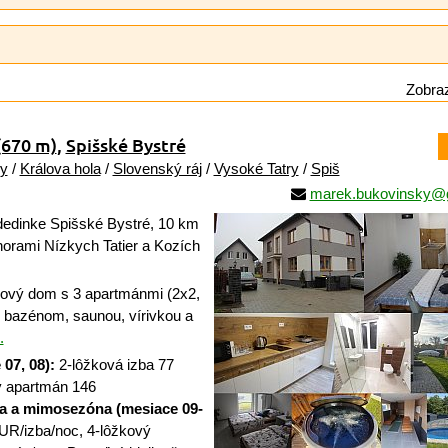
Zobraz
(670 m)
,
Spišské Bystré
ry
/
Králova hola
/
Slovenský ráj
/
Vysoké Tatry
/
Spiš
marek.bukovinsky@
dedinke Spišské Bystré, 10 km
horami Nízkych Tatier a Kozích
vý dom s 3 apartmánmi (2x2,
, bazénom, saunou, vírivkou a
.
07, 08):
2-lôžková izba 77
ý apartmán 146
a a mimosezóna (mesiace 09-
UR/izba/noc, 4-lôžkový