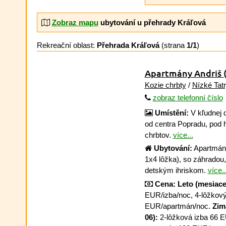
Zobraz mapu
ubytování u přehrady Kráľová
Rekreační oblast:
Přehrada Kráľová
(strana
1/1
)
Apartmány Andriš
Kozie chrbty
/
Nízké Tat
zobraz telefonní číslo
Umístění:
V kľudnej 
od centra Popradu, pod 
chrbtov.
více...
Ubytování:
Apartmáno
1x4 lôžka), so záhradou
detským ihriskom.
více..
Cena:
Leto (mesiace 
EUR/izba/noc, 4-lôžkov
EUR/apartmán/noc.
Zim
06):
2-lôžková izba 66 E