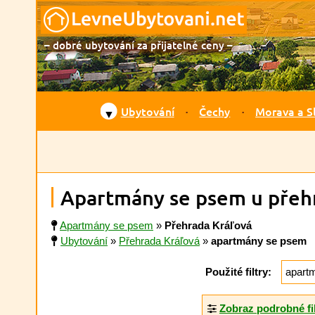
– dobré ubytování za přijatelné ceny –
Ubytování
Čechy
Morava a S
▼
Apartmány se psem u přeh
Apartmány se psem
»
Přehrada Kráľová
Ubytování
»
Přehrada Kráľová
»
apartmány se psem
Použité filtry:
apart
Zobraz podrobné fi