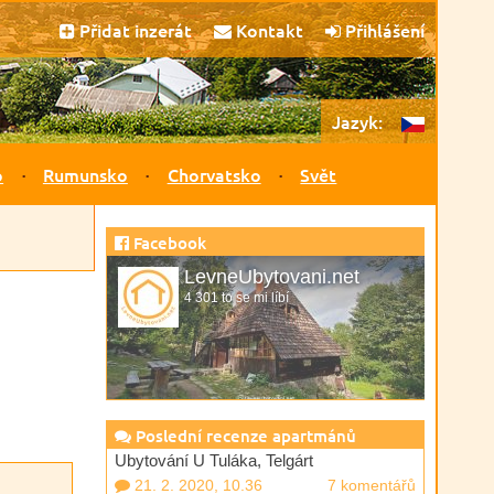
Přidat inzerát
Kontakt
Přihlášení
Jazyk:
o
Rumunsko
Chorvatsko
Svět
Facebook
LevneUbytovani.net
4 301 to se mi líbí
Poslední recenze apartmánů
Ubytování U Tuláka, Telgárt
21. 2. 2020, 10.36
7 komentářů