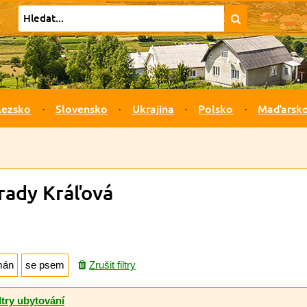
lezsko
Slovensko
Ukrajina
Polsko
Maďarsk
rady Kráľová
mán
se psem
Zrušit filtry
ltry ubytování