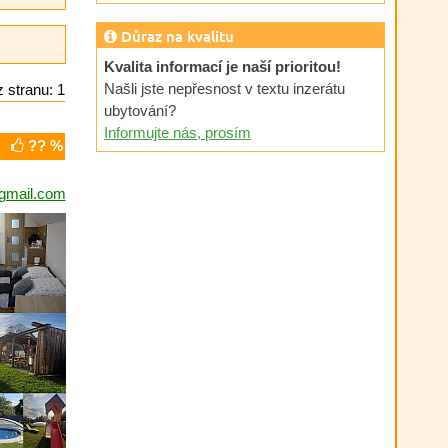
Důraz na kvalitu
Kvalita informací je naší prioritou!
Našli jste nepřesnost v textu inzerátu
 stranu: 1
ubytování?
Informujte nás, prosím
?? %
gmail.com