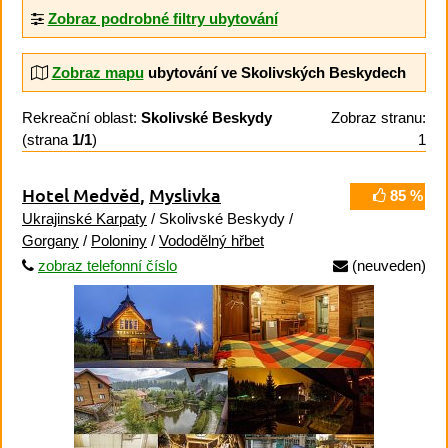
Zobraz podrobné filtry ubytování
Zobraz mapu
ubytování ve Skolivských Beskydech
Rekreační oblast:
Skolivské Beskydy
Zobraz stranu:
(strana
1/1
)
1
Hotel Medvěd
,
Myslivka
85 %
Ukrajinské Karpaty
/ Skolivské Beskydy /
Gorgany
/
Poloniny
/
Vododělný hřbet
zobraz telefonní číslo
(neuveden)