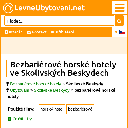
Inzerát
Kontakt
Přihlášení
Bezbariérové horské hotely
ve Skolivských Beskydech
Bezbariérové horské hotely
»
Skolivské Beskydy
Ubytování
»
Skolivské Beskydy
»
bezbariérové horské
hotely
Použité filtry:
horský hotel
bezbariérové
Zrušit filtry