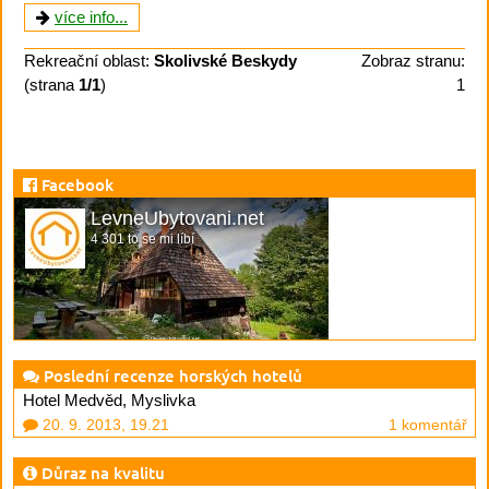
více info...
Rekreační oblast:
Skolivské Beskydy
Zobraz stranu:
(strana
1/1
)
1
Facebook
LevneUbytovani.net
4 301 to se mi líbí
Poslední recenze horských hotelů
Hotel Medvěd, Myslivka
20. 9. 2013, 19.21
1 komentář
Důraz na kvalitu