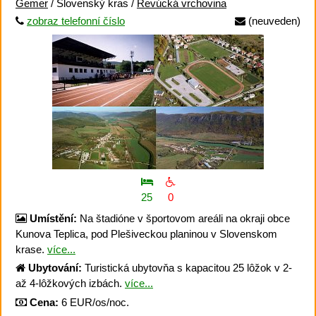
Gemer
/ Slovenský kras /
Revúcká vrchovina
zobraz telefonní číslo
(neuveden)
25
0
Umístění:
Na štadióne v športovom areáli na okraji obce
Kunova Teplica, pod Plešiveckou planinou v Slovenskom
krase.
více...
Ubytování:
Turistická ubytovňa s kapacitou 25 lôžok v 2-
až 4-lôžkových izbách.
více...
Cena:
6 EUR/os/noc.