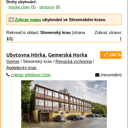
Druhy ubytování:
horské chaty
(1)
ubytovny
(2)
Zobraz mapu
ubytování ve Slovenském krasu
Rekreační oblast:
Slovenský kras
(strana
Zobraz stranu:
1/1
)
1
Ubytovna Hôrka
,
Gemerská Horka
100 %
Gemer
/ Slovenský kras /
Revúcká vrchovina
/
Aggtelecký kras
zobraz telefonní číslo
(neuveden)