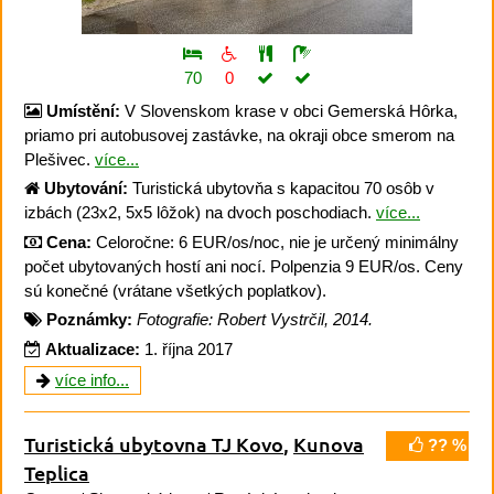
70
0
Umístění:
V Slovenskom krase v obci Gemerská Hôrka,
priamo pri autobusovej zastávke, na okraji obce smerom na
Plešivec.
více...
Ubytování:
Turistická ubytovňa s kapacitou 70 osôb v
izbách (23x2, 5x5 lôžok) na dvoch poschodiach.
více...
Cena:
Celoročne: 6 EUR/os/noc, nie je určený minimálny
počet ubytovaných hostí ani nocí. Polpenzia 9 EUR/os. Ceny
sú konečné (vrátane všetkých poplatkov).
Poznámky:
Fotografie: Robert Vystrčil, 2014.
Aktualizace:
1. října 2017
více info...
Turistická ubytovna TJ Kovo
,
Kunova
?? %
Teplica