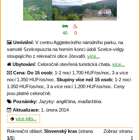
40
0
Umístění:
V centru Aggteleckého národního parku, na
samotě Szelcepuszta na horním konci údolí Szelce-völgy
stoupajícího z rekreační obce Jósvafő.
více...
Ubytování:
Celoročně otevřená turistická chata.
více...
Cena:
Do 15 osob:
1-2 noci 1.700 HUF/os/noc, 3 a více
nocí 1.350 HUF/os/noc.
Skupiny více než 15 osob:
1-2 noci
1.350 HUF/os/noc, 3 a více nocí 1.200 HUF/os/noc. Ceny
jsou platné celoročně.
Poznámky:
Jazyky: angličtina, maďarština.
Aktualizace:
1. února 2014
více info...
Rekreační oblast:
Slovenský kras
(strana
Zobraz stranu:
1/1
)
1