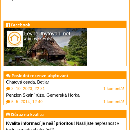
Facebook
LevneUbytovani.net
4 301 to se mi líbí
Poslední recenze ubytování
Chatová osada, Betliar
3. 10. 2023, 22.31
1 komentář
Penzion Skalní růže, Gemerská Horka
5. 5. 2014, 12.40
1 komentář
Důraz na kvalitu
Kvalita informací je naší prioritou!
Našli jste nepřesnost v
textu inzerátu ubytování?