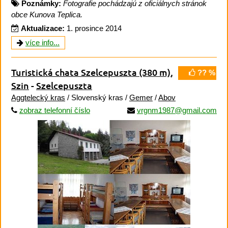
Poznámky:
Fotografie pochádzajú z oficiálnych stránok
obce Kunova Teplica.
Aktualizace:
1. prosince 2014
více info...
Turistická chata Szelcepuszta
(380 m)
,
?? %
Szin
-
Szelcepuszta
Aggtelecký kras
/ Slovenský kras /
Gemer
/
Abov
zobraz telefonní číslo
vrgnm1987@gmail.com