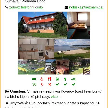
Šumava /
Přehrada Lipno
zobraz telefonní číslo
nobiska@seznam.cz
36
0
Umístění:
V malé rekreační vsi Kovářov (část Frymburku)
na břehu Lipenské přehrady.
více...
Ubytování:
Dvoupodlažní rekreační chata s kapacitou 36