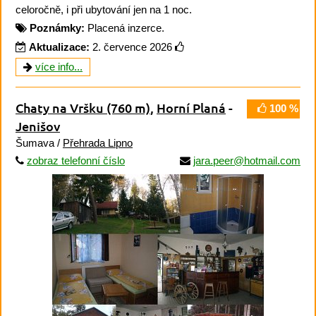
celoročně, i při ubytování jen na 1 noc.
Poznámky:
Placená inzerce.
Aktualizace:
2. července 2026
více info...
Chaty na Vršku
(760 m)
,
Horní Planá
-
100 %
Jenišov
Šumava /
Přehrada Lipno
zobraz telefonní číslo
jara.peer@hotmail.com