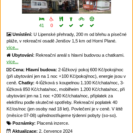
41
0
Umístění:
U Lipenské přehrady, 200 m od břehu a písečné
pláže, v rekreační osadě Jenišov 1,5 km od Horní Plané.
více...
Ubytování:
Rekreační areál s hlavní budovou a chatkami.
více...
Cena:
Hlavní budova:
2-lůžkový pokoj 600 Kč/pokoj/noc
(při ubytování jen na 1 noc +100 Kč/pokoj/noc), energie jsou v
ceně.
Chatky:
4-lůžková s koupelnou 1.100 Kč/chata/noc, 3-
lůžková 850 Kč/chata/noc, mobilheim 1.200 Kč/chata/noc, při
ubytování jen na 1 noc +200 Kč/chata/noc, příplatek za
elektřinu podle skutečné spotřeby. Rekreační poplatek 40
Kč/os/noc (jen osoby nad 18 let). Povlečení je v ceně. V létě
(měsíce 07-08) upřednostňujeme týdenní pobyty (so-so).
Poznámky:
Placená inzerce.
Aktualizace:
2. července 2024