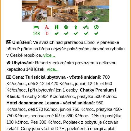
148
0
Umístění:
Ve svazích nad přehradou Lipno, v panenské
přírodě přímo na břehu nejvýše položeného chovného rybníku
v České republice.
více...
Ubytování:
Resort s celoročním provozem s celkovou
kapacitou 148 lůžek.
více...
Cena:
Turistická ubytovna - včetně snídaně:
700
Kč/os/noc, děti 2-12 let 420 Kč/noc, junioři 12-15 let 560
Kč/os/noc, i při ubytování jen 1 osoby.
Chatky Premium i
Klasik:
4 osoby 2.904 Kč/chata/noc, přistýlka 500 Kč/noc.
Hotel depandance Lesana - včetně snídaně:
950
Kč/os/noc, děti 570 Kč/noc, junioři 760 Kč/noc, přistýlka 450-
750 Kč/noc, neobsazené lůžko 390 Kč/noc. Dětská postýlka
100 Kč/noc. Pes 300 Kč/noc. Poplatek z pobytu je účtován
zvlášť. Ceny jsou včetně DPH, povlečení a energií a platí