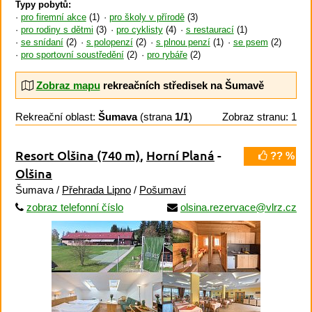
Typy pobytů:
pro firemní akce
(1)
pro školy v přírodě
(3)
pro rodiny s dětmi
(3)
pro cyklisty
(4)
s restaurací
(1)
se snídaní
(2)
s polopenzí
(2)
s plnou penzí
(1)
se psem
(2)
pro sportovní soustředění
(2)
pro rybáře
(2)
Zobraz mapu
rekreačních středisek na Šumavě
Rekreační oblast:
Šumava
(strana
1/1
)
Zobraz stranu: 1
Resort Olšina
(740 m)
,
Horní Planá
-
?? %
Olšina
Šumava /
Přehrada Lipno
/
Pošumaví
zobraz telefonní číslo
olsina.rezervace@vlrz.cz