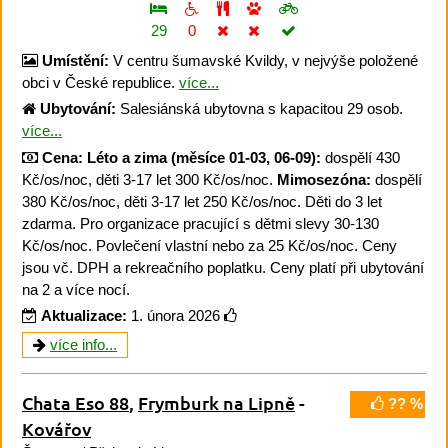
29
0
Umístění:
V centru šumavské Kvildy, v nejvýše položené
obci v České republice.
více...
Ubytování:
Salesiánská ubytovna s kapacitou 29 osob.
více...
Cena:
Léto a zima (měsíce 01-03, 06-09):
dospělí 430
Kč/os/noc, děti 3-17 let 300 Kč/os/noc.
Mimosezóna:
dospělí
380 Kč/os/noc, děti 3-17 let 250 Kč/os/noc. Děti do 3 let
zdarma. Pro organizace pracující s dětmi slevy 30-130
Kč/os/noc. Povlečení vlastní nebo za 25 Kč/os/noc. Ceny
jsou vč. DPH a rekreačního poplatku. Ceny platí při ubytování
na 2 a více nocí.
Aktualizace:
1. února 2026
více info...
Chata Eso 88
,
Frymburk na Lipně
-
?? %
Kovářov