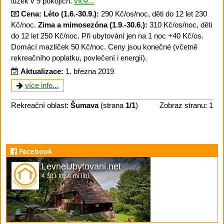
lůžek v 9 pokojích.
více...
Cena:
Léto (1.6.-30.9.):
290 Kč/os/noc, děti do 12 let 230
Kč/noc.
Zima a mimosezóna (1.9.-30.6.):
310 Kč/os/noc, děti
do 12 let 250 Kč/noc. Při ubytování jen na 1 noc +40 Kč/os.
Domácí mazlíček 50 Kč/noc. Ceny jsou konečné (včetně
rekreačního poplatku, povlečení i energií).
Aktualizace:
1. března 2019
více info...
Rekreační oblast:
Šumava
(strana
1/1
)
Zobraz stranu: 1
Facebook
LevneUbytovani.net
4 301 to se mi líbí