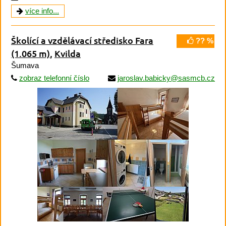
více info...
Školící a vzdělávací středisko Fara
?? %
(1.065 m)
,
Kvilda
Šumava
zobraz telefonní číslo
jaroslav.babicky@sasmcb.cz