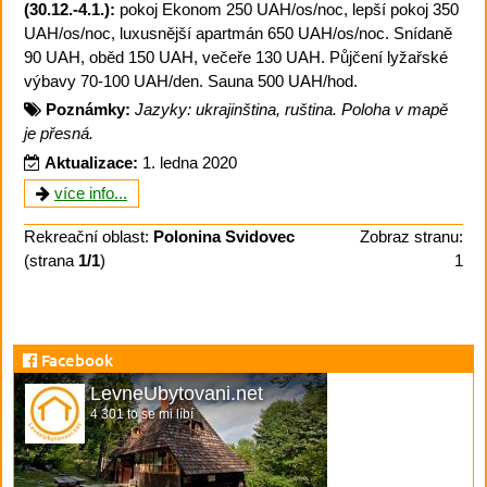
(30.12.-4.1.):
pokoj Ekonom 250 UAH/os/noc, lepší pokoj 350
UAH/os/noc, luxusnější apartmán 650 UAH/os/noc. Snídaně
90 UAH, oběd 150 UAH, večeře 130 UAH. Půjčení lyžařské
výbavy 70-100 UAH/den. Sauna 500 UAH/hod.
Poznámky:
Jazyky: ukrajinština, ruština. Poloha v mapě
je přesná.
Aktualizace:
1. ledna 2020
více info...
Rekreační oblast:
Polonina Svidovec
Zobraz stranu:
(strana
1/1
)
1
Facebook
LevneUbytovani.net
4 301 to se mi líbí