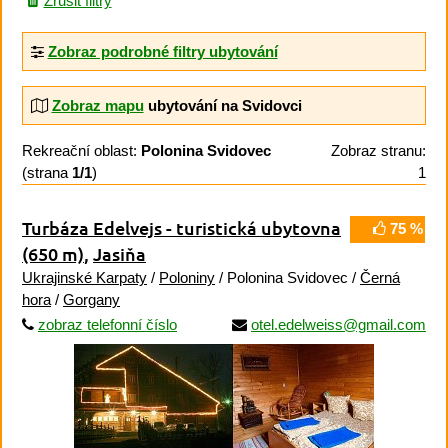
Zrušit filtry
Zobraz podrobné filtry ubytování
Zobraz mapu
ubytování na Svidovci
Rekreační oblast:
Polonina Svidovec
Zobraz stranu:
(strana
1/1
)
1
Turbáza Edelvejs - turistická ubytovna
75 %
(650 m)
,
Jasiňa
Ukrajinské Karpaty
/
Poloniny
/ Polonina Svidovec /
Černá
hora
/
Gorgany
zobraz telefonní číslo
otel.edelweiss@gmail.com