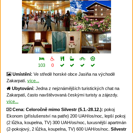
103
0
Umístění:
Ve středě horské obce Jasiňa na východě
Zakarpatí.
více...
Ubytování:
Jedna z nejznámějších turistických chat na
Zakarpatí, často navštěvovaná českými turisty a zájezdy.
více...
Cena:
Celoročně mimo Silvestr (5.1.-28.12.):
pokoj
Ekonom (příslušenství na patře) 200 UAH/os/noc, lepší pokoj
(2 lůžka, koupelna, TV) 300 UAH/os/noc, luxusnější apartmán
(2-pokojový, 2 lůžka, koupelna, TV) 600 UAH/os/noc.
Silvestr