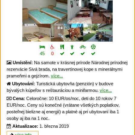
45
0
Umístění:
Na samote v krásnej prírode Národnej prírodnej
rezervácie Sivá brada, na travertínovej kope s minerálnymi
prameňmi a gejzírom.
více...
Ubytování:
Turistická ubytovňa (penzión) v budove
bývalých kúpeľov s reštauráciou a minifarmou.
více...
Cena:
Celoročne: 10 EUR/os/noc, deti do 10 rokov 7
EUR/noc. Ceny sú konečné (vrátane všetkých poplatkov,
posteľnej bielizne aj energií) a platné aj pri ubytovaní iba 1
osoby aj iba na 1 noc.
Aktualizace:
1. března 2019
více info...