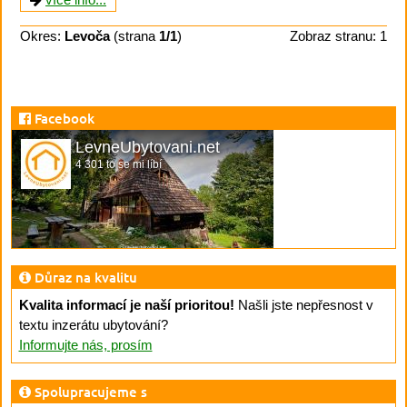
Okres:
Levoča
(strana
1/1
)
Zobraz stranu: 1
Facebook
LevneUbytovani.net
4 301 to se mi líbí
Důraz na kvalitu
Kvalita informací je naší prioritou!
Našli jste nepřesnost v
textu inzerátu ubytování?
Informujte nás, prosím
Spolupracujeme s