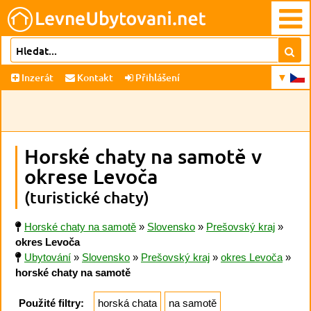
Inzerát
Kontakt
Přihlášení
Horské chaty na samotě v
okrese Levoča
(turistické chaty)
Horské chaty na samotě
»
Slovensko
»
Prešovský kraj
»
okres Levoča
Ubytování
»
Slovensko
»
Prešovský kraj
»
okres Levoča
»
horské chaty na samotě
Použité filtry:
horská chata
na samotě