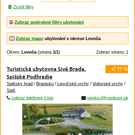
Zrušit filtry
Zobraz podrobné filtry ubytování
Zobraz mapu
ubytování v okrese Levoča
Okres:
Levoča
(strana
1/1
)
Zobraz stranu: 1
Turistická ubytovna Sivá Brada
,
?? %
Spišské Podhradie
Spišský hrad
/
Branisko
/
Levočské vrchy
/
Volovské vrchy
/
Spiš
zobraz telefonní číslo
simko.t@centrum.sk