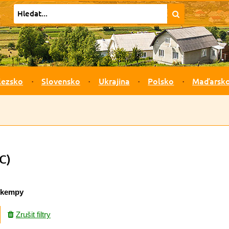
lezsko
Slovensko
Ukrajina
Polsko
Maďarsk
C)
kempy
Zrušit filtry