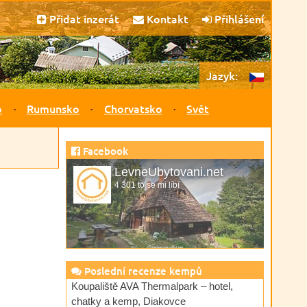
Přidat inzerát
Kontakt
Přihlášení
Jazyk:
o
Rumunsko
Chorvatsko
Svět
Facebook
LevneUbytovani.net
4 301 to se mi líbí
Poslední recenze kempů
Koupaliště AVA Thermalpark – hotel,
chatky a kemp, Diakovce