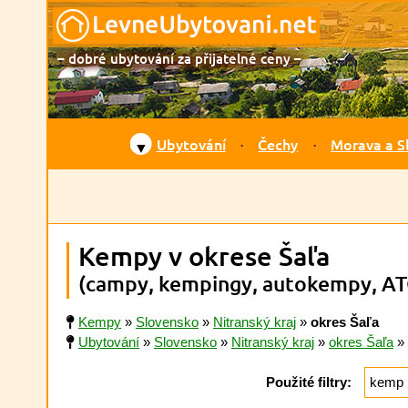
– dobré ubytování za přijatelné ceny –
Ubytování
Čechy
Morava a S
▼
Kempy v okrese Šaľa
(campy, kempingy, autokempy, AT
Kempy
»
Slovensko
»
Nitranský kraj
»
okres Šaľa
Ubytování
»
Slovensko
»
Nitranský kraj
»
okres Šaľa
»
Použité filtry:
kemp