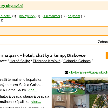
ltry ubytování
y s dětmi
(1)
pro cyklisty
(1)
s restaurací
(1)
se psem
(1)
(1)
Zobraz
rmalpark – hotel, chatky a kemp
,
Diakovce
ovce /
Horné Saliby
/
Přehrada Kráľová
/
Galandia Galanta
/
ubytovanie@kupaliskodi
reáli termálneho kúpaliska
ných miest Šaľa a Galanta,
e a Horné Saliby.
více...
atová osada, stanová osada a
ermálneho kúpaliska.
více...