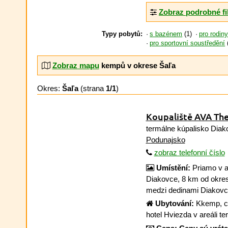
Zobraz podrobné fi
Typy pobytů:
s bazénem
(1)
pro rodin
pro sportovní soustředění
Zobraz mapu
kempů v okrese Šaľa
Okres:
Šaľa
(strana
1/1
)
Koupaliště AVA The
termálne kúpalisko Diak
Podunajsko
zobraz telefonní číslo
Umístění:
Priamo v a
Diakovce, 8 km od okres
medzi dedinami Diakovc
Ubytování:
Kkemp, ch
hotel Hviezda v areáli t