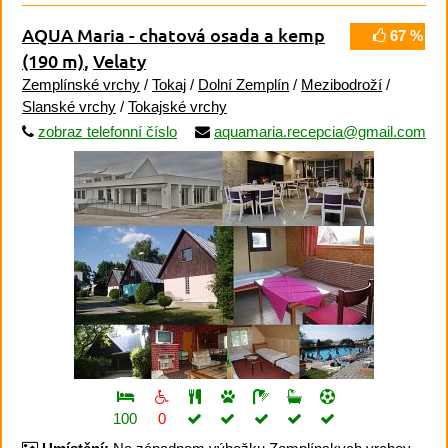
AQUA Maria - chatová osada a kemp
67 %
(190 m)
,
Velaty
Zemplínské vrchy
/
Tokaj
/
Dolní Zemplín
/
Mezibodroží
/
Slanské vrchy
/
Tokajské vrchy
zobraz telefonní číslo
aquamaria.recepcia@gmail.com
100
0