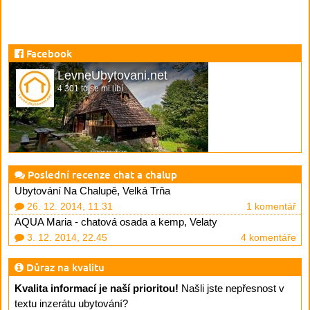
Facebook
LevneUbytovani.net
4 301 to se mi líbí
Poslední recenze chat a chalup
Ubytování Na Chalupě, Velká Trňa
26. 12. 2014, 11.31
1 komentář
AQUA Maria - chatová osada a kemp, Velaty
3. 12. 2014, 22.45
4 komentáře
Důraz na kvalitu
Kvalita informací je naší prioritou!
Našli jste nepřesnost v
textu inzerátu ubytování?