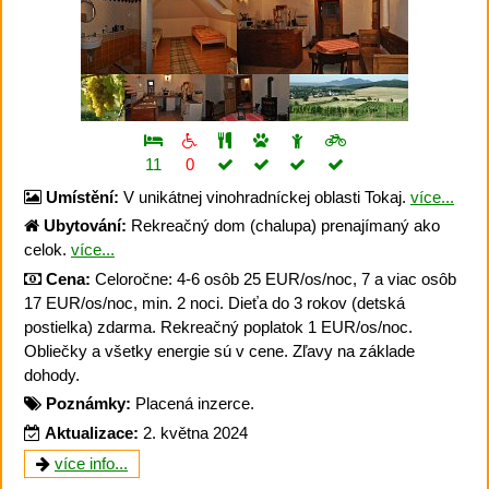
11
0
Umístění:
V unikátnej vinohradníckej oblasti Tokaj.
více...
Ubytování:
Rekreačný dom (chalupa) prenajímaný ako
celok.
více...
Cena:
Celoročne: 4-6 osôb 25 EUR/os/noc, 7 a viac osôb
17 EUR/os/noc, min. 2 noci. Dieťa do 3 rokov (detská
postielka) zdarma. Rekreačný poplatok 1 EUR/os/noc.
Obliečky a všetky energie sú v cene. Zľavy na základe
dohody.
Poznámky:
Placená inzerce.
Aktualizace:
2. května 2024
více info...