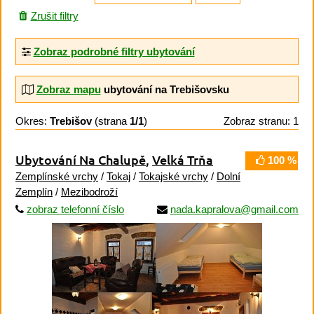
Zrušit filtry
Zobraz podrobné filtry ubytování
Zobraz mapu
ubytování na Trebišovsku
Okres:
Trebišov
(strana
1/1
)
Zobraz stranu: 1
Ubytování Na Chalupě
,
Velká Trňa
100 %
Zemplínské vrchy
/
Tokaj
/
Tokajské vrchy
/
Dolní
Zemplín
/
Mezibodroží
zobraz telefonní číslo
nada.kapralova@gmail.com