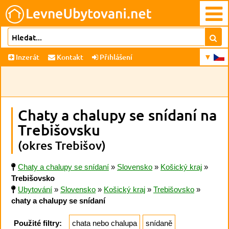
Inzerát
Kontakt
Přihlášení
Chaty a chalupy se snídaní na
Trebišovsku
(okres Trebišov)
Chaty a chalupy se snídaní
»
Slovensko
»
Košický kraj
»
Trebišovsko
Ubytování
»
Slovensko
»
Košický kraj
»
Trebišovsko
»
chaty a chalupy se snídaní
Použité filtry:
chata nebo chalupa
snídaně