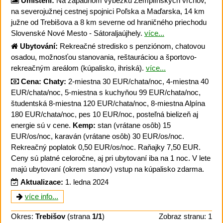
Umístění:
Na západnom výbežku Zemplínskych vrchov,
na severojužnej cestnej spojnici Poľska a Maďarska, 14 km
južne od Trebišova a 8 km severne od hraničného priechodu
Slovenské Nové Mesto - Sátoraljaújhely.
více...
Ubytování:
Rekreačné stredisko s penziónom, chatovou
osadou, možnosťou stanovania, reštauráciou a športovo-
rekreačným areálom (kúpalisko, ihriská).
více...
Cena:
Chaty:
2-miestna 30 EUR/chata/noc, 4-miestna 40
EUR/chata/noc, 5-miestna s kuchyňou 99 EUR/chata/noc,
študentská 8-miestna 120 EUR/chata/noc, 8-miestna Alpína
180 EUR/chata/noc, pes 10 EUR/noc, posteľná bielizeň aj
energie sú v cene.
Kemp:
stan (vrátane osôb) 15
EUR/os/noc, karaván (vrátane osôb) 30 EUR/os/noc.
Rekreačný poplatok 0,50 EUR/os/noc. Raňajky 7,50 EUR.
Ceny sú platné celoročne, aj pri ubytovaní iba na 1 noc. V lete
majú ubytovaní (okrem stanov) vstup na kúpalisko zdarma.
Aktualizace:
1. ledna 2024
více info...
Okres:
Trebišov
(strana
1/1
)
Zobraz stranu: 1