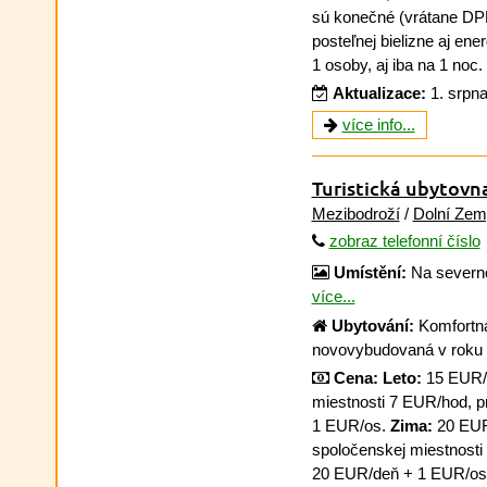
sú konečné (vrátane DPH
posteľnej bielizne aj ener
1 osoby, aj iba na 1 noc.
Aktualizace:
1. srpn
více info...
Turistická ubytovn
Mezibodroží
/
Dolní Zem
zobraz telefonní číslo
Umístění:
Na severno
více...
Ubytování:
Komfortná
novovybudovaná v roku
Cena:
Leto:
15 EUR/o
miestnosti 7 EUR/hod, 
1 EUR/os.
Zima:
20 EUR
spoločenskej miestnosti
20 EUR/deň + 1 EUR/os