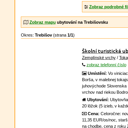
Zobraz podrobné fi
Zobraz mapu
ubytování na Trebišovsku
Okres:
Trebišov
(strana
1/1
)
Školní turistická 
Zemplínské vrchy
/
Toka
zobraz telefonní číslo
Umístění:
Vo vinicia
Borša, v malebnej tokajs
juhovýchode Slovenska
vrchov nad riekou Bodr
Ubytování:
Ubytovňa
20 lôžok (5 izieb, v každ
Cena:
Celoročne: nov
11,35 EUR/os/noc, starš
na chodbe, cena z roku