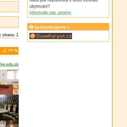
ubytování?
Informujte nás, prosím
Spolupracujeme s
 stranu: 1
?? %
ke.edu.sk