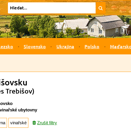
lezsko
Slovensko
Ukrajina
Polsko
Maďarsk
išovsku
es Trebišov)
šovsko
vinařské ubytovny
vna
vinařské
Zrušit filtry