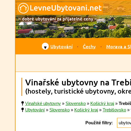
– dobré ubytování za přijatelné ceny –
Ubytování
Čechy
Morava a S
▼
Vinařské ubytovny na Treb
(hostely, turistické ubytovny, okr
Vinařské ubytovny
»
Slovensko
»
Košický kraj
»
Trebi
Ubytování
»
Slovensko
»
Košický kraj
»
Trebišovsko
»
Použité filtry:
ubyto