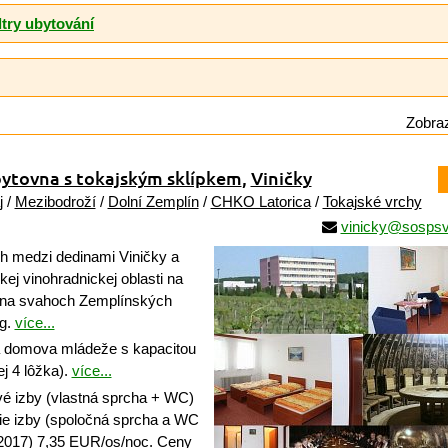
ltry ubytování
Zobraz
ubytovna s tokajským sklípkem
,
Viničky
j
/
Mezibodroží
/
Dolní Zemplín
/
CHKO Latorica
/
Tokajské vrchy
vinicky@sospsv
ch medzi dedinami Viničky a
kej vinohradnickej oblasti na
 na svahoch Zemplínských
og.
více...
 domova mládeže s kapacitou
ej 4 lôžka).
více...
é izby (vlastná sprcha + WC)
ie izby (spoločná sprcha a WC
 2017) 7,35 EUR/os/noc. Ceny