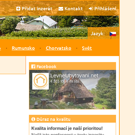
Přidat inzerát
Kontakt
Přihlášení
Jazyk:
o
Rumunsko
Chorvatsko
Svět
Facebook
LevneUbytovani.net
4 301 to se mi líbí
Důraz na kvalitu
Kvalita informací je naší prioritou!
Našli jste nepřesnost v textu inzerátu