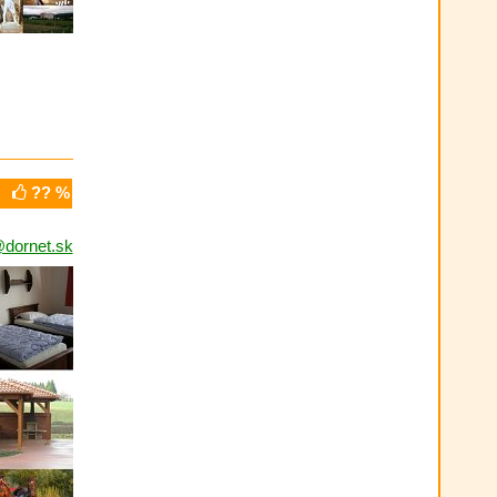
?? %
dornet.sk