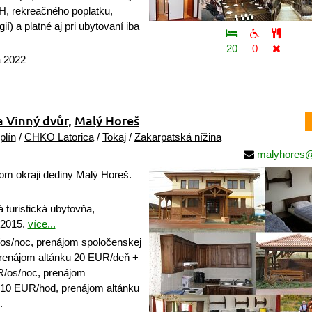
, rekreačného poplatku,
gií) a platné aj pri ubytovaní iba
20
0
a 2022
a Vinný dvůr
,
Malý Horeš
plín
/
CHKO Latorica
/
Tokaj
/
Zakarpatská nížina
malyhores@
m okraji dediny Malý Horeš.
 turistická ubytovňa,
 2015.
více...
s/noc, prenájom spoločenskej
prenájom altánku 20 EUR/deň +
/os/noc, prenájom
 10 EUR/hod, prenájom altánku
.