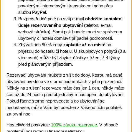
povolenými internetovými transakcemi nebo přes
službu PayPal.
Bezprostředně poté na svůj e-mail
obdržíte kontaktní
údaje rezervovaného ubytování
(telefon, e-mail,
webová stránka). Sami pak budete moci se správcem
ubytovny či hotelu domluvit případné podrobnosti.
Zbývajících 90 % ceny
zaplatíte až na místě
po
příjezdu do hostelu či hotelu. U skupinových pobytů (9 a
více osob) může být zbytek částky stržen již 4 týdny
před plánovaným příjezdem.
Rezervaci ubytování můžete zrušit do doby, kterou má dané
ubytování uvedeno ve storno podmínkách v jeho prezentaci.
Někdy na zrušení rezervace máte čas jen 1 den, někdy máte
čas až do 24 hodin před objednaným nástupem do ubytování.
Pokud řádné storno neprovedete a do ubytování se
nedostavíte, může Vám být odečten z Vašeho účtu poplatek
za první noc.
HostelWorld poskytuje
100% záruku rezervace
. V případě
problémů poskytnou i finanční satisfakci.