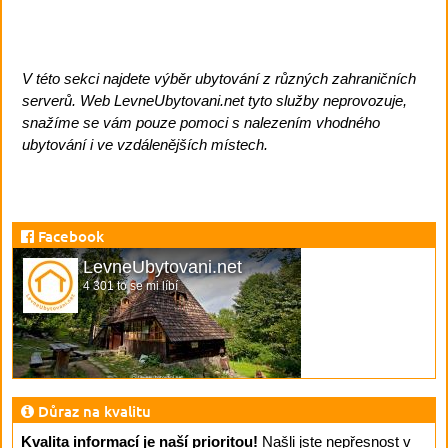
V této sekci najdete výběr ubytování z různých zahraničních
serverů. Web LevneUbytovani.net tyto služby neprovozuje,
snažíme se vám pouze pomoci s nalezením vhodného
ubytování i ve vzdálenějších místech.
Facebook
LevneUbytovani.net
4 301 to se mi líbí
Důraz na kvalitu
Kvalita informací je naší prioritou!
Našli jste nepřesnost v