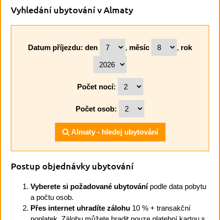
Vyhledání ubytování v Almaty
Datum příjezdu:
den
,
měsíc
,
rok
Počet nocí:
Počet osob:
Almaty - hledej ubytování
Postup objednávky ubytování
Vyberete si požadované ubytování
podle data pobytu
a počtu osob.
Přes internet uhradíte zálohu
10 % + transakční
poplatek. Zálohu můžete hradit pouze platební kartou s