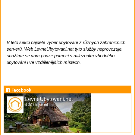
V této sekci najdete výběr ubytování z různých zahraničních
serverů. Web LevneUbytovani.net tyto služby neprovozuje,
snažíme se vám pouze pomoci s nalezením vhodného
ubytování i ve vzdálenějších místech.
Facebook
LevneUbytovani.net
4 301 to se mi líbí