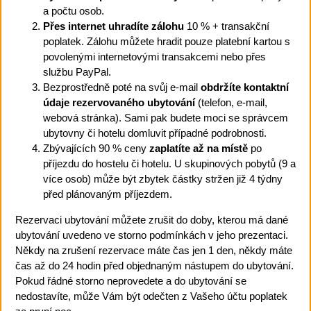
a počtu osob.
Přes internet uhradíte zálohu
10 % + transakční
poplatek. Zálohu můžete hradit pouze platební kartou s
povolenými internetovými transakcemi nebo přes
službu PayPal.
Bezprostředně poté na svůj e-mail
obdržíte kontaktní
údaje rezervovaného ubytování
(telefon, e-mail,
webová stránka). Sami pak budete moci se správcem
ubytovny či hotelu domluvit případné podrobnosti.
Zbývajících 90 % ceny
zaplatíte až na místě
po
příjezdu do hostelu či hotelu. U skupinových pobytů (9 a
více osob) může být zbytek částky stržen již 4 týdny
před plánovaným příjezdem.
Rezervaci ubytování můžete zrušit do doby, kterou má dané
ubytování uvedeno ve storno podmínkách v jeho prezentaci.
Někdy na zrušení rezervace máte čas jen 1 den, někdy máte
čas až do 24 hodin před objednaným nástupem do ubytování.
Pokud řádné storno neprovedete a do ubytování se
nedostavíte, může Vám být odečten z Vašeho účtu poplatek