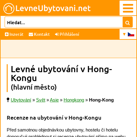
Inzerát
Kontakt
Přihlášení
Levné ubytování v Hong-
Kongu
(hlavní město)
Ubytování
»
Svět
»
Asie
»
Hongkong
»
Hong-Kong
Recenze na ubytování v Hong-Kongu
Před samotnou objednávkou ubytovny, hostelu či hotelu
doporučuji prohlédnout si recenze ubytování přímo na webu