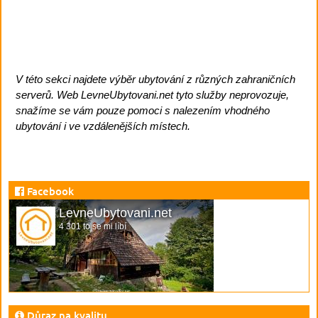
V této sekci najdete výběr ubytování z různých zahraničních
serverů. Web LevneUbytovani.net tyto služby neprovozuje,
snažíme se vám pouze pomoci s nalezením vhodného
ubytování i ve vzdálenějších místech.
Facebook
LevneUbytovani.net
4 301 to se mi líbí
Důraz na kvalitu