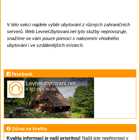
V této sekci najdete výběr ubytování z různých zahraničních
serverů. Web LevneUbytovani.net tyto služby neprovozuje,
snažíme se vám pouze pomoci s nalezením vhodného
ubytování i ve vzdálenějších místech.
Facebook
LevneUbytovani.net
4 301 to se mi líbí
Důraz na kvalitu
Kvalita informací je naší prioritou!
Našli jste nepřesnost v