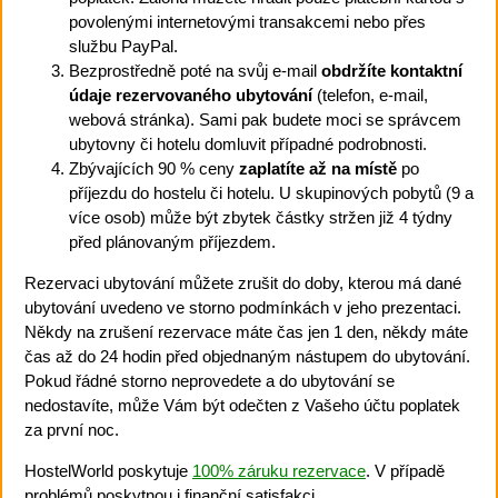
povolenými internetovými transakcemi nebo přes
službu PayPal.
Bezprostředně poté na svůj e-mail
obdržíte kontaktní
údaje rezervovaného ubytování
(telefon, e-mail,
webová stránka). Sami pak budete moci se správcem
ubytovny či hotelu domluvit případné podrobnosti.
Zbývajících 90 % ceny
zaplatíte až na místě
po
příjezdu do hostelu či hotelu. U skupinových pobytů (9 a
více osob) může být zbytek částky stržen již 4 týdny
před plánovaným příjezdem.
Rezervaci ubytování můžete zrušit do doby, kterou má dané
ubytování uvedeno ve storno podmínkách v jeho prezentaci.
Někdy na zrušení rezervace máte čas jen 1 den, někdy máte
čas až do 24 hodin před objednaným nástupem do ubytování.
Pokud řádné storno neprovedete a do ubytování se
nedostavíte, může Vám být odečten z Vašeho účtu poplatek
za první noc.
HostelWorld poskytuje
100% záruku rezervace
. V případě
problémů poskytnou i finanční satisfakci.