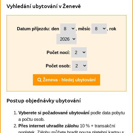
Vyhledání ubytování v Ženevě
Datum příjezdu:
den
,
měsíc
,
rok
Počet nocí:
Počet osob:
Ženeva - hledej ubytování
Postup objednávky ubytování
Vyberete si požadované ubytování
podle data pobytu
a počtu osob.
Přes internet uhradíte zálohu
10 % + transakční
poplatek. Zálohu můžete hradit pouze platební kartou s