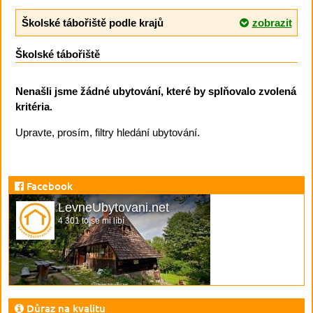
Školské tábořiště podle krajů
zobrazit
Školské tábořiště
Nenašli jsme žádné ubytování, které by splňovalo zvolená
kritéria.
Upravte, prosím, filtry hledání ubytování.
Facebook
LevneUbytovani.net
4 301 to se mi líbí
Důraz na kvalitu