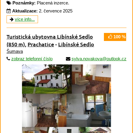
Poznámky:
Placená inzerce.
Aktualizace:
2. července 2025
více info...
Turistická ubytovna Libínské Sedlo
100 %
(850 m)
,
Prachatice
-
Libínské Sedlo
Šumava
zobraz telefonní číslo
sylva.novakova@outlook.cz