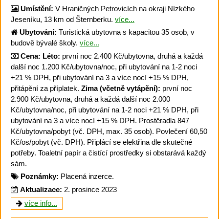
Umístění:
V Hraničných Petrovicích na okraji Nízkého
Jeseníku, 13 km od Šternberku.
více...
Ubytování:
Turistická ubytovna s kapacitou 35 osob, v
budově bývalé školy.
více...
Cena:
Léto:
první noc 2.400 Kč/ubytovna, druhá a každá
další noc 1.200 Kč/ubytovna/noc, při ubytování na 1-2 noci
+21 % DPH, při ubytování na 3 a více nocí +15 % DPH,
přitápění za příplatek.
Zima (včetně vytápění):
první noc
2.900 Kč/ubytovna, druhá a každá další noc 2.000
Kč/ubytovna/noc, při ubytování na 1-2 noci +21 % DPH, při
ubytování na 3 a více nocí +15 % DPH. Prostěradla 847
Kč/ubytovna/pobyt (vč. DPH, max. 35 osob). Povlečení 60,50
Kč/os/pobyt (vč. DPH). Připlácí se elektřina dle skutečné
potřeby. Toaletní papír a čistící prostředky si obstarává každý
sám.
Poznámky:
Placená inzerce.
Aktualizace:
2. prosince 2023
více info...