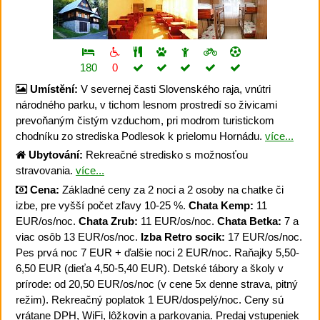
180
0
Umístění:
V severnej časti Slovenského raja, vnútri
národného parku, v tichom lesnom prostredí so živicami
prevoňaným čistým vzduchom, pri modrom turistickom
chodníku zo strediska Podlesok k prielomu Hornádu.
více...
Ubytování:
Rekreačné stredisko s možnosťou
stravovania.
více...
Cena:
Základné ceny za 2 noci a 2 osoby na chatke či
izbe, pre vyšší počet zľavy 10-25 %.
Chata Kemp:
11
EUR/os/noc.
Chata Zrub:
11 EUR/os/noc.
Chata Betka:
7 a
viac osôb 13 EUR/os/noc.
Izba Retro socik:
17 EUR/os/noc.
Pes prvá noc 7 EUR + ďalšie noci 2 EUR/noc. Raňajky 5,50-
6,50 EUR (dieťa 4,50-5,40 EUR). Detské tábory a školy v
prírode: od 20,50 EUR/os/noc (v cene 5x denne strava, pitný
režim). Rekreačný poplatok 1 EUR/dospelý/noc. Ceny sú
vrátane DPH, WiFi, lôžkovin a parkovania. Predaj vstupeniek