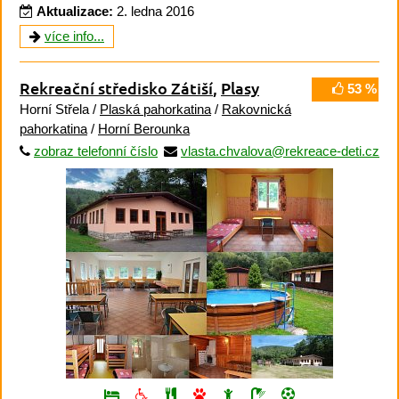
Aktualizace:
2. ledna 2016
více info...
Rekreační středisko Zátiší
,
Plasy
53 %
Horní Střela /
Plaská pahorkatina
/
Rakovnická
pahorkatina
/
Horní Berounka
zobraz telefonní číslo
vlasta.chvalova@rekreace-deti.cz