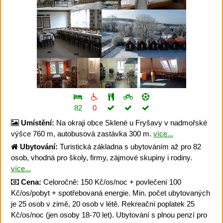
82
0
Umístění:
Na okraji obce Sklené u Fryšavy v nadmořské
výšce 760 m, autobusová zastávka 300 m.
více...
Ubytování:
Turistická základna s ubytováním až pro 82
osob, vhodná pro školy, firmy, zájmové skupiny i rodiny.
více...
Cena:
Celoročně: 150 Kč/os/noc + povlečení 100
Kč/os/pobyt + spotřebovaná energie. Min. počet ubytovaných
je 25 osob v zimě, 20 osob v létě. Rekreační poplatek 25
Kč/os/noc (jen osoby 18-70 let). Ubytování s plnou penzí pro