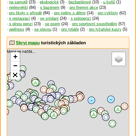
na samotě
(23)
ekologické
(3)
bezbariérové
(10)
u koňů
(1)
nejlevnější
(84)
s bazénem
(9)
pro firemní akce
(23)
pro školy v přírodě
(84)
pro rodiny s dětmi
(14)
pro cyklisty
(62)
s restaurací
(4)
se snídaní
(24)
s polopenzí
(24)
s plnou penzí
(23)
se psem
(24)
pro sportovní soustředění
(57)
wellness
(4)
se slevou
(1)
pro rybáře
(2)
pro lyžařské kurzy
(5)
Skryj mapu
turistických základen
Mapa se načítá...
+
−