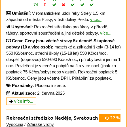
74
0
Umístění:
V romantickém údolí řeky Střely 1,5 km
západně od města Plasy, v ústí doliny Peklo.
více...
Ubytování:
Rekreační středisko pro školy v přírodě,
tábory, sportovní soustředění a jiné dětské pobyty.
více...
Cena:
Ceny jsou včetně stravy 5x denně!
Skupinové
pobyty (10 a více osob):
mateřské a základní školy (3-14 let)
550 Kč/os/noc, střední školy (15-18 let) 590 Kč/os/noc,
dospělí (doprovod) 590-690 Kč/os/noc, i při ubytování jen na 1
noc. Povlečení je v ceně u pobytů na 4 a více nocí (jinak za
poplatek 75 Kč/os/pobyt nebo vlastní). Rekreační poplatek 5
Kč/os/noc. Ceny jsou včetně DPH. Přitápění za poplatek.
Poznámky:
Placená inzerce.
Aktualizace:
2. června 2025
více info...
Rekreační středisko Naděje
,
Svratouch
?? %
Vysočina
/
Žďárské vrchy