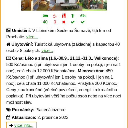
40
0
Umístění:
V Libínském Sedle na Šumavě, 6,5 km od
Prachatic.
více...
Ubytování:
Turistická ubytovna (základna) s kapacitou 40
osob v 8 pokojích.
více...
Cena:
Léto a zima (1.6.-30.9., 21.12.-31.3., Velikonoce):
500 Kč/os/noc (i při ubytování jen 1 osoby na pokoji, i jen na 1
noc), celá chata 12.000 Kč/chata/noc.
Mimosezóna:
450
Kč/os/noc (i při ubytování jen 1 osoby na pokoji, i jen na 1
noc), celá chata 11.000 Kč/chata/noc. Přistýlka 200 Kč/noc.
Ceny jsou konečné (včetně povlečení, energií i rekreačního
poplatku). Při ubytování většího počtu osob nebo na více nocí
možnost slev.
Poznámky:
Placená inzerce.
Aktualizace:
2. prosince 2022
více info...