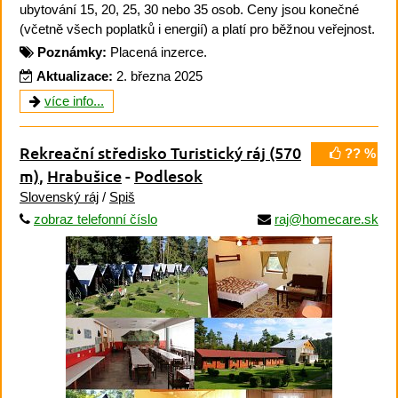
ubytování 15, 20, 25, 30 nebo 35 osob. Ceny jsou konečné
(včetně všech poplatků i energií) a platí pro běžnou veřejnost.
Poznámky:
Placená inzerce.
Aktualizace:
2. března 2025
více info...
Rekreační středisko Turistický ráj
(570
?? %
m)
,
Hrabušice
-
Podlesok
Slovenský ráj
/
Spiš
zobraz telefonní číslo
raj@homecare.sk