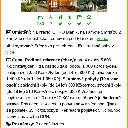
230
Umístění:
Na hranici CHKO Blaník, na samotě Smršťov 2
km jižně od městečka Louňovice pod Blaníkem.
více...
Ubytování:
Středisko pro rekreaci dětí i rodinné pobyty.
více...
Cena:
Rodinná rekreace (chaty):
pro 4 osoby 5.600
Kč/chata/týden + za každou další osobu 1.000 Kč/os/týden,
polopenze 1.050 Kč/os/týden (do 14 let 800 Kč), plná penze
1.400 Kč (do 14 let 1.050 Kč).
Skupinové pobyty (10 a více
osob):
základní školy (do 14 let) 300 Kč/os/noc, střední školy
(do 18 let) 310 Kč/os/noc, dospělí 325 Kč/os/noc, při
ubytování jen na 1-3 noci +10 Kč/os/noc.
V ceně je 5x denně
strava
. Povlečení je v ceně u pobytů na 4 a více nocí (jinak
za poplatek 35 Kč/os/pobyt). Rekreační poplatek 5 Kč/os/noc.
Ceny jsou včetně DPH.
Poznámky:
Placená inzerce.