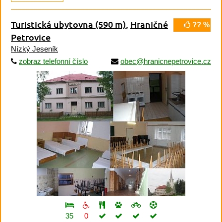
Turistická ubytovna
(590 m)
,
Hraničné
?? %
Petrovice
Nízký Jeseník
zobraz telefonní číslo
obec@hranicnepetrovice.cz
35
0