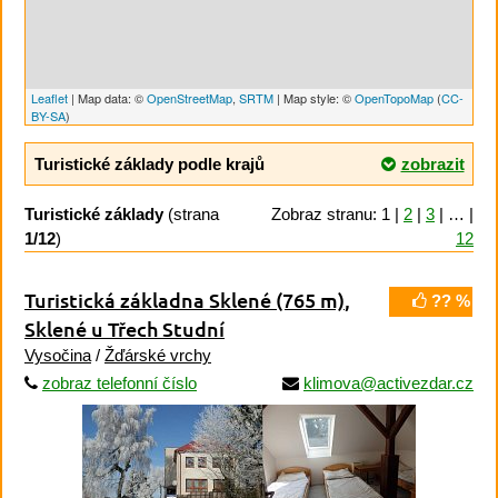
Leaflet
| Map data: ©
OpenStreetMap
,
SRTM
| Map style: ©
OpenTopoMap
(
CC-
BY-SA
)
Turistické základy podle krajů
zobrazit
Turistické základy
(strana
Zobraz stranu: 1 |
2
|
3
| … |
1/12
)
12
Turistická základna Sklené
(765 m)
,
?? %
Sklené u Třech Studní
Vysočina
/
Žďárské vrchy
zobraz telefonní číslo
klimova@activezdar.cz