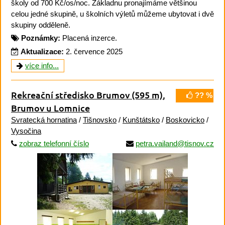
školy od 700 Kč/os/noc. Základnu pronajímáme většinou
celou jedné skupině, u školních výletů můžeme ubytovat i dvě
skupiny odděleně.
Poznámky:
Placená inzerce.
Aktualizace:
2. července 2025
více info...
Rekreační středisko Brumov
(595 m)
,
?? %
Brumov u Lomnice
Svratecká hornatina
/
Tišnovsko
/
Kunštátsko
/
Boskovicko
/
Vysočina
zobraz telefonní číslo
petra.vailand@tisnov.cz