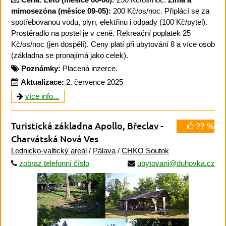
mimosezóna (měsíce 09-05):
200 Kč/os/noc. Připlácí se za
spotřebovanou vodu, plyn, elektřinu i odpady (100 Kč/pytel).
Prostěradlo na postel je v ceně. Rekreační poplatek 25
Kč/os/noc (jen dospělí). Ceny platí při ubytování 8 a více osob
(základna se pronajímá jako celek).
Poznámky:
Placená inzerce.
Aktualizace:
2. července 2025
více info...
Turistická základna Apollo
,
Břeclav
-
?? %
Charvátská Nová Ves
Lednicko-valtický areál
/
Pálava
/
CHKO Soutok
zobraz telefonní číslo
ubytovani@duhovka.cz