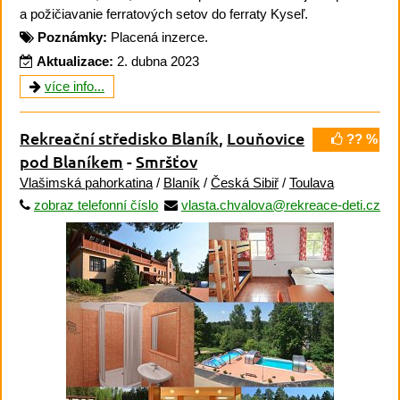
a požičiavanie ferratových setov do ferraty Kyseľ.
Poznámky:
Placená inzerce.
Aktualizace:
2. dubna 2023
více info...
Rekreační středisko Blaník
,
Louňovice
?? %
pod Blaníkem
-
Smršťov
Vlašimská pahorkatina
/
Blaník
/
Česká Sibiř
/
Toulava
zobraz telefonní číslo
vlasta.chvalova@rekreace-deti.cz