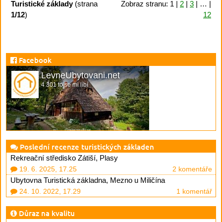
Turistické základy
(strana
Zobraz stranu: 1 |
2
|
3
| … |
1/12
)
12
Facebook
LevneUbytovani.net
4 301 to se mi líbí
Poslední recenze turistických základen
Rekreační středisko Zátiší, Plasy
19. 6. 2025, 17.25
2 komentáře
Ubytovna Turistická základna, Mezno u Miličína
24. 10. 2022, 17.29
1 komentář
Důraz na kvalitu