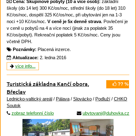
Cena:
Skupinové pobyty (10 a více osob):
základní
školy (do 14 let) 300 Kč/os/noc, střední školy (do 18 let) 310
Kč/os/noc, dospělí 325 Kč/os/noc, při ubytování jen na 1-3
noci +10 Kč/os/noc.
V ceně je 5x denně strava
. Povlečení je
v ceně u pobytů na 4 a více nocí (jinak za poplatek 35
Kč/os/pobyt). Rekreační poplatek 5 Kč/os/noc. Ceny jsou
včetně DPH.
Poznámky:
Placená inzerce.
Aktualizace:
2. ledna 2016
více info...
Turistická základna Kančí obora
,
?? %
Břeclav
Lednicko-valtický areál
/
Pálava
/
Slovácko
/
Podluží
/
CHKO
Soutok
zobraz telefonní číslo
ubytovani@duhovka.cz