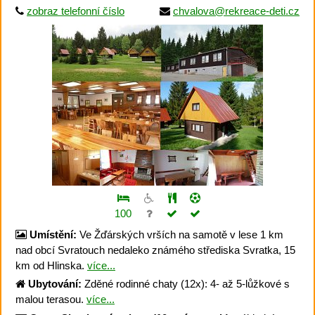
zobraz telefonní číslo
chvalova@rekreace-deti.cz
100
Umístění:
Ve Žďárských vrších na samotě v lese 1 km
nad obcí Svratouch nedaleko známého střediska Svratka, 15
km od Hlinska.
více...
Ubytování:
Zděné rodinné chaty (12x): 4- až 5-lůžkové s
malou terasou.
více...