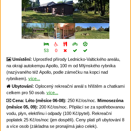
53
0
Umístění:
Uprostřed přírody Lednicko-Valtického areálu,
na okraji autokempu Apollo, 100 m od Mlýnského rybníka
(nazývaného též Apollo, podle zámečku na kopci nad
rybníkem).
více...
Ubytování:
Oplocený rekreační areál s hřištěm a chatkami
celkem pro 50 osob.
více...
Cena:
Léto (měsíce 06-08):
250 Kč/os/noc.
Mimosezóna
(měsíce 05, 09):
200 Kč/os/noc. Připlácí se za spotřebovanou
vodu, plyn, elektřinu i odpady (100 Kč/pytel). Rekreační
poplatek 25 Kč/os/noc (jen dospělí). Ceny platí při ubytování 8
a více osob (základna se pronajímá jako celek).