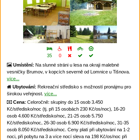
35
0
Umístění:
Na slunné stráni u lesa na okraji malebné
vesničky Brumov, v kopcích severně od Lomnice u Tišnova.
více...
Ubytování:
Rekreační středisko s možností pronájmu pro
širokou veřejnost.
více...
Cena:
Celoročně: skupiny do 15 osob 3.450
Kč/středisko/noc (tj. při 15 osobách 230 Kč/os/noc), 16-20
osob 4.600 Kč/středisko/noc, 21-25 osob 5.750
Kč/středisko/noc, 26-30 osob 6.900 Kč/středisko/noc, 31-35
osob 8.050 Kč/středisko/noc. Ceny platí při ubytování na 1-2
noci, při pobytu na 3 a více nocí sleva na 198 Kč/os/noc při