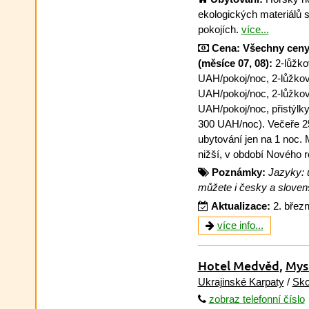
ekologických materiálů 
pokojích.
více...
Cena:
Všechny ceny 
(měsíce 07, 08):
2-lůžko
UAH/pokoj/noc, 2-lůžkov
UAH/pokoj/noc, 2-lůžko
UAH/pokoj/noc, přistýlk
300 UAH/noc). Večeře 25
ubytování jen na 1 noc. 
nižší, v období Nového 
Poznámky:
Jazyky: u
můžete i česky a sloven
Aktualizace:
2. břez
více info...
Hotel Medvěd
,
Mys
Ukrajinské Karpaty
/
Sko
zobraz telefonní číslo