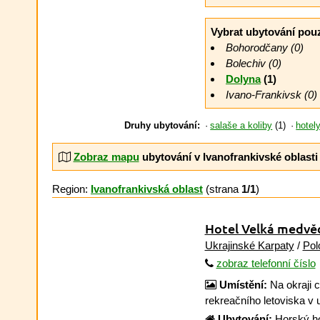
Vybrat ubytování pou
Bohorodčany (0)
Bolechiv (0)
Dolyna
(1)
Ivano-Frankivsk (0)
Druhy ubytování:
salaše a koliby
(1)
hotel
Zobraz mapu
ubytování v Ivanofrankivské oblasti
Region:
Ivanofrankivská oblast
(strana
1/1
)
Hotel Velká medvě
Ukrajinské Karpaty
/
Pol
zobraz telefonní číslo
Umístění:
Na okraji 
rekreačního letoviska v
Ubytování:
Horský hot