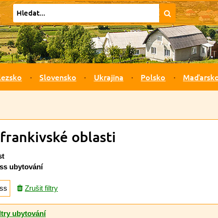
lezsko
Slovensko
Ukrajina
Polsko
Maďarsk
frankivské oblasti
st
ss ubytování
ess
Zrušit filtry
ltry ubytování