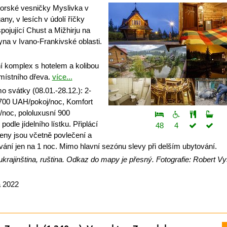
horské vesničky Myslivka v
ny, v lesích v údolí říčky
pojující Chust a Mižhirju na
na v Ivano-Frankivské oblasti.
 komplex s hotelem a kolibou
místního dřeva.
více...
 svátky (08.01.-28.12.): 2-
700 UAH/pokoj/noc, Komfort
/noc, pololuxusní 900
dle jídelního lístku. Připlácí
48
4
eny jsou včetně povlečení a
tování jen na 1 noc. Mimo hlavní sezónu slevy při delším ubytování.
krajinština, ruština. Odkaz do mapy je přesný. Fotografie: Robert Vys
a 2022