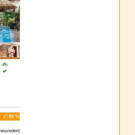
85 %
neuveden)