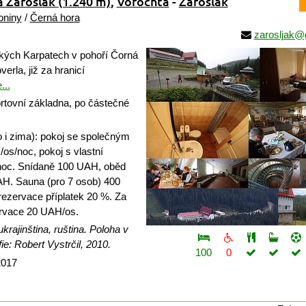
a Zaroslak
(1.240 m)
,
Vorochta
-
Zaroslak
oniny
/
Černá hora
zarosljak@
kých Karpatech v pohoří Čorná
erla, již za hranicí
...
rtovní základna, po částečné
o i zima): pokoj se společným
os/noc, pokoj s vlastní
oc. Snídaně 100 UAH, oběd
H. Sauna (pro 7 osob) 400
ezervace příplatek 20 %. Za
ervace 20 UAH/os.
krajinština, ruština. Poloha v
e: Robert Vystrčil, 2010.
100
0
2017