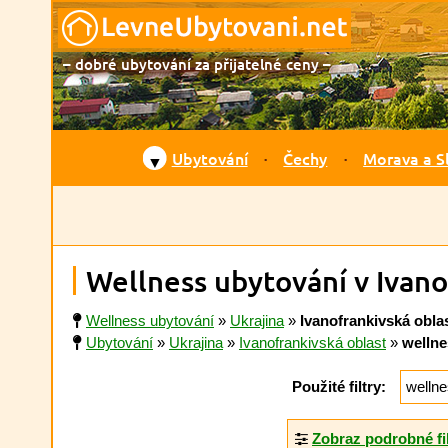
– dobré ubytování za přijatelné ceny –
Ubytování
Čechy
Morava a S
▼
Wellness ubytování v Ivano
Wellness ubytování
»
Ukrajina
»
Ivanofrankivská obla
Ubytování
»
Ukrajina
»
Ivanofrankivská oblast
»
wellne
Použité filtry:
welln
Zobraz podrobné fi