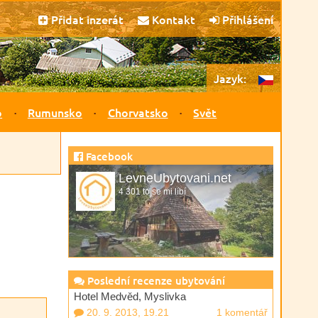
Přidat inzerát
Kontakt
Přihlášení
Jazyk:
o
Rumunsko
Chorvatsko
Svět
Facebook
LevneUbytovani.net
4 301 to se mi líbí
Poslední recenze ubytování
Hotel Medvěd, Myslivka
20. 9. 2013, 19.21
1 komentář