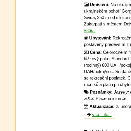
Umístění:
Na okraji 
ukrajinském pohoří Gorga
Sviča, 250 m od silnice s
Zakarpatí s městem Doly
více...
Ubytování:
Rekreační
postavený především z 
Cena:
Celoročně mimo
lůžkový pokoj Standard 
(rodinný) 800 UAH/pokoj
UAH/pokoj/noc. Snídaně po
se rekreační poplatek. C
ručníků a platí i při uby
Poznámky:
Jazyky: u
2013.
Placená inzerce.
Aktualizace:
2. únor
více info...