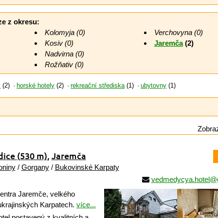
ze z okresu:
Kolomyja (0)
Verchovyna (0)
Kosiv (0)
Jaremča
(2)
Nadvirna (0)
Rožňativ (0)
y
(2)
horské hotely
(2)
rekreační střediska
(1)
ubytovny
(1)
Zobraz
dice
(530 m)
,
Jaremča
oniny
/
Gorgany
/
Bukovinské Karpaty
vedmedycya.hotel@
centra Jaremče, velkého
 ukrajinských Karpatech.
více...
el postavený z kvalitních a