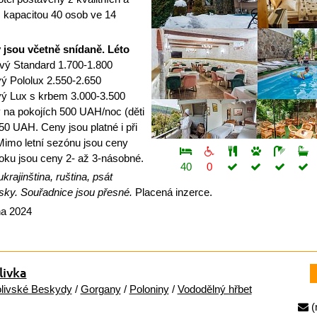
s kapacitou 40 osob ve 14
jsou včetně snídaně.
Léto
vý Standard 1.700-1.800
ý Pololux 2.550-2.650
vý Lux s krbem 3.000-3.500
y na pokojích 500 UAH/noc (děti
0 UAH. Ceny jsou platné i při
Mimo letní sezónu jsou ceny
roku jsou ceny 2- až 3-násobné.
40
0
krajinština, ruština, psát
sky. Souřadnice jsou přesné.
Placená inzerce.
na 2024
livka
livské Beskydy
/
Gorgany
/
Poloniny
/
Vododělný hřbet
(