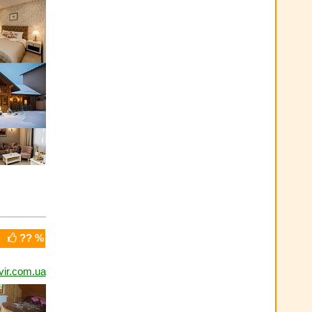
?? %
vir.com.ua