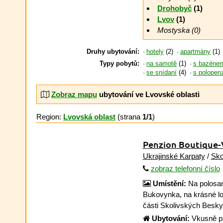
Drohobyč
(1)
Lvov
(1)
Mostyska (0)
Druhy ubytování:
hotely
(2)
apartmány
(1)
Typy pobytů:
na samotě
(1)
s bazéne
se snídaní
(4)
s polopen
Zobraz mapu
ubytování ve Lvovské oblasti
Region:
Lvovská oblast
(strana
1/1
)
Penzion Boutique-V
Ukrajinské Karpaty
/
Sko
zobraz telefonní číslo
Umístění:
Na polosam
Bukovynka, na krásné lo
části Skolivských Besk
Ubytování:
Vkusně p