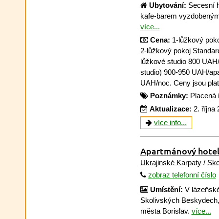
Ubytování:
Secesní ho
kafe-barem vyzdobeným 
více...
Cena:
1-lůžkový pok
2-lůžkový pokoj Standar
lůžkové studio 800 UAH/
studio) 900-950 UAH/apa
UAH/noc. Ceny jsou platn
Poznámky:
Placená 
Aktualizace:
2. října
více info...
Apartmánový hotel
Ukrajinské Karpaty
/
Sko
zobraz telefonní číslo
Umístění:
V lázeňsk
Skolivských Beskydech, 
města Borislav.
více...