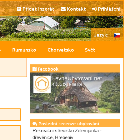
Přidat inzerát
Kontakt
Přihlášení
Jazyk:
o
Rumunsko
Chorvatsko
Svět
Facebook
LevneUbytovani.net
4 301 to se mi líbí
Poslední recenze ubytování
Rekreační středisko Zelemjanka -
dřevěnice, Hrebeniv