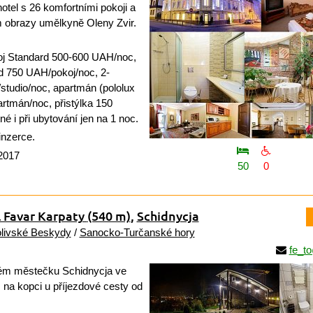
tel s 26 komfortními pokoji a
obrazy umělkyně Oleny Zvir.
oj Standard 500-600 UAH/noc,
d 750 UAH/pokoj/noc, 2-
studio/noc, apartmán (pololux
rtmán/noc, přistýlka 150
é i při ubytování jen na 1 noc.
inzerce.
 2017
50
0
 Favar Karpaty
(540 m)
,
Schidnycja
livské Beskydy
/
Sanocko-Turčanské hory
fe_t
ém městečku Schidnycja ve
na kopci u příjezdové cesty od