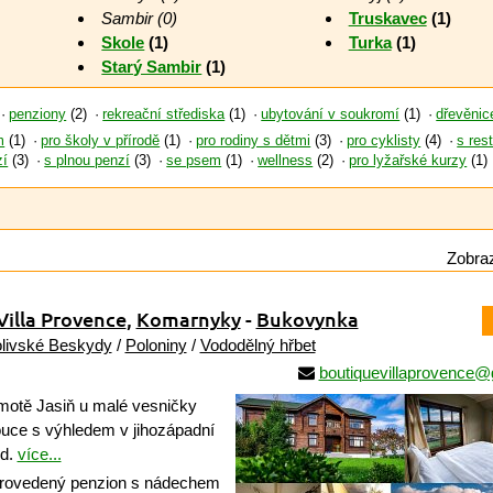
Sambir (0)
Truskavec
(1)
Skole
(1)
Turka
(1)
Starý Sambir
(1)
penziony
(2)
rekreační střediska
(1)
ubytování v soukromí
(1)
dřevěnic
m
(1)
pro školy v přírodě
(1)
pro rodiny s dětmi
(3)
pro cyklisty
(4)
s res
zí
(3)
s plnou penzí
(3)
se psem
(1)
wellness
(2)
pro lyžařské kurzy
(1)
Zobraz
illa Provence
,
Komarnyky
-
Bukovynka
livské Beskydy
/
Poloniny
/
Vododělný hřbet
boutiquevillaprovence
otě Jasiň u malé vesničky
uce s výhledem v jihozápadní
yd.
více...
rovedený penzion s nádechem