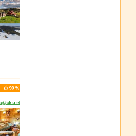
90 %
a@ukr.net