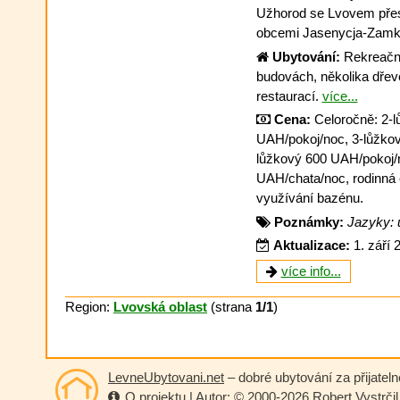
Užhorod se Lvovem pře
obcemi Jasenycja-Zamk
Ubytování:
Rekreační
budovách, několika dřev
restaurací.
více...
Cena:
Celoročně: 2-l
UAH/pokoj/noc, 3-lůžkov
lůžkový 600 UAH/pokoj/n
UAH/chata/noc, rodinná 
využívání bazénu.
Poznámky:
Jazyky: u
Aktualizace:
1. září 
více info...
Region:
Lvovská oblast
(strana
1/1
)
LevneUbytovani.net
– dobré ubytování za přijatel
O projektu
| Autor: © 2000-2026
Robert Vystrčil