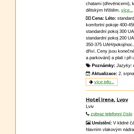
chatami (dřevěnicemi), 
dětským hřištěm.
více...
Cena:
Léto:
standard
komfortní pokoje 400-4
standardní pokoj 300 U
standardní pokoj 200 UA
350-375 UAH/pokoj/noc.
dříví. Ceny jsou konečné
a parkování) a platí i při
Poznámky:
Jazyky: u
Aktualizace:
2. srpn
více info...
Hotel Irena
,
Lvov
Lviv
zobraz telefonní číslo
Umístění:
V klidné čá
hlavním vlakovým nádr