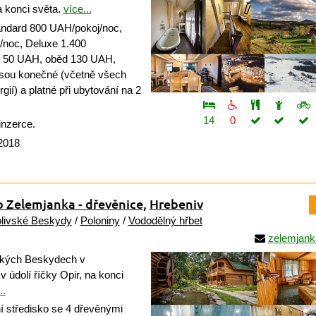
 konci světa.
více...
andard 800 UAH/pokoj/noc,
/noc, Deluxe 1.400
ě 50 UAH, oběd 130 UAH,
sou konečné (včetně všech
rgií) a platné při ubytování na 2
14
0
inzerce.
 2018
o Zelemjanka - dřevěnice
,
Hrebeniv
livské Beskydy
/
Poloniny
/
Vododělný hřbet
zelemjank
ských Beskydech v
v údolí říčky Opir, na konci
..
 středisko se 4 dřevěnými