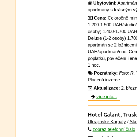
Ubytování:
Apartmáno
apartmány s krásným v
Cena:
Celoročně mimo
1.200-1.500 UAH/studio/n
osoby) 1.400-1.700 UAH
Deluxe (1-2 osoby) 1.7
apartmán se 2 ložnicemi
UAH/apartmán/noc. Ceny
poplatků, povlečení i ener
1 noc.
Poznámky:
Foto: R. 
Placená inzerce.
Aktualizace:
2. břez
více info...
Hotel Galant
,
Trus
Ukrajinské Karpaty
/
Sko
zobraz telefonní číslo