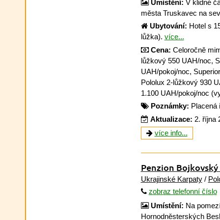
Umístění:
V klidné čá
města Truskavec na seve
Ubytování:
Hotel s 15
lůžka).
více...
Cena:
Celoročně mimo
lůžkový 550 UAH/noc, S
UAH/pokoj/noc, Superior
Pololux 2-lůžkový 930 U
1.100 UAH/pokoj/noc (v
Poznámky:
Placená 
Aktualizace:
2. října
více info...
Penzion Bojkovský
Ukrajinské Karpaty
/
Pol
zobraz telefonní číslo
Umístění:
Na pomezí
Hornodněsterských Beskyd