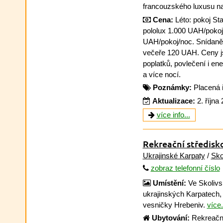
francouzského luxusu na
Cena:
Léto: pokoj St
pololux 1.000 UAH/pokoj
UAH/pokoj/noc. Snídan
večeře 120 UAH. Ceny j
poplatků, povlečení i ene
a více nocí.
Poznámky:
Placená 
Aktualizace:
2. října
více info...
Rekreační středisk
Ukrajinské Karpaty
/
Sko
zobraz telefonní číslo
Umístění:
Ve Skoliv
ukrajinských Karpatech, 
vesničky Hrebeniv.
více.
Ubytování:
Rekreační