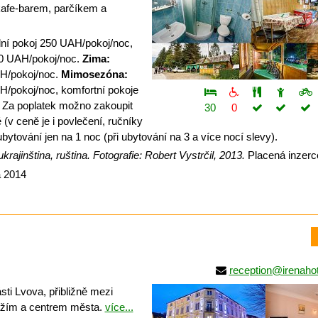
kafe-barem, parčíkem a
ní pokoj 250 UAH/pokoj/noc,
50 UAH/pokoj/noc.
Zima:
AH/pokoj/noc.
Mimosezóna:
H/pokoj/noc, komfortní pokoje
 Za poplatek možno zakoupit
30
0
 (v ceně je i povlečení, ručníky
 ubytování jen na 1 noc (při ubytování na 3 a více nocí slevy).
krajinština, ruština. Fotografie: Robert Vystrčil, 2013.
Placená inzerc
a 2014
reception@irenaho
sti Lvova, přibližně mezi
ažím a centrem města.
více...