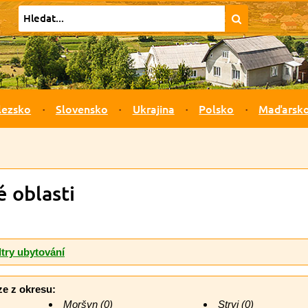
lezsko
Slovensko
Ukrajina
Polsko
Maďarsk
 oblasti
ltry ubytování
ze z okresu:
Moršyn (0)
Stryj (0)