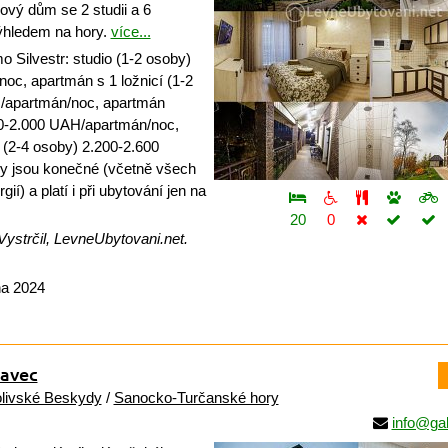
vý dům se 2 studii a 6
ýhledem na hory.
více...
 Silvestr: studio (1-2 osoby)
oc, apartmán s 1 ložnicí (1-2
/apartmán/noc, apartmán
00-2.000 UAH/apartmán/noc,
 (2-4 osoby) 2.200-2.600
 jsou konečné (včetně všech
gií) a platí i při ubytování jen na
20
0
Vystrčil, LevneUbytovani.net.
na 2024
kavec
livské Beskydy
/
Sanocko-Turčanské hory
info@gal