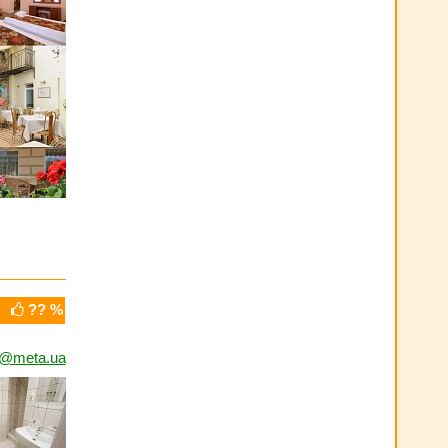
?? %
o@meta.ua