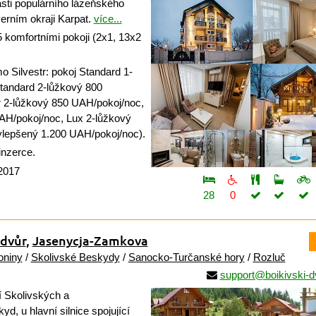
sti populárního lázeňského
rním okraji Karpat.
více...
 komfortními pokoji (2x1, 13x2
 Silvestr: pokoj Standard 1-
tandard 2-lůžkový 800
 2-lůžkový 850 UAH/pokoj/noc,
AH/pokoj/noc, Lux 2-lůžkový
ylepšený 1.200 UAH/pokoj/noc).
inzerce.
 2017
28
0
 dvůr
,
Jasenycja-Zamkova
oniny
/
Skolivské Beskydy
/
Sanocko-Turčanské hory
/
Rozluč
support@boikivski-d
 Skolivských a
, u hlavní silnice spojující