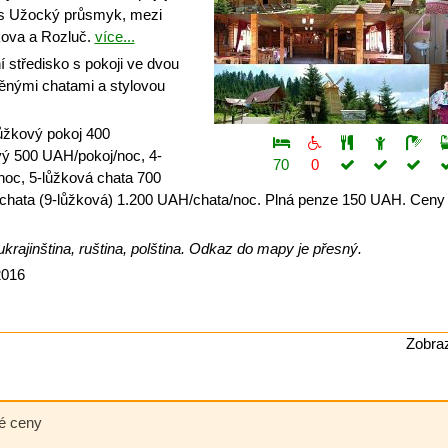
s Užocký průsmyk, mezi
ova a Rozluč.
více...
 středisko s pokoji ve dvou
ěnými chatami a stylovou
ůžkový pokoj 400
ý 500 UAH/pokoj/noc, 4-
70
0
oc, 5-lůžková chata 700
chata (9-lůžková) 1.200 UAH/chata/noc. Plná penze 150 UAH. Ceny 
krajinština, ruština, polština. Odkaz do mapy je přesný.
2016
Zobraz
né ceny