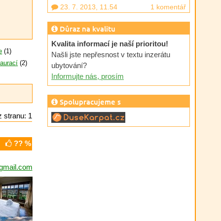
23. 7. 2013, 11.54
1 komentář
Důraz na kvalitu
Kvalita informací je naší prioritou!
e
(1)
Našli jste nepřesnost v textu inzerátu
taurací
(2)
ubytování?
Informujte nás, prosím
Spolupracujeme s
 stranu: 1
?? %
@gmail.com