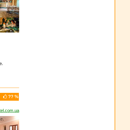
e.
?? %
tel.com.ua