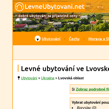
– dobré ubytování za přijatelné ceny –
Ubytování
Čechy
Morava a S
▼
Levné ubytování ve Lvovské
Ubytování
»
Ukrajina
»
Lvovská oblast
Zobraz podrobné fi
Vybrat ubytování pou
Boryslav (0)