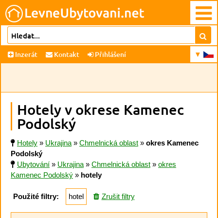
Inzerát
Kontakt
Přihlášení
Hotely v okrese Kamenec
Podolský
Hotely
»
Ukrajina
»
Chmelnická oblast
»
okres Kamenec
Podolský
Ubytování
»
Ukrajina
»
Chmelnická oblast
»
okres
Kamenec Podolský
»
hotely
Použité filtry:
hotel
Zrušit filtry