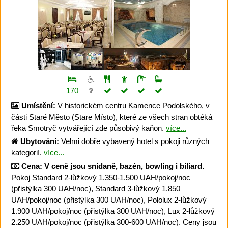
170
Umístění:
V historickém centru Kamence Podolského, v
části Staré Město (Stare Místo), které ze všech stran obtéká
řeka Smotryč vytvářející zde působivý kaňon.
více...
Ubytování:
Velmi dobře vybavený hotel s pokoji různých
kategorií.
více...
Cena:
V ceně jsou snídaně, bazén, bowling i biliard.
Pokoj Standard 2-lůžkový 1.350-1.500 UAH/pokoj/noc
(přistýlka 300 UAH/noc), Standard 3-lůžkový 1.850
UAH/pokoj/noc (přistýlka 300 UAH/noc), Pololux 2-lůžkový
1.900 UAH/pokoj/noc (přistýlka 300 UAH/noc), Lux 2-lůžkový
2.250 UAH/pokoj/noc (přistýlka 300-600 UAH/noc). Ceny jsou