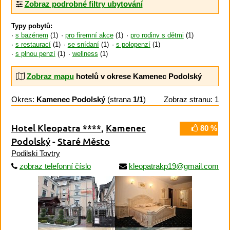
Zobraz podrobné filtry ubytování
Typy pobytů:
s bazénem
(1)
pro firemní akce
(1)
pro rodiny s dětmi
(1)
s restaurací
(1)
se snídaní
(1)
s polopenzí
(1)
s plnou penzí
(1)
wellness
(1)
Zobraz mapu
hotelů v okrese Kamenec Podolský
Okres:
Kamenec Podolský
(strana
1/1
)
Zobraz stranu: 1
Hotel Kleopatra ****
,
Kamenec
80 %
Podolský
-
Staré Město
Podilski Tovtry
zobraz telefonní číslo
kleopatrakp19@gmail.com