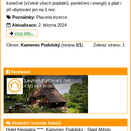
konečné (včetně všech poplatků, povlečení i energií) a platí i
při ubytování jen na 1 noc.
Poznámky:
Placená inzerce.
Aktualizace:
2. března 2024
více info...
Okres:
Kamenec Podolský
(strana
1/1
)
Zobraz stranu: 1
Facebook
LevneUbytovani.net
4 301 to se mi líbí
Poslední recenze hotelů
Hotel Kleopatra ****, Kamenec Podolský - Staré Město