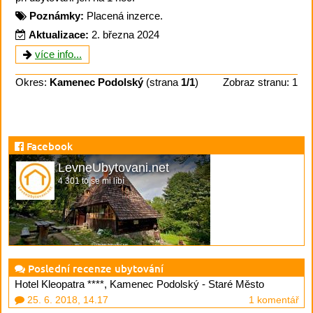
Poznámky:
Placená inzerce.
Aktualizace:
2. března 2024
více info...
Okres:
Kamenec Podolský
(strana
1/1
)
Zobraz stranu: 1
Facebook
LevneUbytovani.net
4 301 to se mi líbí
Poslední recenze ubytování
Hotel Kleopatra ****, Kamenec Podolský - Staré Město
25. 6. 2018, 14.17
1 komentář