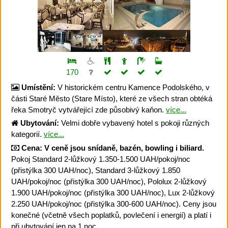
170
Umístění:
V historickém centru Kamence Podolského, v
části Staré Město (Stare Místo), které ze všech stran obtéká
řeka Smotryč vytvářející zde působivý kaňon.
více...
Ubytování:
Velmi dobře vybavený hotel s pokoji různých
kategorií.
více...
Cena:
V ceně jsou snídaně, bazén, bowling i biliard.
Pokoj Standard 2-lůžkový 1.350-1.500 UAH/pokoj/noc
(přistýlka 300 UAH/noc), Standard 3-lůžkový 1.850
UAH/pokoj/noc (přistýlka 300 UAH/noc), Pololux 2-lůžkový
1.900 UAH/pokoj/noc (přistýlka 300 UAH/noc), Lux 2-lůžkový
2.250 UAH/pokoj/noc (přistýlka 300-600 UAH/noc). Ceny jsou
konečné (včetně všech poplatků, povlečení i energií) a platí i
při ubytování jen na 1 noc.