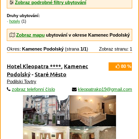
Zobraz podrobné filtry ubytování
Druhy ubytování:
hotely
(1)
Zobraz mapu
ubytování v okrese Kamenec Podolský
Okres:
Kamenec Podolský
(strana
1/1
)
Zobraz stranu: 1
Hotel Kleopatra ****
,
Kamenec
80 %
Podolský
-
Staré Město
Podilski Tovtry
zobraz telefonní číslo
kleopatrakp19@gmail.com