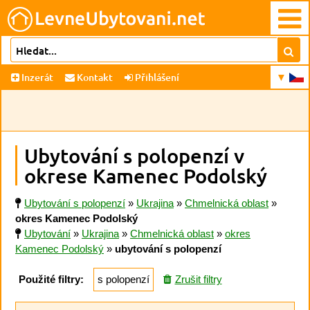
Inzerát
Kontakt
Přihlášení
Ubytování s polopenzí v
okrese Kamenec Podolský
Ubytování s polopenzí
»
Ukrajina
»
Chmelnická oblast
»
okres Kamenec Podolský
Ubytování
»
Ukrajina
»
Chmelnická oblast
»
okres
Kamenec Podolský
»
ubytování s polopenzí
Použité filtry:
s polopenzí
Zrušit filtry