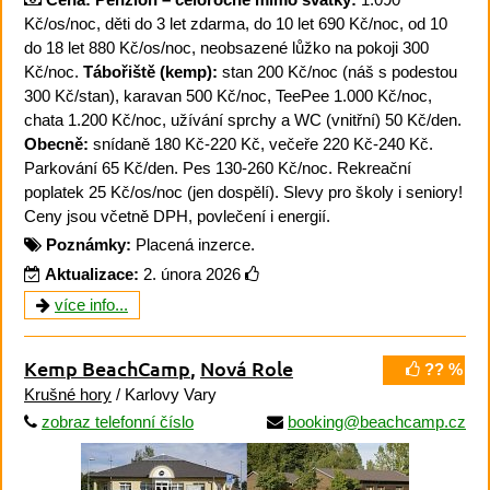
Kč/os/noc, děti do 3 let zdarma, do 10 let 690 Kč/noc, od 10
do 18 let 880 Kč/os/noc, neobsazené lůžko na pokoji 300
Kč/noc.
Tábořiště (kemp):
stan 200 Kč/noc (náš s podestou
300 Kč/stan), karavan 500 Kč/noc, TeePee 1.000 Kč/noc,
chata 1.200 Kč/noc, užívání sprchy a WC (vnitřní) 50 Kč/den.
Obecně:
snídaně 180 Kč-220 Kč, večeře 220 Kč-240 Kč.
Parkování 65 Kč/den. Pes 130-260 Kč/noc. Rekreační
poplatek 25 Kč/os/noc (jen dospělí). Slevy pro školy i seniory!
Ceny jsou včetně DPH, povlečení i energií.
Poznámky:
Placená inzerce.
Aktualizace:
2. února 2026
více info...
Kemp BeachCamp
,
Nová Role
?? %
Krušné hory
/ Karlovy Vary
zobraz telefonní číslo
booking@beachcamp.cz