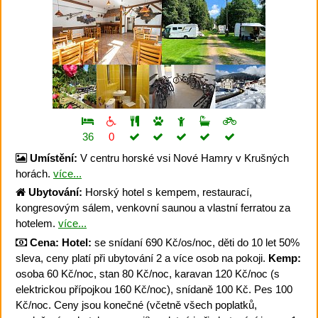
36
0
Umístění:
V centru horské vsi Nové Hamry v Krušných
horách.
více...
Ubytování:
Horský hotel s kempem, restaurací,
kongresovým sálem, venkovní saunou a vlastní ferratou za
hotelem.
více...
Cena:
Hotel:
se snídaní 690 Kč/os/noc, děti do 10 let 50%
sleva, ceny platí při ubytování 2 a více osob na pokoji.
Kemp:
osoba 60 Kč/noc, stan 80 Kč/noc, karavan 120 Kč/noc (s
elektrickou přípojkou 160 Kč/noc), snídaně 100 Kč. Pes 100
Kč/noc. Ceny jsou konečné (včetně všech poplatků,