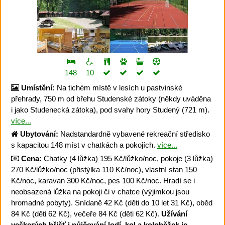
148
10
Umístění:
Na tichém místě v lesích u pastvinské
přehrady, 750 m od břehu Studenské zátoky (někdy uváděna
i jako Studenecká zátoka), pod svahy hory Studený (721 m).
více...
Ubytování:
Nadstandardně vybavené rekreační středisko
s kapacitou 148 míst v chatkách a pokojích.
více...
Cena:
Chatky (4 lůžka) 195 Kč/lůžko/noc, pokoje (3 lůžka)
270 Kč/lůžko/noc (přistýlka 110 Kč/noc), vlastní stan 150
Kč/noc, karavan 300 Kč/noc, pes 100 Kč/noc. Hradí se i
neobsazená lůžka na pokoji či v chatce (výjimkou jsou
hromadné pobyty). Snídaně 42 Kč (děti do 10 let 31 Kč), oběd
84 Kč (děti 62 Kč), večeře 84 Kč (děti 62 Kč).
Užívání
veškerých hřišť i půjčování lodí, kol a koloběžek je