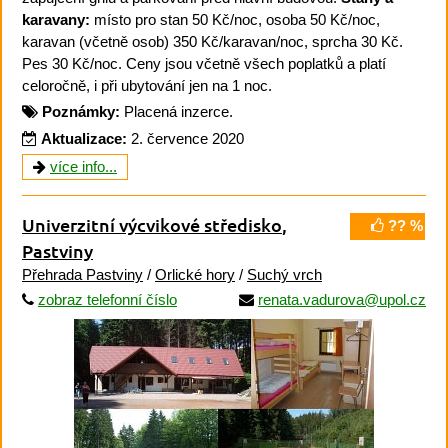
karavany:
místo pro stan 50 Kč/noc, osoba 50 Kč/noc,
karavan (včetně osob) 350 Kč/karavan/noc, sprcha 30 Kč.
Pes 30 Kč/noc. Ceny jsou včetně všech poplatků a platí
celoročně, i při ubytování jen na 1 noc.
Poznámky:
Placená inzerce.
Aktualizace:
2. července 2020
více info...
Univerzitní výcvikové středisko
,
?? %
Pastviny
Přehrada Pastviny
/
Orlické hory
/
Suchý vrch
zobraz telefonní číslo
renata.vadurova@upol.cz