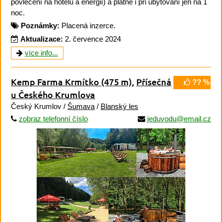
povlečení na hotelu a energií) a platné i při ubytování jen na 1
noc.
Poznámky:
Placená inzerce.
Aktualizace:
2. července 2024
více info...
Kemp Farma Krmítko
(475 m)
,
Přísečná
?? %
u Českého Krumlova
Český Krumlov /
Šumava
/
Blanský les
zobraz telefonní číslo
jeduvodu@email.cz