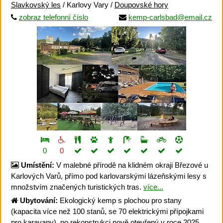
Slavkovský les
/ Karlovy Vary /
Doupovské hory
zobraz telefonní číslo
kemp-carlsbad@email.cz
0
0
Umístění:
V malebné přírodě na klidném okraji Březové u
Karlových Varů, přímo pod karlovarskými lázeňskými lesy s
množstvím značených turistických tras.
více...
Ubytování:
Ekologický kemp s plochou pro stany
(kapacita více než 100 stanů, se 70 elektrickými přípojkami
pro karavany), po rekonstrukci nově otevřený v roce 2025.