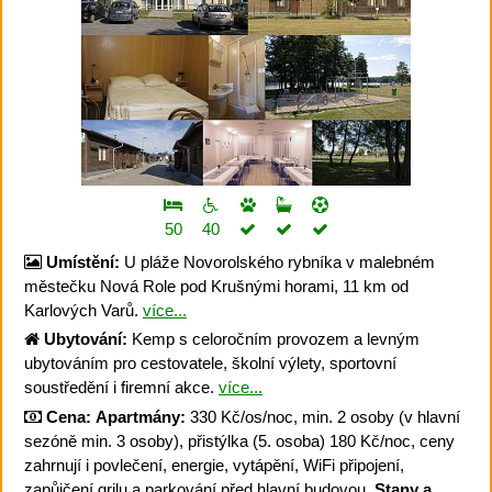
50
40
Umístění:
U pláže Novorolského rybníka v malebném
městečku Nová Role pod Krušnými horami, 11 km od
Karlových Varů.
více...
Ubytování:
Kemp s celoročním provozem a levným
ubytováním pro cestovatele, školní výlety, sportovní
soustředění i firemní akce.
více...
Cena:
Apartmány:
330 Kč/os/noc, min. 2 osoby (v hlavní
sezóně min. 3 osoby), přistýlka (5. osoba) 180 Kč/noc, ceny
zahrnují i povlečení, energie, vytápění, WiFi připojení,
zapůjčení grilu a parkování před hlavní budovou.
Stany a