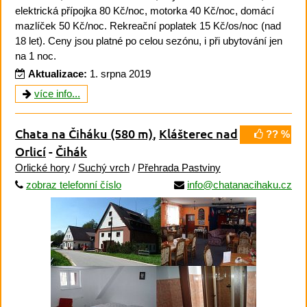
elektrická přípojka 80 Kč/noc, motorka 40 Kč/noc, domácí
mazlíček 50 Kč/noc. Rekreační poplatek 15 Kč/os/noc (nad
18 let). Ceny jsou platné po celou sezónu, i při ubytování jen
na 1 noc.
Aktualizace:
1. srpna 2019
více info...
Chata na Čiháku
(580 m)
,
Klášterec nad
?? %
Orlicí
-
Čihák
Orlické hory
/
Suchý vrch
/
Přehrada Pastviny
zobraz telefonní číslo
info@chatanacihaku.cz