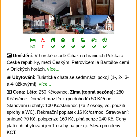
50
0
Umístění:
V horské osadě Čihák na hranicích Polska a
České republiky, mezi Českými Petrovicemi a Bartošovicemi
v Orlických horách.
více...
Ubytování:
Turistická chata se sedmnácti pokoji (1-, 2-, 3-
a 4-lůžkovými).
více...
Cena:
Léto:
250 Kč/os/noc.
Zima (topná sezóna):
280
Kč/os/noc. Domácí mazlíček (po dohodě) 50 Kč/noc.
Stanování u chaty: 100 Kč/stan/noc (za 2 osoby, vč. použití
sprchy a WC). Rekreační poplatek 16 Kč/os/noc. Stravování:
snídaně 70 Kč, polopenze 160 Kč, plná penze 240 Kč. Ceny
platí i při ubytování jen 1 osoby na pokoji. Sleva pro členy
KČT.