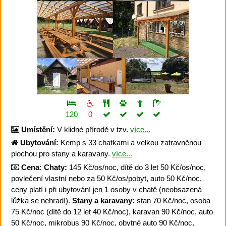
120
0
Umístění:
V klidné přírodě v tzv.
více...
Ubytování:
Kemp s 33 chatkami a velkou zatravněnou
plochou pro stany a karavany.
více...
Cena:
Chaty:
145 Kč/os/noc, dítě do 3 let 50 Kč/os/noc,
povlečení vlastní nebo za 50 Kč/os/pobyt, auto 50 Kč/noc,
ceny platí i při ubytování jen 1 osoby v chatě (neobsazená
lůžka se nehradí).
Stany a karavany:
stan 70 Kč/noc, osoba
75 Kč/noc (dítě do 12 let 40 Kč/noc), karavan 90 Kč/noc, auto
50 Kč/noc, mikrobus 90 Kč/noc, obytné auto 90 Kč/noc,