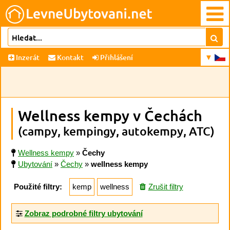
Inzerát
Kontakt
Přihlášení
Wellness kempy v Čechách
(campy, kempingy, autokempy, ATC)
Wellness kempy
»
Čechy
Ubytování
»
Čechy
»
wellness kempy
Použité filtry:
kemp
wellness
Zrušit filtry
Zobraz podrobné filtry ubytování