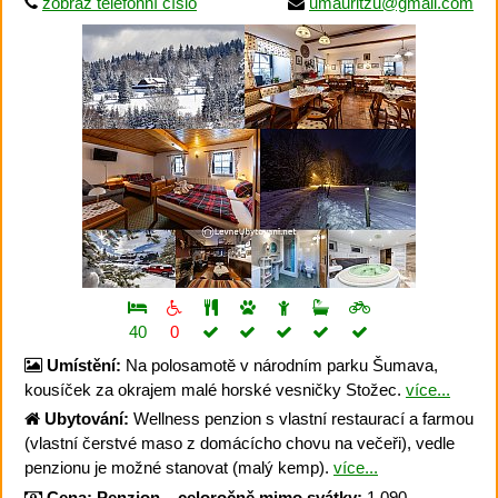
zobraz telefonní číslo
umauritzu@gmail.com
40
0
Umístění:
Na polosamotě v národním parku Šumava,
kousíček za okrajem malé horské vesničky Stožec.
více...
Ubytování:
Wellness penzion s vlastní restaurací a farmou
(vlastní čerstvé maso z domácícho chovu na večeři), vedle
penzionu je možné stanovat (malý kemp).
více...
Cena:
Penzion – celoročně mimo svátky:
1.090