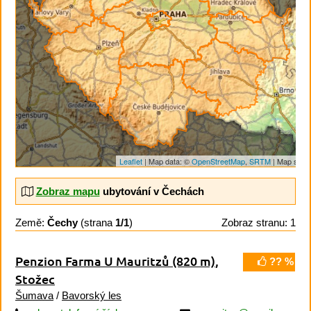
Leaflet
| Map data: ©
OpenStreetMap
,
SRTM
| Map style
Zobraz mapu
ubytování v Čechách
Země:
Čechy
(strana
1/1
)
Zobraz stranu: 1
Penzion Farma U Mauritzů
(820 m)
,
?? %
Stožec
Šumava
/
Bavorský les