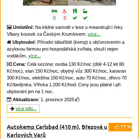
0
0
Umístění:
Na klidné samotě v lese u meandrující řeky
Vltavy kousek za Českým Krumlovem.
více...
Ubytování:
Přírodní tábořiště (kemp) s občerstvením a
azylovou farmou pro hospodářská zvířata, slouží nejen
vodákům.
více...
Cena:
Celá sezóna: osoba 130 Kč/noc (dítě 4-12 let 80
Kč/noc), stan 150 Kč/noc, obytný vůz 300 Kč/noc, karavan
300 Kč/noc, elektřina 150 Kč/noc, auto 70 Kč/noc, dřevo 70
Kč/bedýnka. Vířivka 1.200 Kč/hod. Ceny jsou platné i při
ubytování jen na 1 noc.
Aktualizace:
1. prosince 2025
více info...
Autokemp Carlsbad
(410 m)
,
Březová u
?? %
Karlových Varů