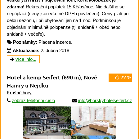
zdarma!
Rekreační poplatek 15 Kč/os/noc. Nic dalšího se
nepřiplácí (ceny jsou včetně DPH i povlečení). Ceny platí po
celou sezónu, i při ubytování jen na 1 noc. Podmínkou je
objednání minimálně polopenze (tj. snídaně + oběd nebo
snídaně + večeře).
Poznámky:
Placená inzerce.
Aktualizace:
2. dubna 2018
více info...
Hotel a kemp Seifert
(690 m)
,
Nové
?? %
Hamry u Nejdku
Krušné hory
zobraz telefonní číslo
info@horskyhotelseifert.cz