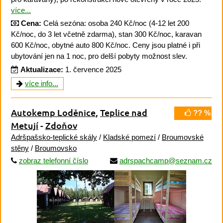
více...
Cena:
Celá sezóna: osoba 240 Kč/noc (4-12 let 200
Kč/noc, do 3 let včetně zdarma), stan 300 Kč/noc, karavan
600 Kč/noc, obytné auto 800 Kč/noc. Ceny jsou platné i při
ubytování jen na 1 noc, pro delší pobyty možnost slev.
Aktualizace:
1. července 2025
více info...
Autokemp Loděnice
,
Teplice nad
?? %
Metují
-
Zdoňov
Adršpašsko-teplické skály
/
Kladské pomezí
/
Broumovské
stěny
/
Broumovsko
zobraz telefonní číslo
adrspachcamp@seznam.cz