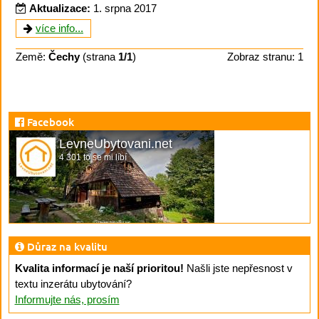
Aktualizace:
1. srpna 2017
více info...
Země:
Čechy
(strana
1/1
)
Zobraz stranu: 1
Facebook
LevneUbytovani.net
4 301 to se mi líbí
Důraz na kvalitu
Kvalita informací je naší prioritou!
Našli jste nepřesnost v
textu inzerátu ubytování?
Informujte nás, prosím