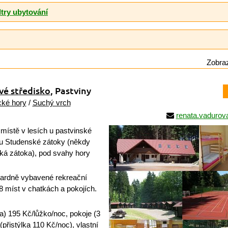
ltry ubytování
Zobraz
vé středisko
, Pastviny
cké hory
/
Suchý vrch
renata.vadurov
místě v lesích u pastvinské
hu Studenské zátoky (někdy
ká zátoka), pod svahy hory
rdně vybavené rekreační
8 míst v chatkách a pokojích.
a) 195 Kč/lůžko/noc, pokoje (3
přistýlka 110 Kč/noc), vlastní