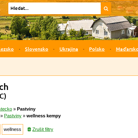
lezsko
Slovensko
Ukrajina
Polsko
Maďarsk
ch
C)
stecko
»
Pastviny
»
Pastviny
»
wellness kempy
wellness
Zrušit filtry