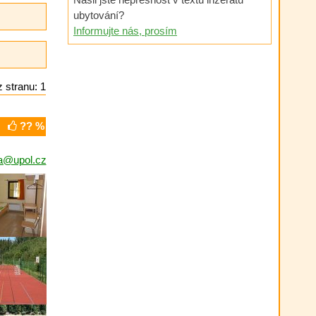
ubytování?
Informujte nás, prosím
 stranu: 1
?? %
a@upol.cz