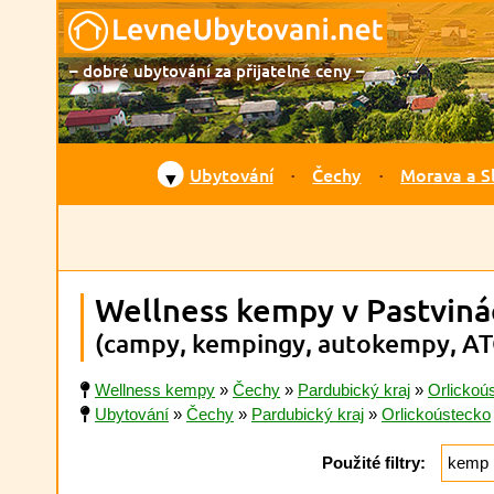
– dobré ubytování za přijatelné ceny –
Ubytování
Čechy
Morava a S
▼
Wellness kempy v Pastviná
(campy, kempingy, autokempy, AT
Wellness kempy
»
Čechy
»
Pardubický kraj
»
Orlickoú
Ubytování
»
Čechy
»
Pardubický kraj
»
Orlickoústecko
Použité filtry:
kemp