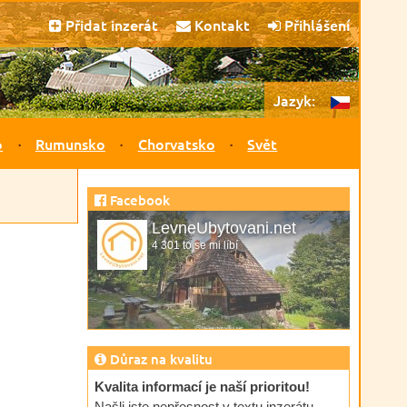
Přidat inzerát
Kontakt
Přihlášení
Jazyk:
o
Rumunsko
Chorvatsko
Svět
Facebook
LevneUbytovani.net
4 301 to se mi líbí
Důraz na kvalitu
Kvalita informací je naší prioritou!
Našli jste nepřesnost v textu inzerátu