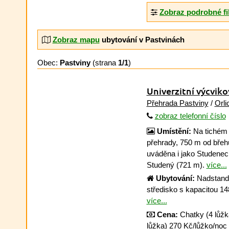
Zobraz podrobné fi
Zobraz mapu
ubytování v Pastvinách
Obec:
Pastviny
(strana
1/1
)
Univerzitní výcviko
Přehrada Pastviny
/
Orli
zobraz telefonní číslo
Umístění:
Na tichém 
přehrady, 750 m od bře
uváděna i jako Studenec
Studený (721 m).
více...
Ubytování:
Nadstanda
středisko s kapacitou 14
více...
Cena:
Chatky (4 lůžk
lůžka) 270 Kč/lůžko/noc (