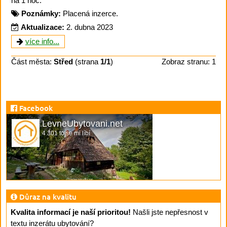
na 1 noc.
Poznámky:
Placená inzerce.
Aktualizace:
2. dubna 2023
více info...
Část města:
Střed
(strana
1/1
)
Zobraz stranu: 1
Facebook
LevneUbytovani.net
4 301 to se mi líbí
Důraz na kvalitu
Kvalita informací je naší prioritou!
Našli jste nepřesnost v
textu inzerátu ubytování?