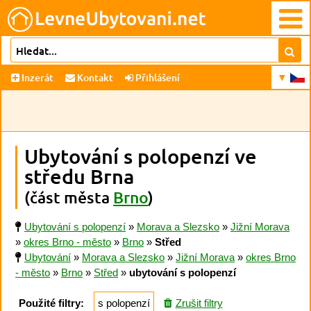
Inzerát
Kontakt
Přihlášení
Ubytování s polopenzí ve
středu Brna
(část města
Brno
)
Ubytování s polopenzí
»
Morava a Slezsko
»
Jižní Morava
»
okres Brno - město
»
Brno
»
Střed
Ubytování
»
Morava a Slezsko
»
Jižní Morava
»
okres Brno
- město
»
Brno
»
Střed
»
ubytování s polopenzí
Použité filtry:
s polopenzí
Zrušit filtry