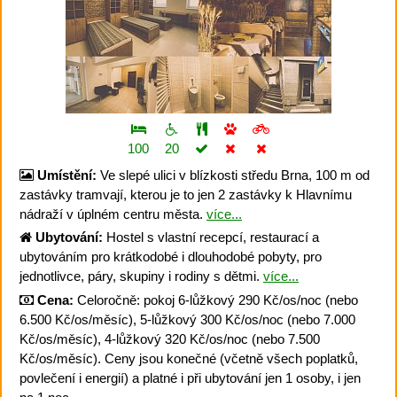
100
20
Umístění:
Ve slepé ulici v blízkosti středu Brna, 100 m od
zastávky tramvají, kterou je to jen 2 zastávky k Hlavnímu
nádraží v úplném centru města.
více...
Ubytování:
Hostel s vlastní recepcí, restaurací a
ubytováním pro krátkodobé i dlouhodobé pobyty, pro
jednotlivce, páry, skupiny i rodiny s dětmi.
více...
Cena:
Celoročně: pokoj 6-lůžkový 290 Kč/os/noc (nebo
6.500 Kč/os/měsíc), 5-lůžkový 300 Kč/os/noc (nebo 7.000
Kč/os/měsíc), 4-lůžkový 320 Kč/os/noc (nebo 7.500
Kč/os/měsíc). Ceny jsou konečné (včetně všech poplatků,
povlečení i energií) a platné i při ubytování jen 1 osoby, i jen