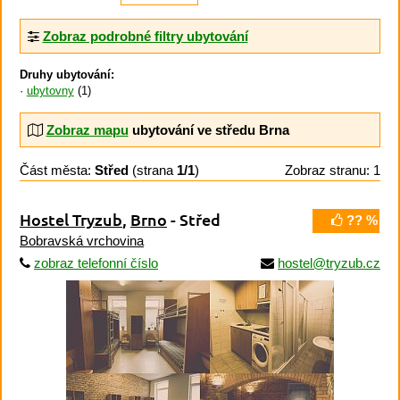
Zobraz podrobné filtry ubytování
Druhy ubytování:
ubytovny
(1)
Zobraz mapu
ubytování ve středu Brna
Část města:
Střed
(strana
1/1
)
Zobraz stranu: 1
Hostel Tryzub
,
Brno
- Střed
?? %
Bobravská vrchovina
zobraz telefonní číslo
hostel@tryzub.cz