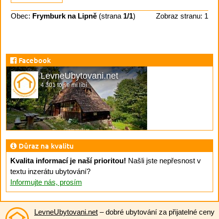
Obec:
Frymburk na Lipně
(strana
1/1
)
Zobraz stranu: 1
Facebook
LevneUbytovani.net
4 301 to se mi líbí
Důraz na kvalitu
Kvalita informací je naší prioritou!
Našli jste nepřesnost v
textu inzerátu ubytování?
Informujte nás, prosím
LevneUbytovani.net
– dobré ubytování za přijatelné ceny