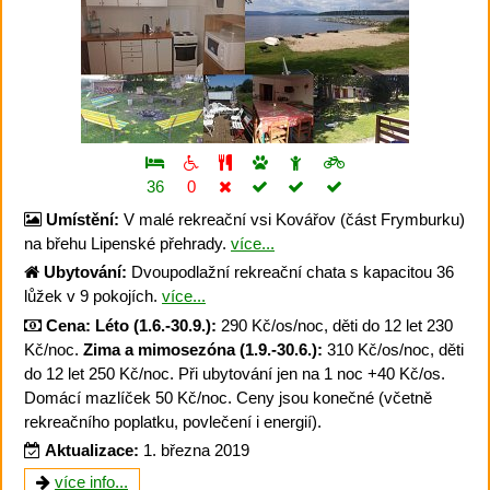
36
0
Umístění:
V malé rekreační vsi Kovářov (část Frymburku)
na břehu Lipenské přehrady.
více...
Ubytování:
Dvoupodlažní rekreační chata s kapacitou 36
lůžek v 9 pokojích.
více...
Cena:
Léto (1.6.-30.9.):
290 Kč/os/noc, děti do 12 let 230
Kč/noc.
Zima a mimosezóna (1.9.-30.6.):
310 Kč/os/noc, děti
do 12 let 250 Kč/noc. Při ubytování jen na 1 noc +40 Kč/os.
Domácí mazlíček 50 Kč/noc. Ceny jsou konečné (včetně
rekreačního poplatku, povlečení i energií).
Aktualizace:
1. března 2019
více info...