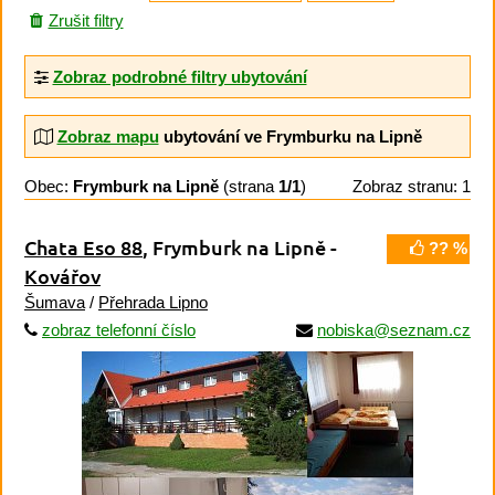
Zrušit filtry
Zobraz podrobné filtry ubytování
Zobraz mapu
ubytování ve Frymburku na Lipně
Obec:
Frymburk na Lipně
(strana
1/1
)
Zobraz stranu: 1
Chata Eso 88
, Frymburk na Lipně -
?? %
Kovářov
Šumava
/
Přehrada Lipno
zobraz telefonní číslo
nobiska@seznam.cz