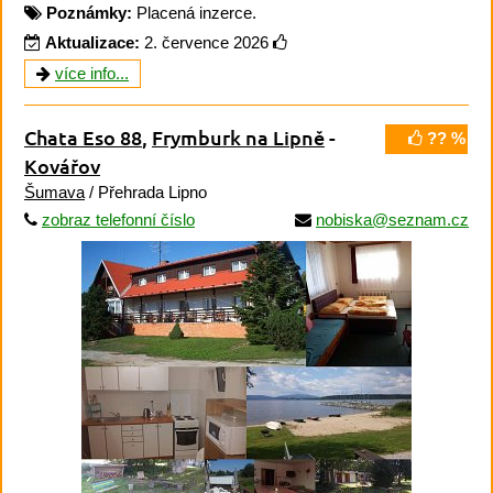
Poznámky:
Placená inzerce.
Aktualizace:
2. července 2026
více info...
Chata Eso 88
,
Frymburk na Lipně
-
?? %
Kovářov
Šumava
/ Přehrada Lipno
zobraz telefonní číslo
nobiska@seznam.cz