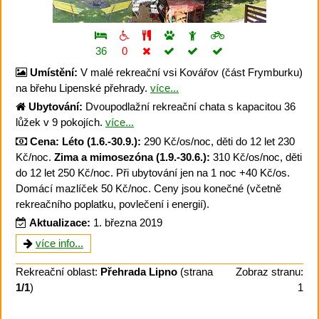
36
0
Umístění:
V malé rekreační vsi Kovářov (část Frymburku)
na břehu Lipenské přehrady.
více...
Ubytování:
Dvoupodlažní rekreační chata s kapacitou 36
lůžek v 9 pokojích.
více...
Cena:
Léto (1.6.-30.9.):
290 Kč/os/noc, děti do 12 let 230
Kč/noc.
Zima a mimosezóna (1.9.-30.6.):
310 Kč/os/noc, děti
do 12 let 250 Kč/noc. Při ubytování jen na 1 noc +40 Kč/os.
Domácí mazlíček 50 Kč/noc. Ceny jsou konečné (včetně
rekreačního poplatku, povlečení i energií).
Aktualizace:
1. března 2019
více info...
Rekreační oblast:
Přehrada Lipno
(strana
Zobraz stranu:
1/1
)
1