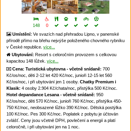
148
0
Umístění:
Ve svazích nad přehradou Lipno, v panenské
přírodě přímo na břehu nejvýše položeného chovného rybníku
v České republice.
více...
Ubytování:
Resort s celoročním provozem s celkovou
kapacitou 148 lůžek.
více...
Cena:
Turistická ubytovna - včetně snídaně:
700
Kč/os/noc, děti 2-12 let 420 Kč/noc, junioři 12-15 let 560
Kč/os/noc, i při ubytování jen 1 osoby.
Chatky Premium i
Klasik:
4 osoby 2.904 Kč/chata/noc, přistýlka 500 Kč/noc.
Hotel depandance Lesana - včetně snídaně:
950
Kč/os/noc, děti 570 Kč/noc, junioři 760 Kč/noc, přistýlka 450-
750 Kč/noc, neobsazené lůžko 390 Kč/noc. Dětská postýlka
100 Kč/noc. Pes 300 Kč/noc. Poplatek z pobytu je účtován
zvlášť. Ceny jsou včetně DPH, povlečení a energií a platí
celoročně, i při ubytování jen na 1 noc.