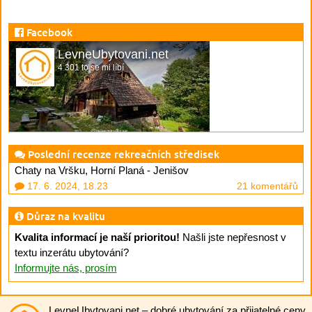
Facebook
LevneUbytovani.net
4 301 to se mi líbí
Poslední recenze rekreačních středisek
Chaty na Vršku, Horní Planá - Jenišov
17. 6. 2024, 18.23
21 komentářů
Důraz na kvalitu
Kvalita informací je naší prioritou!
Našli jste nepřesnost v
textu inzerátu ubytování?
Informujte nás, prosím
LevneUbytovani.net
– dobré ubytování za přijatelné ceny