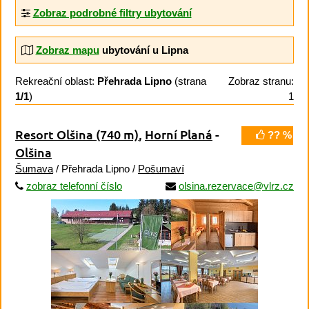
Zobraz podrobné filtry ubytování
Zobraz mapu
ubytování u Lipna
Rekreační oblast:
Přehrada Lipno
(strana
Zobraz stranu:
1/1
)
1
Resort Olšina
(740 m)
,
Horní Planá
-
?? %
Olšina
Šumava
/ Přehrada Lipno /
Pošumaví
zobraz telefonní číslo
olsina.rezervace@vlrz.cz