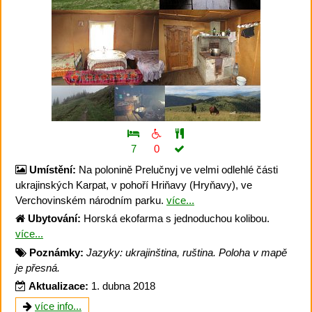
7
0
Umístění:
Na polonině Prelučnyj ve velmi odlehlé části
ukrajinských Karpat, v pohoří Hriňavy (Hryňavy), ve
Verchovinském národním parku.
více...
Ubytování:
Horská ekofarma s jednoduchou kolibou.
více...
Poznámky:
Jazyky: ukrajinština, ruština. Poloha v mapě
je přesná.
Aktualizace:
1. dubna 2018
více info...