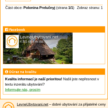
Část obce:
Polonina Prelučnyj
(strana
1/1
)
Zobraz stranu: 1
Facebook
LevneUbytovani.net
4 301 to se mi líbí
Důraz na kvalitu
Kvalita informací je naší prioritou!
Našli jste nepřesnost v
textu inzerátu ubytování?
Informujte nás, prosím
LevneUbytovani.net
– dobré ubytování za přijatelné ceny