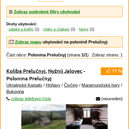
Zobraz podrobné filtry ubytování
Druhy ubytování:
salaše a koliby
(1)
chaty a chalupy
(1)
farmy
(1)
Zobraz mapu
ubytování na polonině Prelučnyj
Část obce:
Polonina Prelučnyj
(strana
1/1
)
Zobraz stranu: 1
Koliba Prelučnyj
,
Nyžnij Jalovec
-
?? %
Polonina Prelučnyj
Ukrajinské Karpaty
/
Hriňavy
/
Čivčiny
/
Maramurešské hory
/
Bukovina
zobraz telefonní číslo
(neuveden)