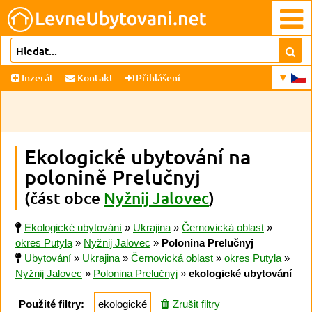
Inzerát
Kontakt
Přihlášení
Ekologické ubytování na
polonině Prelučnyj
(část obce
Nyžnij Jalovec
)
Ekologické ubytování
»
Ukrajina
»
Černovická oblast
»
okres Putyla
»
Nyžnij Jalovec
»
Polonina Prelučnyj
Ubytování
»
Ukrajina
»
Černovická oblast
»
okres Putyla
»
Nyžnij Jalovec
»
Polonina Prelučnyj
»
ekologické ubytování
Použité filtry:
ekologické
Zrušit filtry